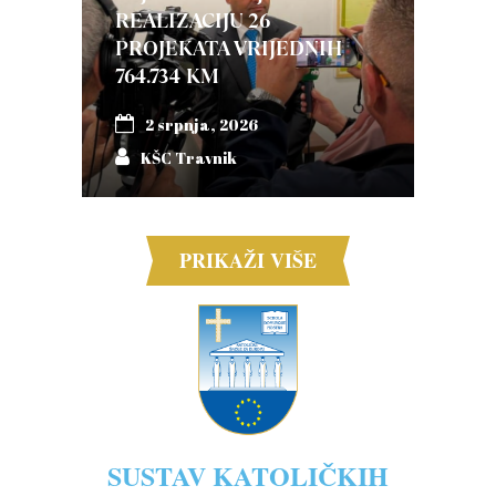
REALIZACIJU 26
PROJEKATA VRIJEDNIH
764.734 KM
2 srpnja, 2026
KŠC Travnik
PRIKAŽI VIŠE
SUSTAV KATOLIČKIH