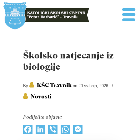
Školsko natjecanje iz
biologije
KŠC Travnik
By
on 20 svibnja, 2026
/
Novosti
Podijelite objavu:
Facebook
LinkedIn
Viber
WhatsApp
Messenger