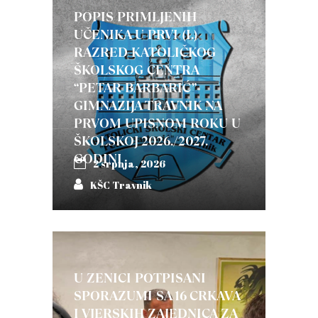
POPIS PRIMLJENIH
UČENIKA U PRVI (I.)
RAZRED KATOLIČKOG
ŠKOLSKOG CENTRA
“PETAR BARBARIĆ”-
GIMNAZIJA TRAVNIK NA
PRVOM UPISNOM ROKU U
ŠKOLSKOJ 2026./2027.
GODINI
2 srpnja, 2026
KŠC Travnik
U ZENICI POTPISANI
SPORAZUMI SA 16 CRKAVA
I VJERSKIH ZAJEDNICA ZA