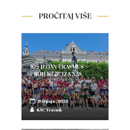
PROČITAJ VIŠE
JOŠ JEDAN ERASMUS +
PROJEKT JE IZA NAS
6 srpnja, 2026
KŠC Travnik