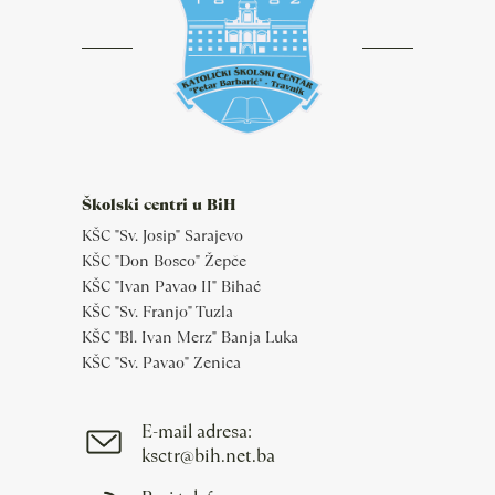
Školski centri u BiH
KŠC "Sv. Josip" Sarajevo
KŠC "Don Bosco" Žepče
KŠC "Ivan Pavao II" Bihać
KŠC "Sv. Franjo" Tuzla
KŠC "Bl. Ivan Merz" Banja Luka
KŠC "Sv. Pavao" Zenica
E-mail adresa:
ksctr@bih.net.ba