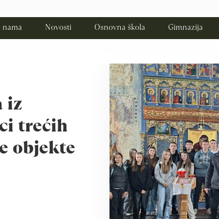
 nama
Novosti
Osnovna škola
Gimnazija
 iz
ci trećih
ke objekte