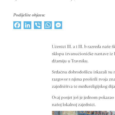
Podijelite objavu:
Facebook
LinkedIn
Viber
WhatsApp
Messenger
Učenici III. a i III. b razreda naš
sklopu izvanučioničke nastave iz P
džamiju u Travniku.
Srdačnu dobrodošlicu iskazali su n
razgovor s njima proširili svoja z
zajedništva te međureligijskog dija
Ovaj posjet još je jednom pokazao k
našoj lokalnoj zajednici.