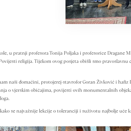
e škole, u pratnji profesora Tonija Poljaka i profesorice Dragane
ovijesti religija. Tijekom ovog posjeta obišli smo pravoslavnu
am naši domaćini, protojerej-stavrofor Goran Živković i hafiz 
nanja o vjerskim običajima, povijesti ovih monumentalnih objeka
loga.
ako se najvažnije lekcije o toleranciji i suživotu najbolje uče k