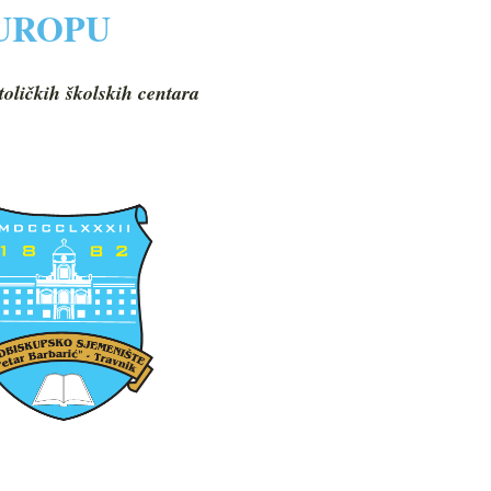
EUROPU
toličkih školskih centara