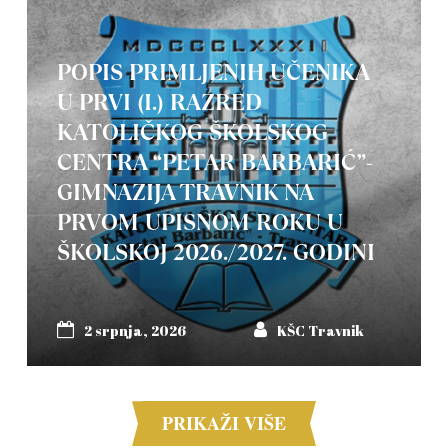
POPIS PRIMLJENIH UČENIKA
U PRVI (I.) RAZRED
KATOLIČKOG ŠKOLSKOG
CENTRA “PETAR BARBARIĆ”-
GIMNAZIJA TRAVNIK NA
PRVOM UPISNOM ROKU U
ŠKOLSKOJ 2026./2027. GODINI
2 srpnja, 2026
KŠC Travnik
PRIKAŽI VIŠE