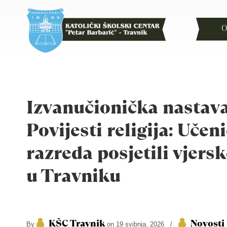
O
Izvanučionička nastava
Povijesti religija: Učeni
razreda posjetili vjers
u Travniku
KŠC Travnik
Novosti
By
on 19 svibnja, 2026
/