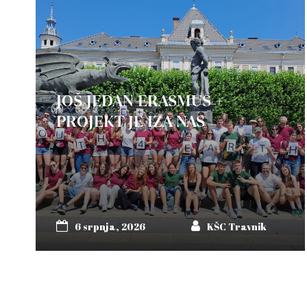
JOŠ JEDAN ERASMUS +
PROJEKT JE IZA NAS
6 srpnja, 2026
KŠC Travnik