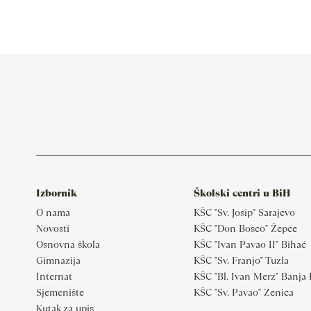
Izbornik
Školski centri u BiH
O nama
KŠC "Sv. Josip" Sarajevo
Novosti
KŠC "Don Bosco" Žepče
Osnovna škola
KŠC "Ivan Pavao II" Bihać
Gimnazija
KŠC "Sv. Franjo" Tuzla
Internat
KŠC "Bl. Ivan Merz" Banja
Sjemenište
KŠC "Sv. Pavao" Zenica
Kutak za upis