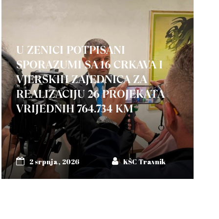
U ZENICI POTPISANI
SPORAZUMI SA 16 CRKAVA I
VJERSKIH ZAJEDNICA ZA
REALIZACIJU 26 PROJEKATA
VRIJEDNIH 764.734 KM
2 srpnja, 2026
KŠC Travnik