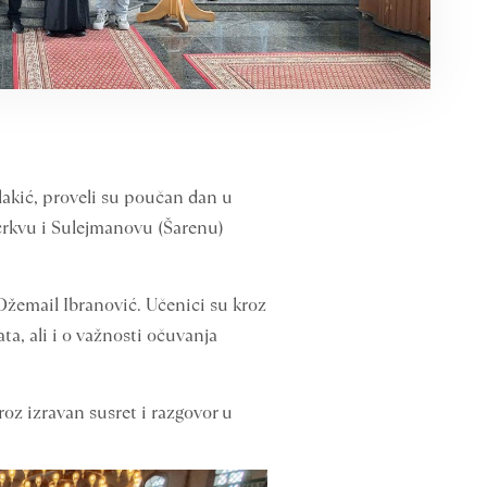
 Mlakić, proveli su poučan dan u
 crkvu i Sulejmanovu (Šarenu)
Džemail Ibranović. Učenici su kroz
ta, ali i o važnosti očuvanja
roz izravan susret i razgovor u