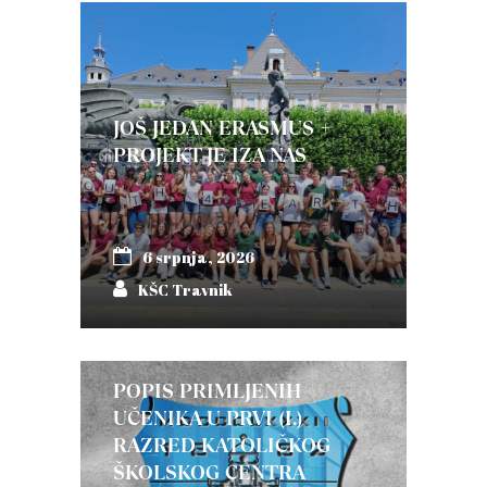
JOŠ JEDAN ERASMUS +
PROJEKT JE IZA NAS
6 srpnja, 2026
KŠC Travnik
POPIS PRIMLJENIH
UČENIKA U PRVI (I.)
RAZRED KATOLIČKOG
ŠKOLSKOG CENTRA