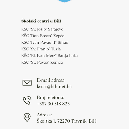
Školski centri u BiH
KŠC "Sv. Josip" Sarajevo
KŠC "Don Bosco" Žepče
KŠC "Ivan Pavao II" Bihać
KŠC "Sv. Franjo" Tuzla
KŠC "Bl. Ivan Merz" Banja Luka
KŠC "Sv. Pavao" Zenica
E-mail adresa:
ksctr@bih.net.ba
Broj telefona:
+387 30 518 823
Adresa:
Školska 1, 72270 Travnik, BiH