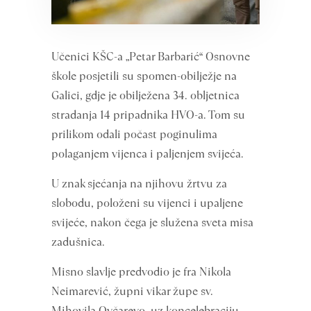
Učenici KŠC-a „Petar Barbarić“ Osnovne
škole posjetili su spomen-obilježje na
Galici, gdje je obilježena 34. obljetnica
stradanja 14 pripadnika HVO-a. Tom su
prilikom odali počast poginulima
polaganjem vijenca i paljenjem svijeća.
U znak sjećanja na njihovu žrtvu za
slobodu, položeni su vijenci i upaljene
svijeće, nakon čega je služena sveta misa
zadušnica.
Misno slavlje predvodio je fra Nikola
Neimarević, župni vikar župe sv.
Mihovila Ovčarevo, uz koncelebraciju