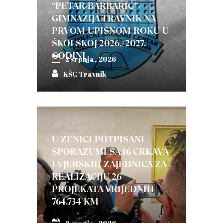
“PETAR BARBARIĆ”-
GIMNAZIJA TRAVNIK NA
PRVOM UPISNOM ROKU U
ŠKOLSKOJ 2026./2027.
GODINI
2 srpnja, 2026
KŠC Travnik
U ZENICI POTPISANI
SPORAZUMI SA 16 CRKAVA
I VJERSKIH ZAJEDNICA ZA
REALIZACIJU 26
PROJEKATA VRIJEDNIH
764.734 KM