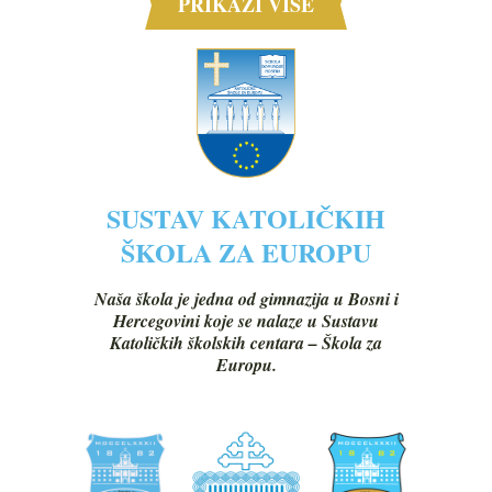
PRIKAŽI VIŠE
SUSTAV KATOLIČKIH
ŠKOLA ZA EUROPU
Naša škola je jedna od gimnazija u Bosni i
Hercegovini koje se nalaze u Sustavu
Katoličkih školskih centara – Škola za
Europu.