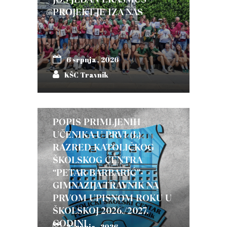
PROJEKT JE IZA NAS
6 srpnja, 2026
KŠC Travnik
POPIS PRIMLJENIH
UČENIKA U PRVI (I.)
RAZRED KATOLIČKOG
ŠKOLSKOG CENTRA
“PETAR BARBARIĆ”-
GIMNAZIJA TRAVNIK NA
PRVOM UPISNOM ROKU U
ŠKOLSKOJ 2026./2027.
GODINI
2 srpnja, 2026