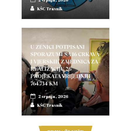
KŠC Travnik
U ZENICI POTPISANI
SPORAZUMI SA 16 CRKAVA
I VJERSKIH ZAJEDNICA ZA
REALIZACIJU 26
PROJEKATA VRIJEDNIH
764.734 KM
2 srpnja, 2026
KŠC Travnik