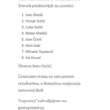
Travnik predstavljali su učenici:
Ivan Martić
Hrvoje Sučić
Luka Sučić
Matan Matišić
Ivan Čović
Azra Isak
Mihaela Topalović
Iris Kovač
Mentor Anto Sučić.
Čestitamo svima na ostvarenim
rezultatima, a domaćinu natjecanja
osnovnoj školi
“Lepenica” zahvaljujemo na
gostoprimstvu.