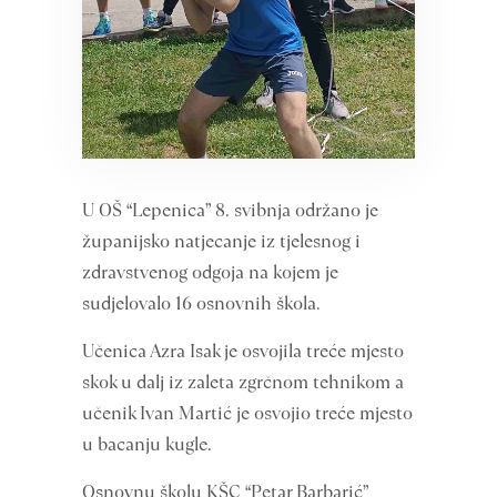
U OŠ “Lepenica” 8. svibnja održano je
županijsko natjecanje iz tjelesnog i
zdravstvenog odgoja na kojem je
sudjelovalo 16 osnovnih škola.
Učenica Azra Isak je osvojila treće mjesto
skok u dalj iz zaleta zgrčnom tehnikom a
učenik Ivan Martić je osvojio treće mjesto
u bacanju kugle.
Osnovnu školu KŠC “Petar Barbarić”