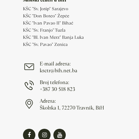
KŠC "Sv. Josip" Sarajevo
KŠC "Don Bosco" Žepče
KŠC "Ivan Pavao II" Bihać
KŠC "Sv. Franjo" Tuzla
KŠC "Bl. Ivan Merz" Banja Luka
KŠC "Sv. Pavao" Zenica
E-mail adresa:
ksctr@bih.net.ba
Broj telefona:
+387 30 518 823
Adresa:
Školska 1, 72270 Travnik, BiH