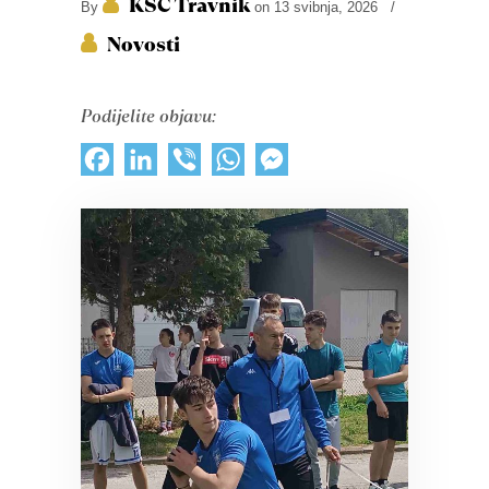
KŠC Travnik
By
on 13 svibnja, 2026
/
Novosti
Podijelite objavu:
Facebook
LinkedIn
Viber
WhatsApp
Messenger