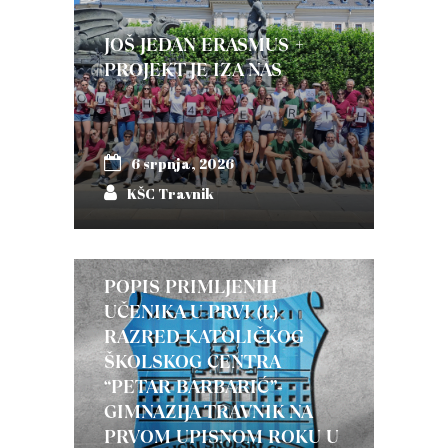
JOŠ JEDAN ERASMUS +
PROJEKT JE IZA NAS
6 srpnja, 2026
KŠC Travnik
POPIS PRIMLJENIH
UČENIKA U PRVI (I.)
RAZRED KATOLIČKOG
ŠKOLSKOG CENTRA
“PETAR BARBARIĆ”-
GIMNAZIJA TRAVNIK NA
PRVOM UPISNOM ROKU U