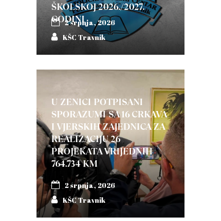
ŠKOLSKOJ 2026./2027.
GODINI
2 srpnja, 2026
KŠC Travnik
U ZENICI POTPISANI
SPORAZUMI SA 16 CRKAVA
I VJERSKIH ZAJEDNICA ZA
REALIZACIJU 26
PROJEKATA VRIJEDNIH
764.734 KM
2 srpnja, 2026
KŠC Travnik