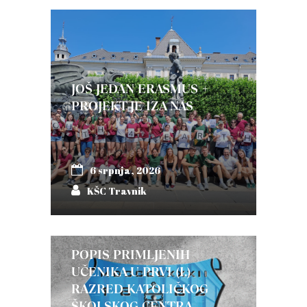
JOŠ JEDAN ERASMUS +
PROJEKT JE IZA NAS
6 srpnja, 2026
KŠC Travnik
POPIS PRIMLJENIH
UČENIKA U PRVI (I.)
RAZRED KATOLIČKOG
ŠKOLSKOG CENTRA