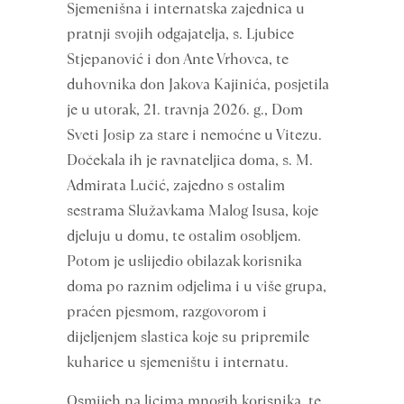
Sjemenišna i internatska zajednica u
pratnji svojih odgajatelja, s. Ljubice
Stjepanović i don Ante Vrhovca, te
duhovnika don Jakova Kajinića, posjetila
je u utorak, 21. travnja 2026. g., Dom
Sveti Josip za stare i nemoćne u Vitezu.
Dočekala ih je ravnateljica doma, s. M.
Admirata Lučić, zajedno s ostalim
sestrama Služavkama Malog Isusa, koje
djeluju u domu, te ostalim osobljem.
Potom je uslijedio obilazak korisnika
doma po raznim odjelima i u više grupa,
praćen pjesmom, razgovorom i
dijeljenjem slastica koje su pripremile
kuharice u sjemeništu i internatu.
Osmijeh na licima mnogih korisnika, te