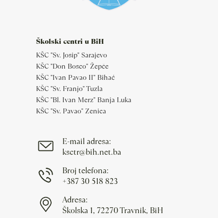
Školski centri u BiH
KŠC "Sv. Josip" Sarajevo
KŠC "Don Bosco" Žepče
KŠC "Ivan Pavao II" Bihać
KŠC "Sv. Franjo" Tuzla
KŠC "Bl. Ivan Merz" Banja Luka
KŠC "Sv. Pavao" Zenica
E-mail adresa:
ksctr@bih.net.ba
Broj telefona:
+387 30 518 823
Adresa:
Školska 1, 72270 Travnik, BiH