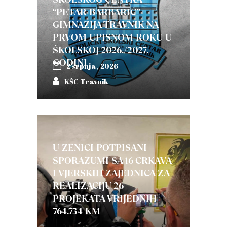
“PETAR BARBARIĆ”-
GIMNAZIJA TRAVNIK NA
PRVOM UPISNOM ROKU U
ŠKOLSKOJ 2026./2027.
GODINI
2 srpnja, 2026
KŠC Travnik
U ZENICI POTPISANI
SPORAZUMI SA 16 CRKAVA
I VJERSKIH ZAJEDNICA ZA
REALIZACIJU 26
PROJEKATA VRIJEDNIH
764.734 KM