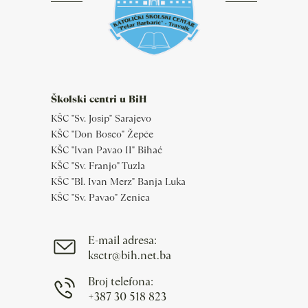
Školski centri u BiH
KŠC "Sv. Josip" Sarajevo
KŠC "Don Bosco" Žepče
KŠC "Ivan Pavao II" Bihać
KŠC "Sv. Franjo" Tuzla
KŠC "Bl. Ivan Merz" Banja Luka
KŠC "Sv. Pavao" Zenica
E-mail adresa:
ksctr@bih.net.ba
Broj telefona:
+387 30 518 823