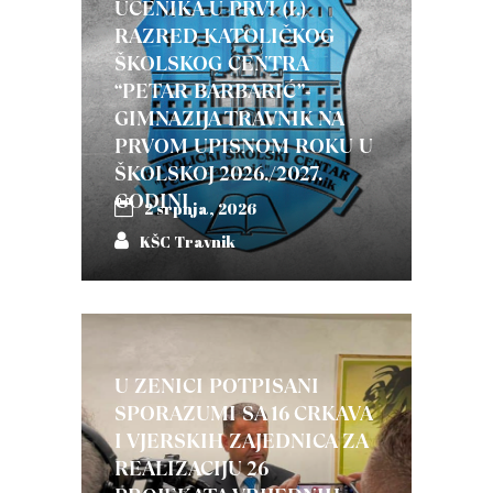
UČENIKA U PRVI (I.)
RAZRED KATOLIČKOG
ŠKOLSKOG CENTRA
“PETAR BARBARIĆ”-
GIMNAZIJA TRAVNIK NA
PRVOM UPISNOM ROKU U
ŠKOLSKOJ 2026./2027.
GODINI
2 srpnja, 2026
KŠC Travnik
U ZENICI POTPISANI
SPORAZUMI SA 16 CRKAVA
I VJERSKIH ZAJEDNICA ZA
REALIZACIJU 26