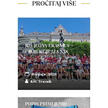
PROČITAJ VIŠE
JOŠ JEDAN ERASMUS +
PROJEKT JE IZA NAS
6 srpnja, 2026
KŠC Travnik
POPIS PRIMLJENIH