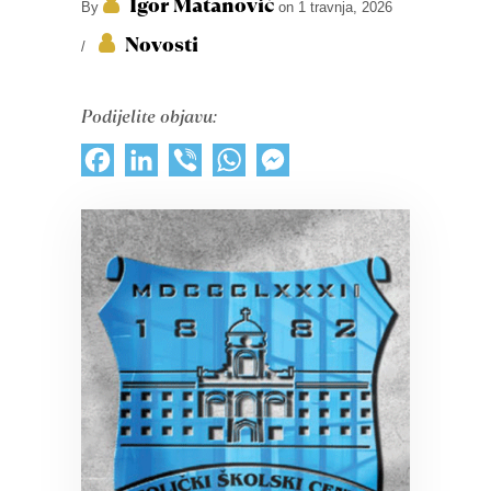
Igor Matanović
By
on 1 travnja, 2026
Novosti
/
Podijelite objavu:
Facebook
LinkedIn
Viber
WhatsApp
Messenger