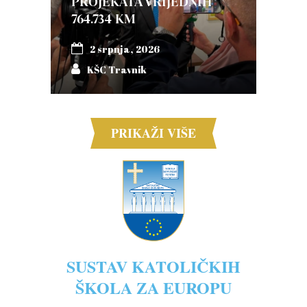
PROJEKATA VRIJEDNIH
764.734 KM
2 srpnja, 2026
KŠC Travnik
PRIKAŽI VIŠE
SUSTAV KATOLIČKIH
ŠKOLA ZA EUROPU