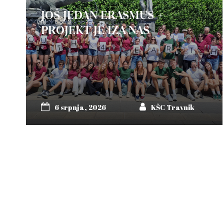
JOŠ JEDAN ERASMUS +
PROJEKT JE IZA NAS
6 srpnja, 2026
KŠC Travnik