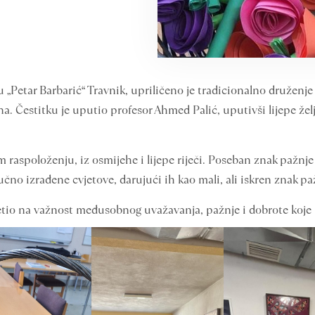
etar Barbarić“ Travnik, upriličeno je tradicionalno druženje d
estitku je uputio profesor Ahmed Palić, uputivši lijepe želj
raspoloženju, iz osmijehe i lijepe riječi. Poseban znak pažnje
ručno izrađene cvjetove, darujući ih kao mali, ali iskren znak pa
jetio na važnost međusobnog uvažavanja, pažnje i dobrote koje 