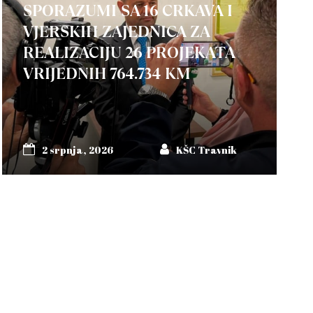
SPORAZUMI SA 16 CRKAVA I
VJERSKIH ZAJEDNICA ZA
REALIZACIJU 26 PROJEKATA
VRIJEDNIH 764.734 KM
2 srpnja, 2026
KŠC Travnik