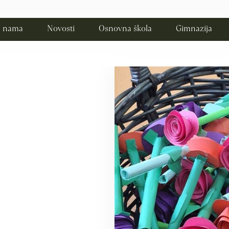
 nama
Novosti
Osnovna škola
Gimnazija