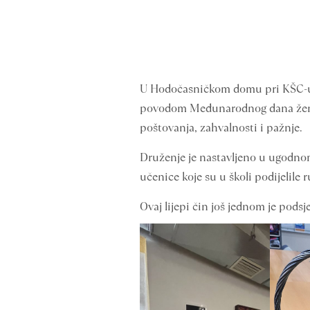
U Hodočasničkom domu pri KŠC-u „P
povodom Međunarodnog dana žena. Č
poštovanja, zahvalnosti i pažnje.
Druženje je nastavljeno u ugodnom 
učenice koje su u školi podijelile 
Ovaj lijepi čin još jednom je pods