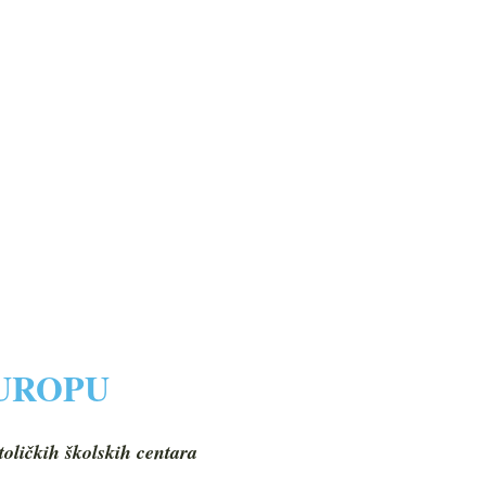
EUROPU
toličkih školskih centara