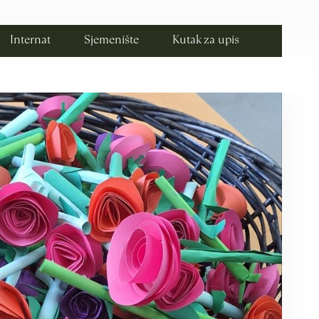
Internat
Sjemenište
Kutak za upis