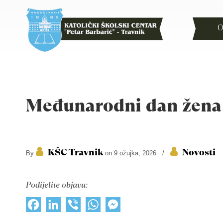
O
Međunarodni dan žena
KŠC Travnik
Novosti
By
on 9 ožujka, 2026
/
Podijelite objavu:
Facebook
LinkedIn
Viber
WhatsApp
Messenger