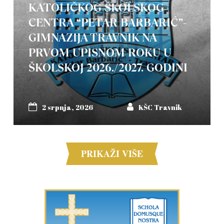
KATOLIČKOG ŠKOLSKOG
CENTRA “PETAR BARBARIĆ”-
GIMNAZIJA TRAVNIK NA
PRVOM UPISNOM ROKU U
ŠKOLSKOJ 2026./2027. GODINI
2 srpnja, 2026
KŠC Travnik
PRIKAŽI VIŠE