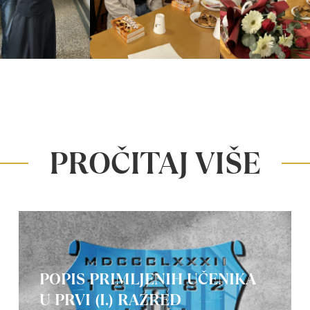
PROČITAJ VIŠE
POPIS PRIMLJENIH UČENIKA
U PRVI (I.) RAZRED