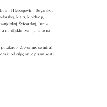
, Bosni i Hercegovini, Bugarskoj,
Mađarskoj, Malti, Moldaviji,
anjolskoj, Švicarskoj, Turskoj,
 i u nordijskim zemljama te na
ra potaknuo: „Otvorimo se miru!
iše od cilja; on je prisutnost i