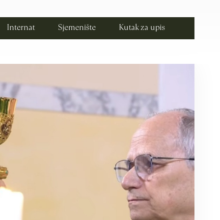
Internat
Sjemenište
Kutak za upis