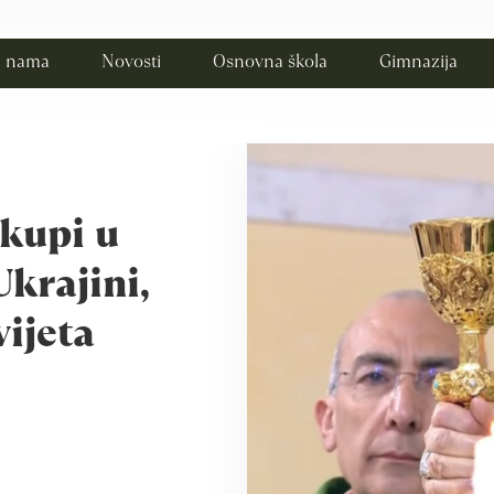
 nama
Novosti
Osnovna škola
Gimnazija
skupi u
krajini,
vijeta