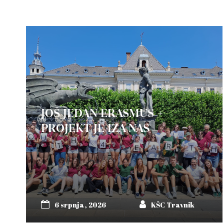
JOŠ JEDAN ERASMUS +
PROJEKT JE IZA NAS
6 srpnja, 2026
KŠC Travnik