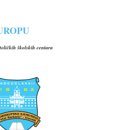
EUROPU
toličkih školskih centara