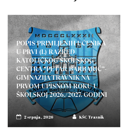
POPIS PRIMLJENIH UČENIKA
U PRVI (I.) RAZRED
KATOLIČKOG ŠKOLSKOG
CENTRA “PETAR BARBARIĆ”-
GIMNAZIJA TRAVNIK NA
PRVOM UPISNOM ROKU U
ŠKOLSKOJ 2026./2027. GODINI
2 srpnja, 2026
KŠC Travnik