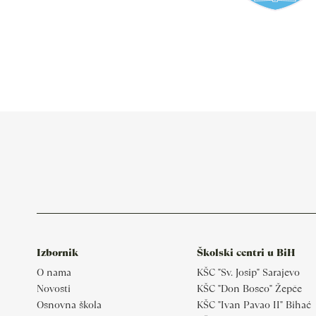
Izbornik
Školski centri u BiH
O nama
KŠC "Sv. Josip" Sarajevo
Novosti
KŠC "Don Bosco" Žepče
Osnovna škola
KŠC "Ivan Pavao II" Bihać