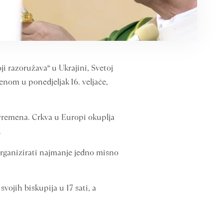
ji razoružava“ u Ukrajini, Svetoj
enom u ponedjeljak 16. veljače,
g vremena. Crkva u Europi okuplja
.
organizirati najmanje jedno misno
svojih biskupija u 17 sati, a