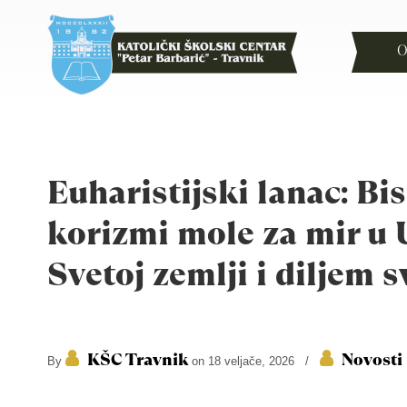
O
Euharistijski lanac: Bi
korizmi mole za mir u U
Svetoj zemlji i diljem s
KŠC Travnik
Novosti
By
on 18 veljače, 2026
/