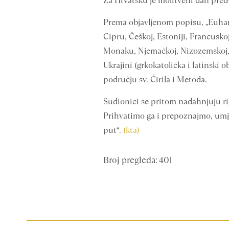
Za Hrvatsku je molitveni dan predvi
Prema objavljenom popisu, „Euharist
Cipru, Češkoj, Estoniji, Francuskoj,
Monaku, Njemačkoj, Nizozemskoj, Po
Ukrajini (grkokatolička i latinski 
području sv. Ćirila i Metoda.
Sudionici se pritom nadahnjuju rij
Prihvatimo ga i prepoznajmo, umjes
put“.
(kta)
Broj pregleda: 401