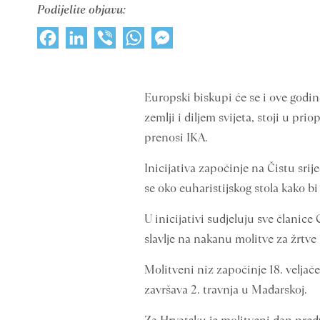
Podijelite objavu:
Facebook
LinkedIn
Viber
WhatsApp
Messenger
Europski biskupi će se i ove godine
zemlji i diljem svijeta, stoji u pr
prenosi IKA.
Inicijativa započinje na Čistu srij
se oko euharistijskog stola kako b
U inicijativi sudjeluju sve članic
slavlje na nakanu molitve za žrtve 
Molitveni niz započinje 18. veljače 
završava 2. travnja u Mađarskoj.