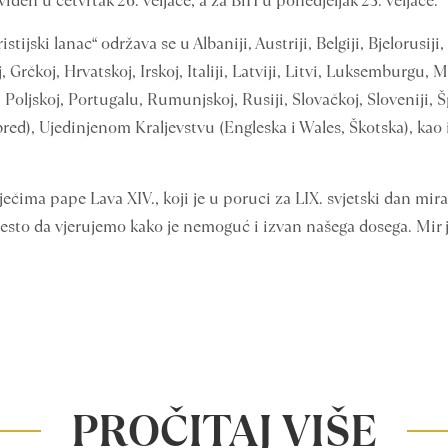
đen u četvrtak 26. veljače, a za BiH u ponedjeljak 23. veljače.
ijski lanac“ održava se u Albaniji, Austriji, Belgiji, Bjelorusiji
 Grčkoj, Hrvatskoj, Irskoj, Italiji, Latviji, Litvi, Luksemburgu, 
ljskoj, Portugalu, Rumunjskoj, Rusiji, Slovačkoj, Sloveniji, Šp
obred), Ujedinjenom Kraljevstvu (Engleska i Wales, Škotska), kao
ečima pape Lava XIV., koji je u poruci za LIX. svjetski dan mi
to da vjerujemo kako je nemoguć i izvan našega dosega. Mir je v
PROČITAJ VIŠE