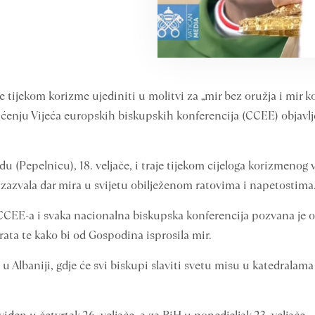
 tijekom korizme ujediniti u molitvi za „mir bez oružja i mir ko
iopćenju Vijeća europskih biskupskih konferencija (CCEE) objavlj
edu (Pepelnicu), 18. veljače, i traje tijekom cijeloga korizmeno
i zazvala dar mira u svijetu obilježenom ratovima i napetostima
e CCEE-a i svaka nacionalna biskupska konferencija pozvana je 
rata te kako bi od Gospodina isprosila mir.
u Albaniji, gdje će svi biskupi slaviti svetu misu u katedralama 