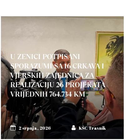
U ZENICI POTPISANI
SPORAZUMI SA 16 CRKAVA I
VJERSKIH ZAJEDNICA ZA
REALIZACIJU 26 PROJEKATA
VRIJEDNIH 764.734 KM
2 srpnja, 2026
KŠC Travnik