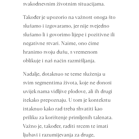
svakodnevnim životnim situacijama.
Također je upozorio na važnost onoga što
slušamo i izgovaramo, jer nije svejedno
slušamo li i govorimo lijepe i pozitivne ili
negativne stvari. Naime, ono čime
hranimo svoju dušu, s vremenom
oblikuje i naš način razmišljanja.
Nadalje, dotaknuo se teme služenja u
svim segmentima života, koje ne donosi
uvijek nama vidljive plodove, ali ih drugi
itekako prepoznaju. U tom je kontekstu
istaknuo kako rad treba shvatiti kao
priliku za korištenje primljenih talenata.
Važno je, također, raditi srcem te imati
ljubavi i razumijevanja za druge,