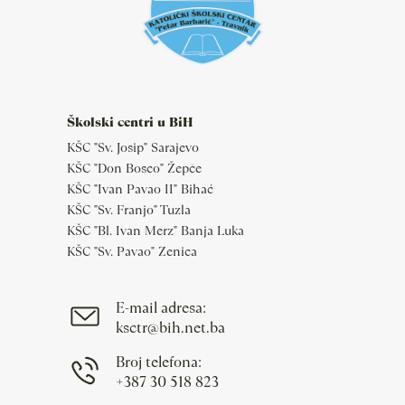
Školski centri u BiH
KŠC "Sv. Josip" Sarajevo
KŠC "Don Bosco" Žepče
KŠC "Ivan Pavao II" Bihać
KŠC "Sv. Franjo" Tuzla
KŠC "Bl. Ivan Merz" Banja Luka
KŠC "Sv. Pavao" Zenica
E-mail adresa:
ksctr@bih.net.ba
Broj telefona:
+387 30 518 823