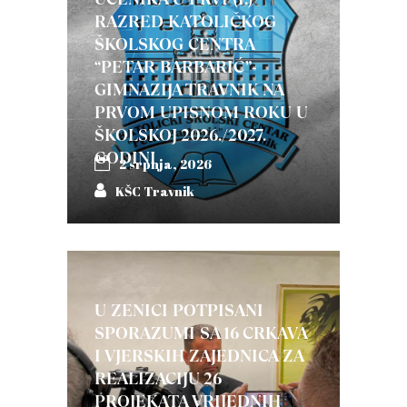
RAZRED KATOLIČKOG
ŠKOLSKOG CENTRA
“PETAR BARBARIĆ”-
GIMNAZIJA TRAVNIK NA
PRVOM UPISNOM ROKU U
ŠKOLSKOJ 2026./2027.
GODINI
2 srpnja, 2026
KŠC Travnik
U ZENICI POTPISANI
SPORAZUMI SA 16 CRKAVA
I VJERSKIH ZAJEDNICA ZA
REALIZACIJU 26
PROJEKATA VRIJEDNIH