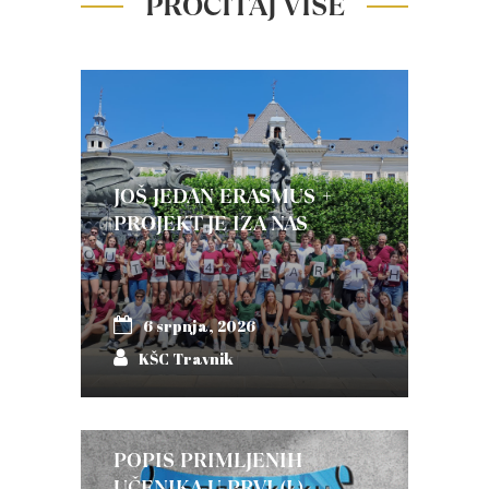
PROČITAJ VIŠE
JOŠ JEDAN ERASMUS +
PROJEKT JE IZA NAS
6 srpnja, 2026
KŠC Travnik
POPIS PRIMLJENIH
UČENIKA U PRVI (I.)