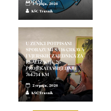
GODINI
2 srpnja, 2026
KŠC Travnik
U ZENICI POTPISANI
SPORAZUMI SA 16 CRKAVA
I VJERSKIH ZAJEDNICA ZA
REALIZACIJU 26
PROJEKATA VRIJEDNIH
764.734 KM
2 srpnja, 2026
KŠC Travnik