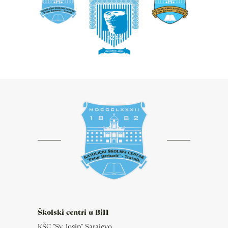
Školski centri u BiH
KŠC "Sv. Josip" Sarajevo