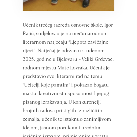
Učenik trećeg razreda osnovne škole, Igor
Rajić, sudjelovao je na međunarodnom
literarnom natječaju “Ljepota zavičajne
riječi”. Natječaj je održan u studenom
2025. godine u Bjelovaru – Veliki Grđevac,
rodnom mjestu Mate Lovraka. Učenik je
predstavio svoj literarni rad na temu
“Učitelji koje pamtim” i pokazao bogatu
maštu, kreativnost i sposobnost lijepog
pisanog izražavanja. U konkurenciji
brojnih radova pristiglih iz različitih
zemalja, učenik se istaknuo zanimljivom
idejom, jasnom porukom i urednim
jezičnim izrazom, primjerenim uzrastu