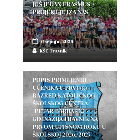
JOŠ JEDAN ERASMUS +
PROJEKT JE IZA NAS
6 srpnja, 2026
KŠC Travnik
POPIS PRIMLJENIH
UČENIKA U PRVI (I.)
RAZRED KATOLIČKOG
ŠKOLSKOG CENTRA
“PETAR BARBARIĆ”-
GIMNAZIJA TRAVNIK NA
PRVOM UPISNOM ROKU U
ŠKOLSKOJ 2026./2027.