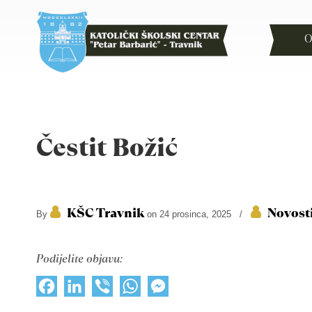
O
Čestit Božić
KŠC Travnik
Novost
By
on 24 prosinca, 2025
/
Podijelite objavu:
Facebook
LinkedIn
Viber
WhatsApp
Messenger