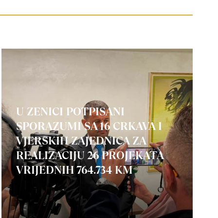
U ZENICI POTPISANI
SPORAZUMI SA 16 CRKAVA I
VJERSKIH ZAJEDNICA ZA
REALIZACIJU 26 PROJEKATA
VRIJEDNIH 764.734 KM