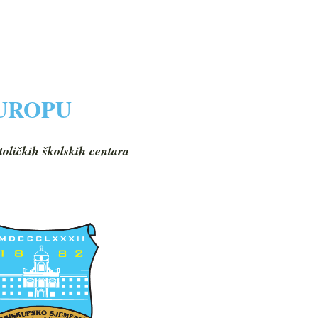
EUROPU
toličkih školskih centara