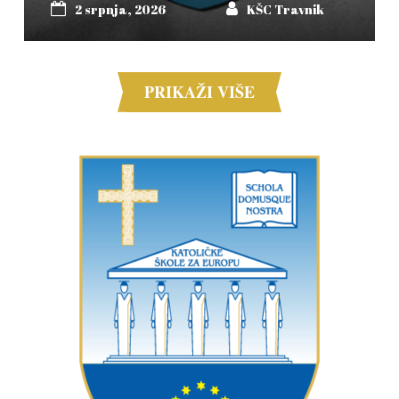
2 srpnja, 2026
KŠC Travnik
PRIKAŽI VIŠE