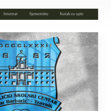
Internat
Sjemenište
Kutak za upis