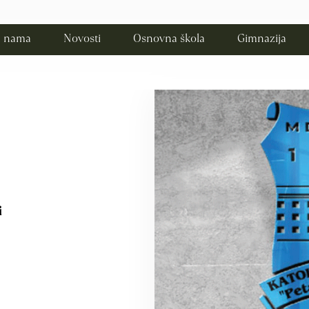
 nama
Novosti
Osnovna škola
Gimnazija
i