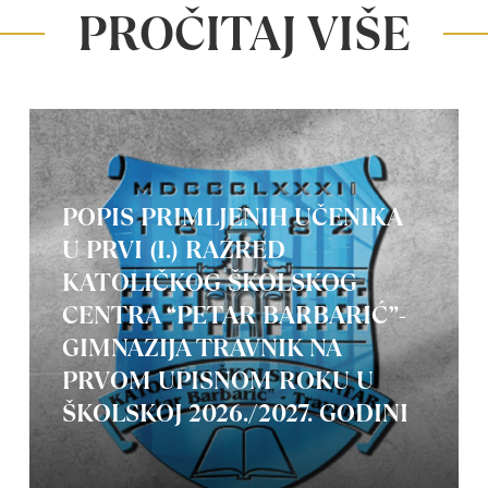
PROČITAJ VIŠE
POPIS PRIMLJENIH UČENIKA
U PRVI (I.) RAZRED
KATOLIČKOG ŠKOLSKOG
CENTRA “PETAR BARBARIĆ”-
GIMNAZIJA TRAVNIK NA
PRVOM UPISNOM ROKU U
ŠKOLSKOJ 2026./2027. GODINI