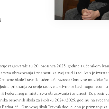
i
kcije razgovarale su 20. prosinca 2025. godine s učenikom Iva
rstva obrazovanja i znanosti za svoj trud i rad. Ivan je izvrsta
 Osnovne škole Travnik i učenik 6. razreda Osnovne muzičke ško
rijedna priznanja za svoje radove, aktivno se bavi nogometom u 
iji Federalnog ministarstva obrazovanja i znanosti 15. prosinc
enika osnovnih škola za školsku 2024./2025. godinu na svečano
Barbarić“ – Osnovnoj školi Travnik dodijeljeno je priznanje za