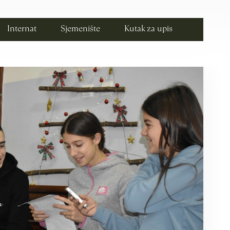
Internat
Sjemenište
Kutak za upis