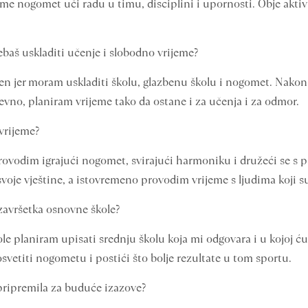
ok me nogomet uči radu u timu, disciplini i upornosti. Obje akti
rebaš uskladiti učenje i slobodno vrijeme?
jen jer moram uskladiti školu, glazbenu školu i nogomet. Nako
evno, planiram vrijeme tako da ostane i za učenja i za odmor.
vrijeme?
ovodim igrajući nogomet, svirajući harmoniku i družeći se s pr
voje vještine, a istovremeno provodim vrijeme s ljudima koji s
 završetka osnovne škole?
e planiram upisati srednju školu koja mi odgovara i u kojoj ću 
osvetiti nogometu i postići što bolje rezultate u tom sportu.
a pripremila za buduće izazove?