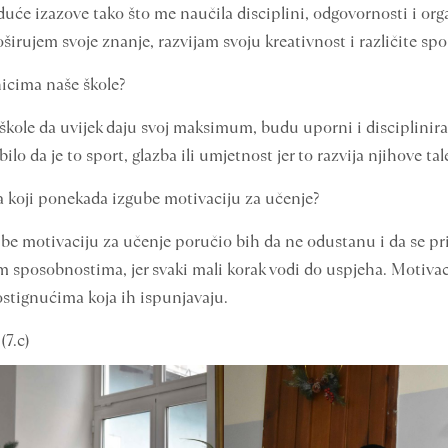
duće izazove tako što me naučila disciplini, odgovornosti i org
širujem svoje znanje, razvijam svoju kreativnost i različite sp
icima naše škole?
kole da uvijek daju svoj maksimum, budu uporni i disciplinirani 
ilo da je to sport, glazba ili umjetnost jer to razvija njihove ta
a koji ponekada izgube motivaciju za učenje?
e motivaciju za učenje poručio bih da ne odustanu i da se prisj
vojim sposobnostima, jer svaki mali korak vodi do uspjeha. Motiv
postignućima koja ih ispunjavaju.
(7.c)