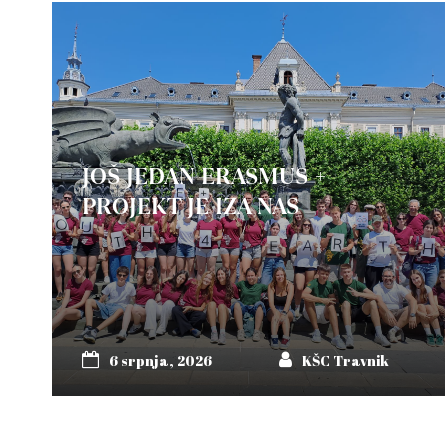
JOŠ JEDAN ERASMUS +
PROJEKT JE IZA NAS
6 srpnja, 2026
KŠC Travnik