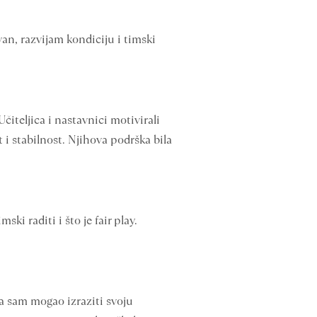
van, razvijam kondiciju i timski
čiteljica i nastavnici motivirali
 i stabilnost. Njihova podrška bila
i raditi i što je fair play.
a sam mogao izraziti svoju