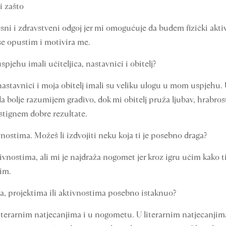
i zašto
esni i zdravstveni odgoj jer mi omogućuje da budem fizički akti
se opustim i motivira me.
pjehu imali učiteljica, nastavnici i obitelj?
nastavnici i moja obitelj imali su veliku ulogu u mom uspjehu. U
a bolje razumijem gradivo, dok mi obitelj pruža ljubav, hrabrost
stignem dobre rezultate.
vnostima. Možeš li izdvojiti neku koja ti je posebno draga?
nostima, ali mi je najdraža nogomet jer kroz igru učim kako timsk
im.
ma, projektima ili aktivnostima posebno istaknuo?
iterarnim natjecanjima i u nogometu. U literarnim natjecanjim