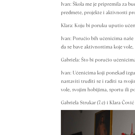
Ivan: Škola me je pripremila za bu
predmete, projekte i aktivnosti pro
Klara: Koju bi poruku uputio učen
Ivan: Poručio bih učenicima naše š
da se bave aktivnostima koje vole, b
Gabriela: Što bi poručio učenicim
Ivan: Učenicima koji ponekad izgub
nastaviti truditi se i raditi sa s
vole, svojim hobijima, sportu ili 
Gabriela Strukar (7.c) i Klara Čović 