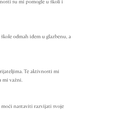
vnosti su mi pomogle u školi i
n škole odmah idem u glazbenu, a
ijateljima. Te aktivnosti mi
u mi važni.
moći nastaviti razvijati svoje