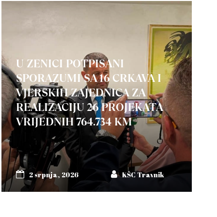
U ZENICI POTPISANI
SPORAZUMI SA 16 CRKAVA I
VJERSKIH ZAJEDNICA ZA
REALIZACIJU 26 PROJEKATA
VRIJEDNIH 764.734 KM
2 srpnja, 2026
KŠC Travnik