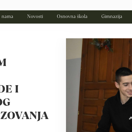
 nama
Novosti
Osnovna škola
Gimnazija
OM
E I
OG
ZOVANJA