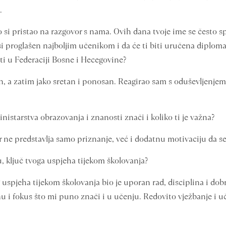
.
o si pristao na razgovor s nama. Ovih dana tvoje ime se često sp
 si proglašen najboljim učenikom i da će ti biti uručena diplom
ti u Federaciji Bosne i Hecegovine?
, a zatim jako sretan i ponosan. Reagirao sam s oduševljenjem
nistarstva obrazovanja i znanosti znači i koliko ti je važna?
ne predstavlja samo priznanje, već i dodatnu motivaciju da seb
u, ključ tvoga uspjeha tijekom školovanja?
uspjeha tijekom školovanja bio je uporan rad, disciplina i dob
 i fokus što mi puno znači i u učenju. Redovito vježbanje i 