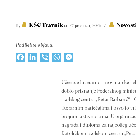
KŠC Travnik
Novost
By
on 22 prosinca, 2025
/
Podijelite objavu:
Facebook
LinkedIn
Viber
WhatsApp
Messenger
Učenice Literarno – novinarske se
dobio priznanje Federalnog minista
školskog centra „Petar Barbarić“ –
literarnim natječajima i osvojio v
brojnim aktivnostima. U organizac
nagrada i diploma za najboljeg uč
Katoličkom školskom centru „Petar 