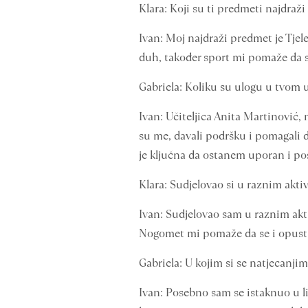
Klara: Koji su ti predmeti najdraži 
Ivan: Moj najdraži predmet je Tjel
duh, također sport mi pomaže da 
Gabriela: Koliku su ulogu u tvom us
Ivan: Učiteljica Anita Martinović, 
su me, davali podršku i pomagali d
je ključna da ostanem uporan i po
Klara: Sudjelovao si u raznim akti
Ivan: Sudjelovao sam u raznim aktiv
Nogomet mi pomaže da se i opust
Gabriela: U kojim si se natjecanji
Ivan: Posebno sam se istaknuo u l