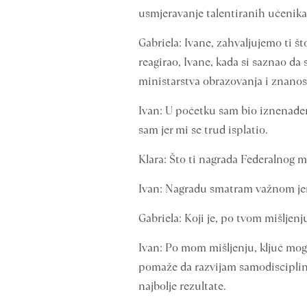
usmjeravanje talentiranih učenika
Gabriela: Ivane, zahvaljujemo ti št
reagirao, Ivane, kada si saznao da
ministarstva obrazovanja i znanos
Ivan: U početku sam bio iznenađen
sam jer mi se trud isplatio.
Klara: Što ti nagrada Federalnog mi
Ivan: Nagradu smatram važnom jer 
Gabriela: Koji je, po tvom mišljenj
Ivan: Po mom mišljenju, ključ mog 
pomaže da razvijam samodisciplinu
najbolje rezultate.