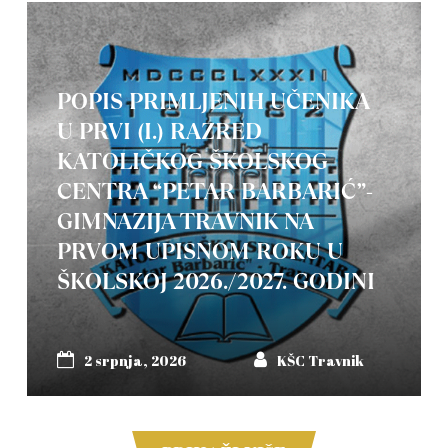
POPIS PRIMLJENIH UČENIKA
U PRVI (I.) RAZRED
KATOLIČKOG ŠKOLSKOG
CENTRA “PETAR BARBARIĆ”-
GIMNAZIJA TRAVNIK NA
PRVOM UPISNOM ROKU U
ŠKOLSKOJ 2026./2027. GODINI
2 srpnja, 2026
KŠC Travnik