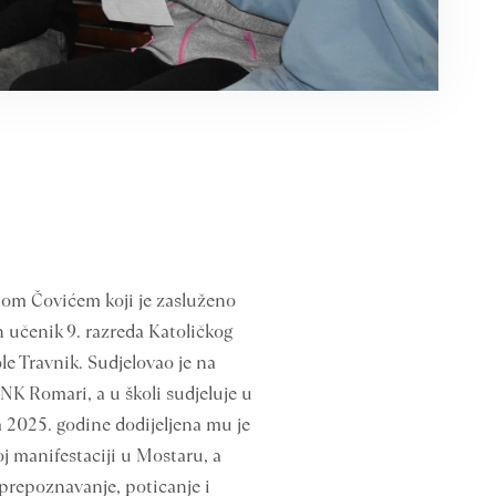
nom Čovićem koji je zasluženo
n učenik 9. razreda Katoličkog
le Travnik. Sudjelovao je na
NK Romari, a u školi sudjeluje u
a 2025. godine dodijeljena mu je
j manifestaciji u Mostaru, a
 prepoznavanje, poticanje i