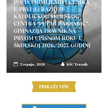
POPIS PRIMLJENIH UČENIKA
U PRVI (I.) RAZRED
KATOLIČKOG ŠKOLSKOG
CENTRA “PETAR BARBARIĆ”-
GIMNAZIJA TRAVNIK NA
PRVOM UPISNOM ROKU U
ŠKOLSKOJ 2026./2027. GODINI
2 srpnja, 2026
KŠC Travnik
PRIKAŽI VIŠE