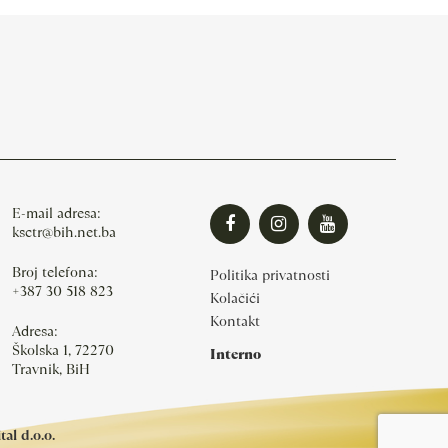
E-mail adresa:
ksctr@bih.net.ba
Broj telefona:
Politika privatnosti
+387 30 518 823
Kolačići
Kontakt
Adresa:
Školska 1, 72270
Interno
Travnik, BiH
al d.o.o.