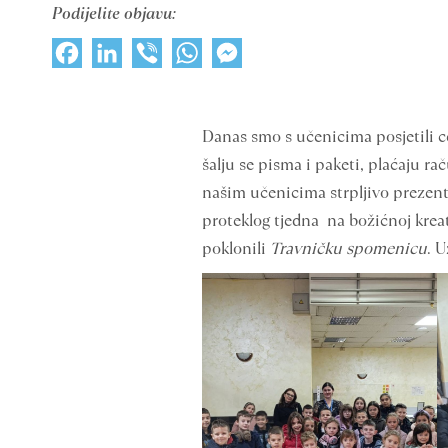
Podijelite objavu:
Facebook
LinkedIn
Viber
WhatsApp
Messenger
Danas smo s učenicima posjetili cen
šalju se pisma i paketi, plaćaju ra
našim učenicima strpljivo prezenti
proteklog tjedna na božićnoj kreat
poklonili
Travničku spomenicu
. 