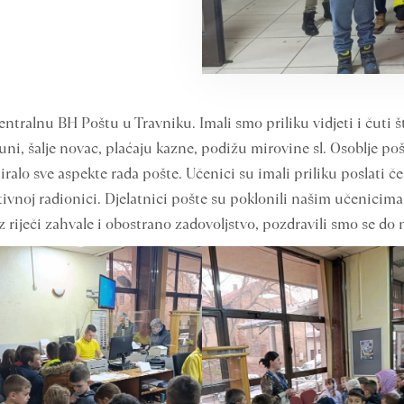
tralnu BH Poštu u Travniku. Imali smo priliku vidjeti i čuti što
čuni, šalje novac, plaćaju kazne, podižu mirovine sl. Osoblje po
ralo sve aspekte rada pošte. Učenici su imali priliku poslati če
ivnoj radionici. Djelatnici pošte su poklonili našim učenicima
Uz riječi zahvale i obostrano zadovoljstvo, pozdravili smo se d