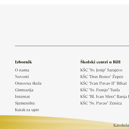
Izbornik
Školski centri u BiH
O nama
KŠC "Sv. Josip" Sarajevo
Novosti
KŠC "Don Bosco" Žepče
Osnovna škola
KŠC "Ivan Pavao II" Bihać
Gimnazija
KŠC "Sv. Franjo" Tuzla
Internat
KŠC "Bl. Ivan Merz" Banja
Sjemenište
KŠC "Sv. Pavao" Zenica
Kutak za upis
Katoličk