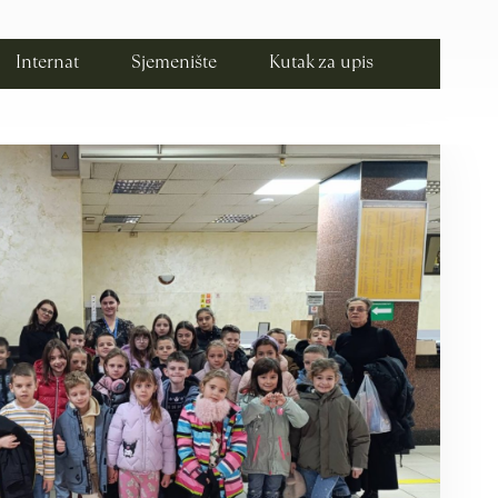
Internat
Sjemenište
Kutak za upis