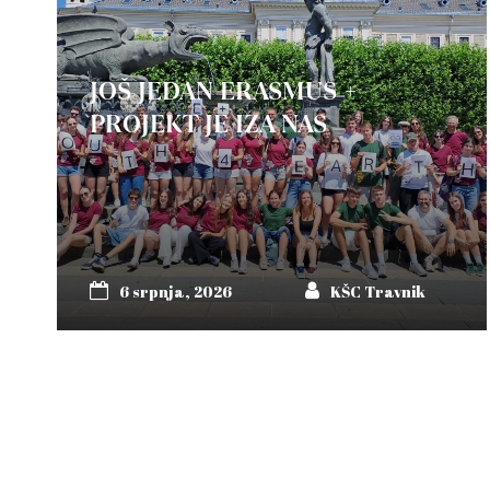
JOŠ JEDAN ERASMUS +
PROJEKT JE IZA NAS
6 srpnja, 2026
KŠC Travnik