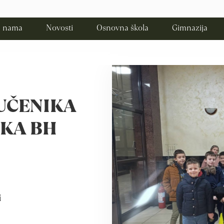
 nama
Novosti
Osnovna škola
Gimnazija
UČENIKA
KA BH
i