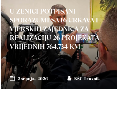
U ZENICI POTPISANI
SPORAZUMI SA 16 CRKAVA I
VJERSKIH ZAJEDNICA ZA
REALIZACIJU 26 PROJEKATA
VRIJEDNIH 764.734 KM
2 srpnja, 2026
KŠC Travnik