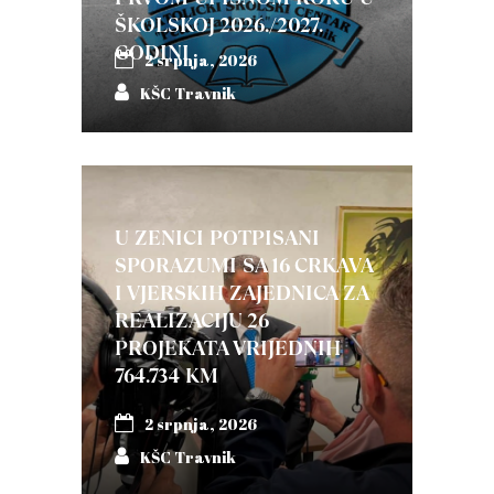
ŠKOLSKOJ 2026./2027.
GODINI
2 srpnja, 2026
KŠC Travnik
U ZENICI POTPISANI
SPORAZUMI SA 16 CRKAVA
I VJERSKIH ZAJEDNICA ZA
REALIZACIJU 26
PROJEKATA VRIJEDNIH
764.734 KM
2 srpnja, 2026
KŠC Travnik