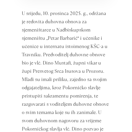
U srijedu, 10. prosinca 2025. g., održana
je redovita duhovna obnova za
sjemeništarce u Nadbiskupskom
sjemeništu „Petar Barbarić“ i učenike i
učenice u internatu istoimenog KŠC-a u
Travniku. Predvoditelj duhovne obnove
bio je vlč. Dino Mustafi, župni vikar u
župi Presvetog Srca Isusova u Prozoru.
Mladi su imali priliku, zajedno sa svojim
odgajateljima, kroz Pokorničko slavlje
pristupiti sakramentu pomirenja, te
razgovarati s voditeljem duhovne obnove
o svim temama koje su ih zanimale. U
svom duhovnom nagovoru za vrijeme
Pokorničkog slavlja vlč. Dino pozvao je