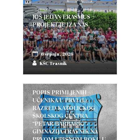
JOŠ JEDAN ERASMUS +
PROJEKT JE IZA NAS
6 srpnja, 2026
KŠC Travnik
POPIS PRIMLJENIH
UČENIKA U PRVI (I.)
RAZRED KATOLIČKOG
ŠKOLSKOG CENTRA
“PETAR BARBARIĆ”-
GIMNAZIJA TRAVNIK NA
PRVOM UPISNOM ROKU U