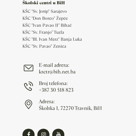
Školski centri u BiH
KŠC "Sv. Josip" Sarajevo
KŠC "Don Bosco" Žepče
KŠC "Ivan Pavao II" Bihać
KŠC "Sv. Franjo" Tuzla
KŠC "Bl. Ivan Merz" Banja Luka
KŠC "Sv. Pavao" Zenica
E-mail adresa:
ksctr@bih.net.ba
Broj telefona:
+387 30 518 823
Adresa:
Školska 1, 72270 Travnik, BiH