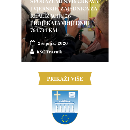
SPORAZUMI SA 16 CRKAVA
I VJERSKIH ZAJEDNICA ZA
REALIZACIJU 26
PROJEKATA VRIJEDNIH
764.734 KM
2 srpnja, 2026
KŠC Travnik
PRIKAŽI VIŠE