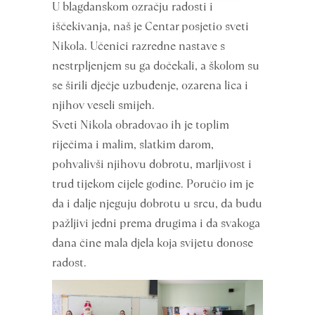
U blagdanskom ozračju radosti i
iščekivanja, naš je Centar posjetio sveti
Nikola. Učenici razredne nastave s
nestrpljenjem su ga dočekali, a školom su
se širili dječje uzbuđenje, ozarena lica i
njihov veseli smijeh.
Sveti Nikola obradovao ih je toplim
riječima i malim, slatkim darom,
pohvalivši njihovu dobrotu, marljivost i
trud tijekom cijele godine. Poručio im je
da i dalje njeguju dobrotu u srcu, da budu
pažljivi jedni prema drugima i da svakoga
dana čine mala djela koja svijetu donose
radost.