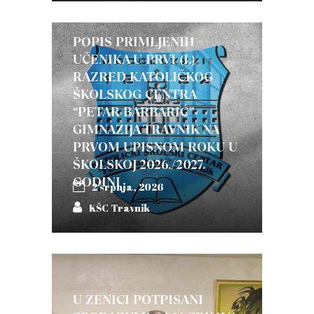
POPIS PRIMLJENIH
UČENIKA U PRVI (I.)
RAZRED KATOLIČKOG
ŠKOLSKOG CENTRA
“PETAR BARBARIĆ”-
GIMNAZIJA TRAVNIK NA
PRVOM UPISNOM ROKU U
ŠKOLSKOJ 2026./2027.
GODINI
2 srpnja, 2026
KŠC Travnik
U ZENICI POTPISANI