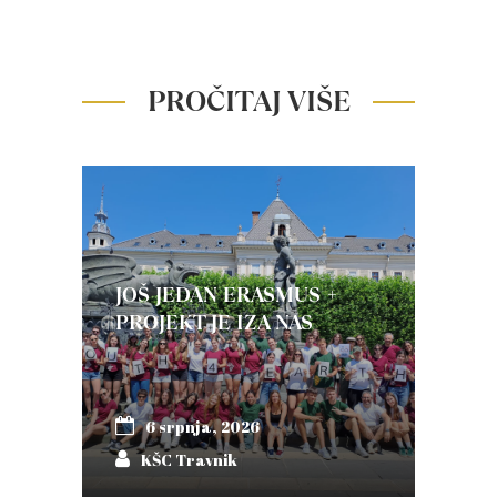
PROČITAJ VIŠE
JOŠ JEDAN ERASMUS +
PROJEKT JE IZA NAS
6 srpnja, 2026
KŠC Travnik