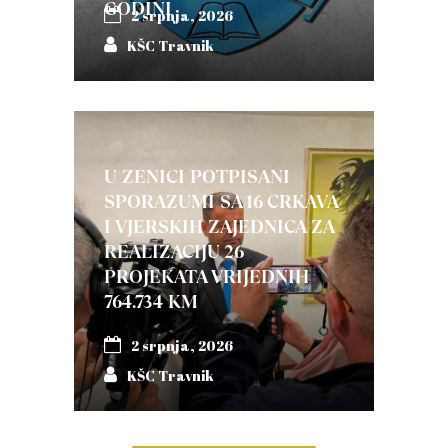
GODINI
2 srpnja, 2026
KŠC Travnik
U ZENICI POTPISANI
SPORAZUMI SA 16 CRKAVA
I VJERSKIH ZAJEDNICA ZA
REALIZACIJU 26
PROJEKATA VRIJEDNIH
764.734 KM
2 srpnja, 2026
KŠC Travnik