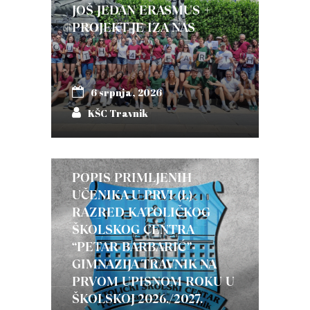
JOŠ JEDAN ERASMUS +
PROJEKT JE IZA NAS
6 srpnja, 2026
KŠC Travnik
POPIS PRIMLJENIH
UČENIKA U PRVI (I.)
RAZRED KATOLIČKOG
ŠKOLSKOG CENTRA
“PETAR BARBARIĆ”-
GIMNAZIJA TRAVNIK NA
PRVOM UPISNOM ROKU U
ŠKOLSKOJ 2026./2027.