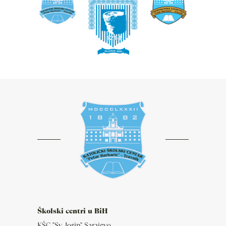
Školski centri u BiH
KŠC "Sv. Josip" Sarajevo