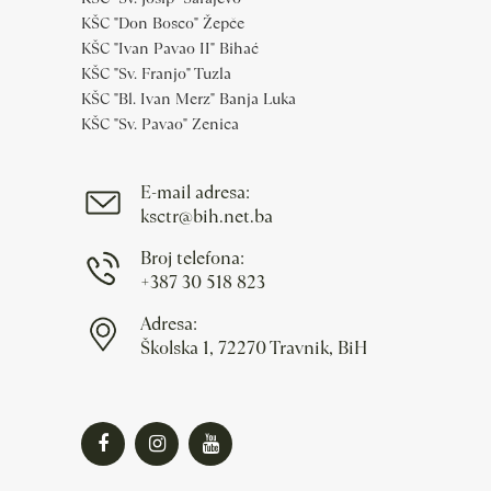
KŠC "Don Bosco" Žepče
KŠC "Ivan Pavao II" Bihać
KŠC "Sv. Franjo" Tuzla
KŠC "Bl. Ivan Merz" Banja Luka
KŠC "Sv. Pavao" Zenica
E-mail adresa:
ksctr@bih.net.ba
Broj telefona:
+387 30 518 823
Adresa:
Školska 1, 72270 Travnik, BiH