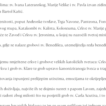
 Rima: sv. Ivana Lateranskog, Marije Velike i sv. Pavla izvan zid
n Bartol Kašić.
enitosti, poput Anđeoske tvrđave, Trga Navone, Panteona, Fonta
vog stupa, Katakombi sv. Kalista, Koloseuma, Crkve sv. Marije 
e te Zavod i Crkvu sv. Jeronima, u kojoj su nazočili svetoj misi
 gdje se nalaze grobovi sv. Benedikta, utemeljitelja reda bened
njemu smještene crkve i grobove velikih katoličkih svetaca: Cr
rkvu i grob sv. Klare te grob upravo kanoniziranoga ¨sveca u trap
utovanja ispunjeni prelijepim utiscima, emocijama te okrijeplj
h doživljaja, najviše ih se dojmio susret s papom Lavom, zaje
i radost zbog milosti što su posjetili grob sv. Carla Acutisa, i 
otom hrvatskih biskupa te im se ovom prilikom još jednom za