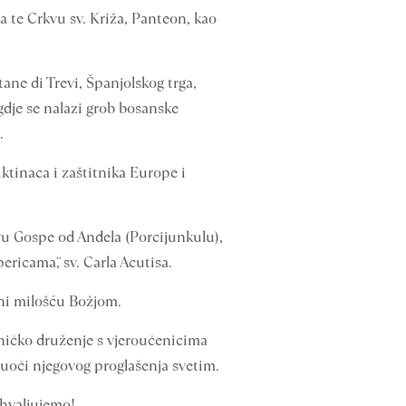
ina te Crkvu sv. Križa, Panteon, kao
ne di Trevi, Španjolskog trga,
gdje se nalazi grob bosanske
.
iktinaca i zaštitnika Europe i
kvu Gospe od Anđela (Porcijunkulu),
ericama¨, sv. Carla Acutisa.
eni milošću Božjom.
dničko druženje s vjeroučenicima
to uoči njegovog proglašenja svetim.
hvaljujemo!