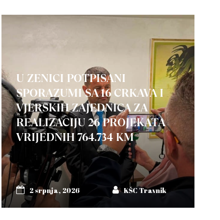
U ZENICI POTPISANI
SPORAZUMI SA 16 CRKAVA I
VJERSKIH ZAJEDNICA ZA
REALIZACIJU 26 PROJEKATA
VRIJEDNIH 764.734 KM
2 srpnja, 2026
KŠC Travnik