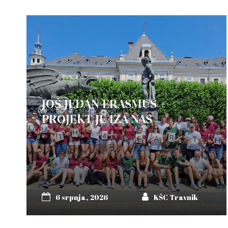
JOŠ JEDAN ERASMUS +
PROJEKT JE IZA NAS
6 srpnja, 2026
KŠC Travnik