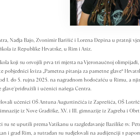
a, Nadja Bajo, Zvonimir Barišić i Lorena Đepina u pratnji vjer
škola iz Republike Hrvatske, u Rim i Asiz.
kola koji su osvojili prva tri mjesta na Vjeronaučnoj olimpijad
e pobjednici kviza „Pametna pitanja za pametne glave“ Hrvatsk
u od 1. do 5. rujna 2025. na nagradnom hodočašću u Rimu, a nj
glave¨ pridružili i učenici našega Centra.
vali učenici OŠ Antuna Augustinčića iz Zaprešića, OŠ Lotršča
mnazije iz Nove Gradiške, XV. i III. gimnazije iz Zagreba i Obr
u se uputili prema Vatikanu u razgledavanje Bazilike sv. Petra
an i grad Rim, a sutradan su sudjelovali na audijenciji s papom