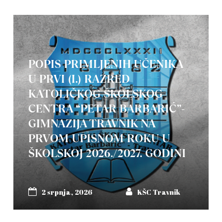
POPIS PRIMLJENIH UČENIKA
U PRVI (I.) RAZRED
KATOLIČKOG ŠKOLSKOG
CENTRA “PETAR BARBARIĆ”-
GIMNAZIJA TRAVNIK NA
PRVOM UPISNOM ROKU U
ŠKOLSKOJ 2026./2027. GODINI
2 srpnja, 2026
KŠC Travnik