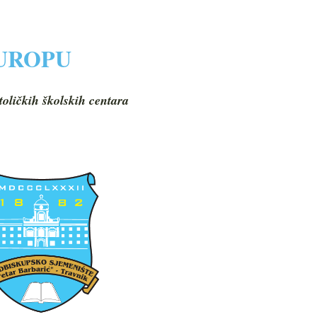
EUROPU
toličkih školskih centara