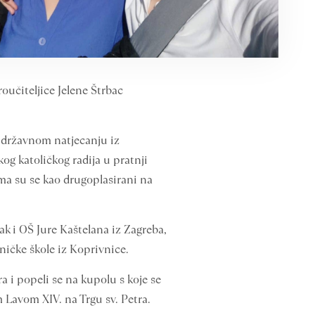
oučiteljice Jelene Štrbac
i, državnom natjecanju iz
og katoličkog radija u pratnji
ima su se kao drugoplasirani na
k i OŠ Jure Kaštelana iz Zagreba,
tničke škole iz Koprivnice.
 i popeli se na kupolu s koje se
 Lavom XIV. na Trgu sv. Petra.