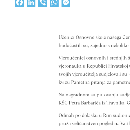
Facebook
LinkedIn
Viber
WhatsApp
Messenger
Učenici Osnovne škole našega Centr
hodočastili su, zajedno s nekoliko 
Vjeroučenici osnovnih i srednjih š
vjeronauka u Republici Hrvatskoj t
svojih vjeroučitelja sudjelovali s
kvizu ¨Pametna pitanja za pametne 
Na nagradnom su putovanju sudjelo
KŠC Petra Barbarića iz Travnika, Gi
Odmah po dolasku u Rim sudionici s
pruža veličanstven pogled na Vatik