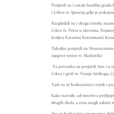
Posjetili su i ostale bazilike grada
i Crkvu sv. Ignacija gdje je pokopa
Razgledali su i druge rimske znam
Crkve sv. Petra u okovima, Trojano
kraljice Katarine Kotromanić Kosač
Također, posjetili su Montecassino,
njegove sestre sv. Skolastike.
Na povratku su posjetili Asiz i u 
Crkvu i grob sv. Franje Asiškoga, C
Naši su se hodočasnici vratili s p
Kako navode, od mnoštva prelijepi
drugih škola, a nisu mogli sakriti n
Ovo je hodočašće omogućeno dobr