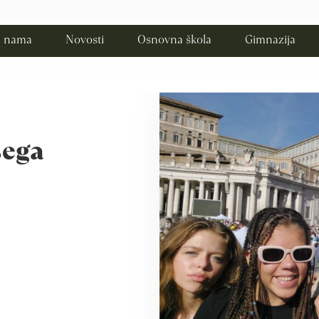
 nama
Novosti
Osnovna škola
Gimnazija
šega