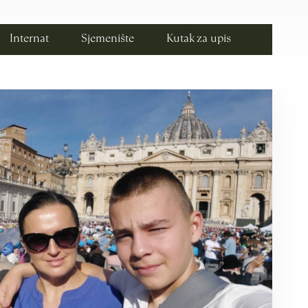
Internat
Sjemenište
Kutak za upis