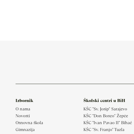
Izbornik
Školski centri u BiH
O nama
KŠC "Sv. Josip" Sarajevo
Novosti
KŠC "Don Bosco" Žepče
Osnovna škola
KŠC "Ivan Pavao II" Bihać
Gimnazija
KŠC "Sv. Franjo" Tuzla