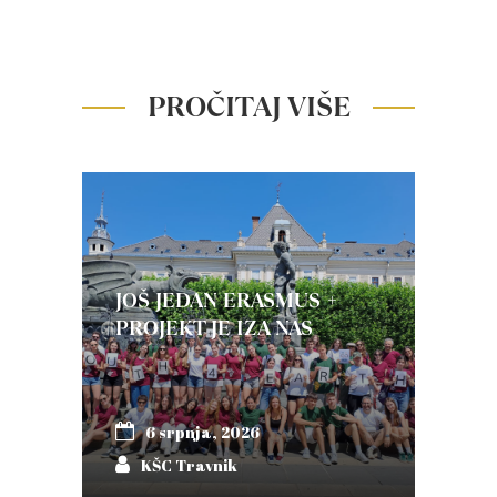
PROČITAJ VIŠE
JOŠ JEDAN ERASMUS +
PROJEKT JE IZA NAS
6 srpnja, 2026
KŠC Travnik