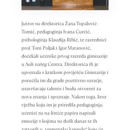
Jutros su direktorica Žana Topalović-
Tomić, pedagoginja Ivana Ćurčić,
psihologinja Klaudija Ribić, te razrednici
prof. Toni Poljak i Igor Matanović,
dočekali učenike prvog razreda gimnazije
u Auli našeg Centra. Direktorica ih je
upoznala s kratkom poviješću Gimnazije i
poručila im da grade pozitivno ozračje,
usavršavaju talente i budu otvoreni za
nova znanja i spoznaje. Nakon toga, kroz
vježbu koju im je priredila pedagoginja,
učenici su na listiće papira napisali
emocije s kojima su došli danas te ih
zatvorili u „vremensku kapsulu“ koju će