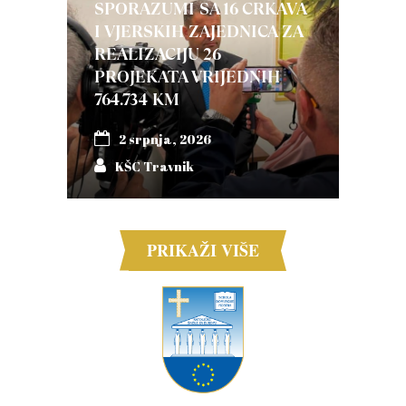
SPORAZUMI SA 16 CRKAVA
I VJERSKIH ZAJEDNICA ZA
REALIZACIJU 26
PROJEKATA VRIJEDNIH
764.734 KM
2 srpnja, 2026
KŠC Travnik
PRIKAŽI VIŠE