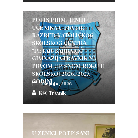
POPIS PRIMLJENIH
UČENIKA U PRVI (I.)
RAZRED KATOLIČKOG
ŠKOLSKOG CENTRA
“PETAR BARBARIĆ”-
GIMNAZIJA TRAVNIK NA
PRVOM UPISNOM ROKU U
ŠKOLSKOJ 2026./2027.
GODINI
2 srpnja, 2026
KŠC Travnik
U ZENICI POTPISANI