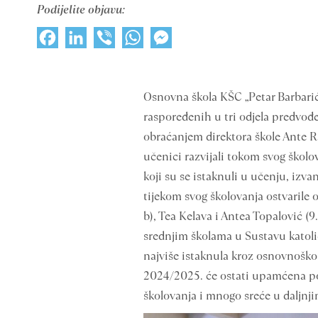
Podijelite objavu:
Facebook
LinkedIn
Viber
WhatsApp
Messenger
Osnovna škola KŠC „Petar Barbarić“
raspoređenih u tri odjela predvođe
obraćanjem direktora škole Ante Ra
učenici razvijali tokom svog školo
koji su se istaknuli u učenju, iz
tijekom svog školovanja ostvarile o
b), Tea Kelava i Antea Topalović (
srednjim školama u Sustavu katolič
najviše istaknula kroz osnovnoško
2024/2025. će ostati upamćena po 
školovanja i mnogo sreće u daljnj