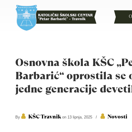
O
Osnovna škola KŠC „Pe
Barbarić“ oprostila se 
jedne generacije devet
KŠC Travnik
Novosti
By
on 13 lipnja, 2025
/