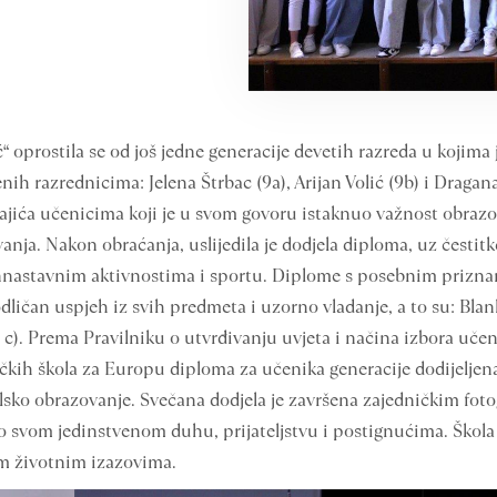
 oprostila se od još jedne generacije devetih razreda u kojima
nih razrednicima: Jelena Štrbac (9a), Arijan Volić (9b) i Dragan
jića učenicima koji je u svom govoru istaknuo važnost obrazovan
vanja. Nakon obraćanja, uslijedila je dodjela diploma, uz česti
vannastavnim aktivnostima i sportu. Diplome s posebnim prizna
dličan uspjeh iz svih predmeta i uzorno vladanje, a to su: Blan
9. c). Prema Pravilniku o utvrđivanju uvjeta i načina izbora uče
kih škola za Europu diploma za učenika generacije dodijeljena
lsko obrazovanje. Svečana dodjela je završena zajedničkim foto
svom jedinstvenom duhu, prijateljstvu i postignućima. Škola 
im životnim izazovima.