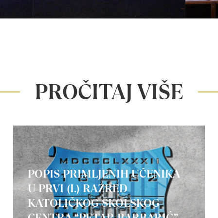
PROČITAJ VIŠE
POPIS PRIMLJENIH UČENIKA
U PRVI (I.) RAZRED
KATOLIČKOG ŠKOLSKOG
CENTRA “PETAR BARBARIĆ”-