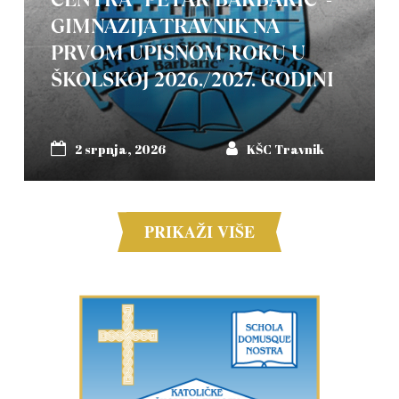
GIMNAZIJA TRAVNIK NA
PRVOM UPISNOM ROKU U
ŠKOLSKOJ 2026./2027. GODINI
2 srpnja, 2026
KŠC Travnik
PRIKAŽI VIŠE