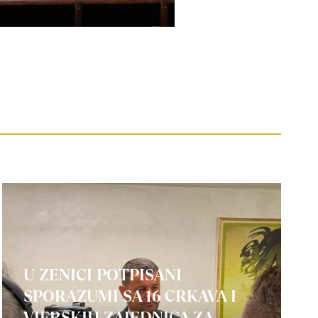
U ZENICI POTPISANI
SPORAZUMI SA 16 CRKAVA I
VJERSKIH ZAJEDNICA ZA