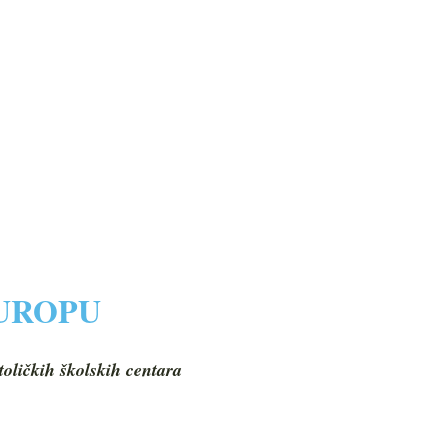
EUROPU
toličkih školskih centara