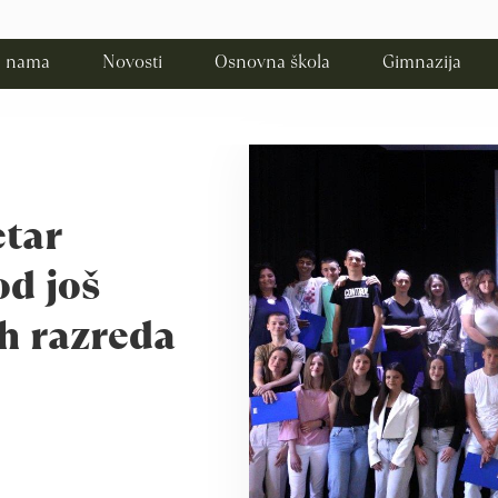
 nama
Novosti
Osnovna škola
Gimnazija
tar
od još
ih razreda