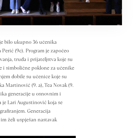
 je bilo ukupno 36 učenika
a Perić (9c). Program je započeo
ja, truda i prijateljstva koje su
tke i simbolične poklone za učenike
njem dobile su učenice koje su
ka Martinović (9. a), Tea Novak (9.
nika generacije u osnovnim i
 je Lari Augustinović koja se
grafiranjem. Generacija
im želi uspješan nastavak