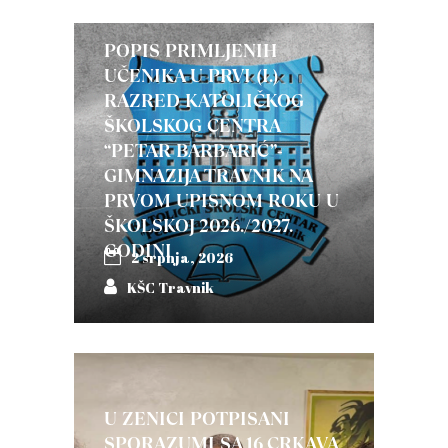
POPIS PRIMLJENIH
UČENIKA U PRVI (I.)
RAZRED KATOLIČKOG
ŠKOLSKOG CENTRA
“PETAR BARBARIĆ”-
GIMNAZIJA TRAVNIK NA
PRVOM UPISNOM ROKU U
ŠKOLSKOJ 2026./2027.
GODINI
2 srpnja, 2026
KŠC Travnik
U ZENICI POTPISANI
SPORAZUMI SA 16 CRKAVA