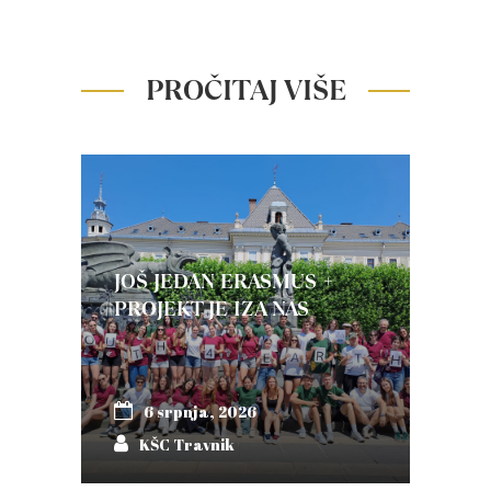
PROČITAJ VIŠE
JOŠ JEDAN ERASMUS +
PROJEKT JE IZA NAS
6 srpnja, 2026
KŠC Travnik