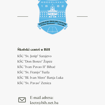
Školski centri u BiH
KŠC "Sv. Josip" Sarajevo
KŠC "Don Bosco" Žepče
KŠC "Ivan Pavao II" Bihać
KŠC "Sv. Franjo" Tuzla
KŠC "Bl. Ivan Merz" Banja Luka
KŠC "Sv. Pavao" Zenica
E-mail adresa:
ksctr@bih.net.ba