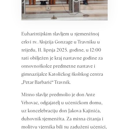
Euharistijskim slavljem u sjemenišnoj
crkvi sv. Alojzija Gonzage u Travniku u
srijedu, 11. lipnja 2025. godine, u 12:00
sati obilježen je kraj nastavne godine za
osnovnoškolce predmetne nastave i
gimnazijalce Katoličkog školskog centra
„Petar Barbarić“ Travnik.
Misno slavlje predmolio je don Ante
Vrhovac, odgajatelj u učeničkom domu,
uz koncelebraciju don Jakova Kajinića,
duhovnik sjemeništa. Za misna čitanja i
molitvu vjernika bili su zaduženi učenici,