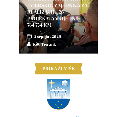
I VJERSKIH ZAJEDNICA ZA
REALIZACIJU 26
PROJEKATA VRIJEDNIH
764.734 KM
2 srpnja, 2026
KŠC Travnik
PRIKAŽI VIŠE