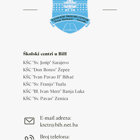
Školski centri u BiH
KŠC "Sv. Josip" Sarajevo
KŠC "Don Bosco" Žepče
KŠC "Ivan Pavao II" Bihać
KŠC "Sv. Franjo" Tuzla
KŠC "Bl. Ivan Merz" Banja Luka
KŠC "Sv. Pavao" Zenica
E-mail adresa:
ksctr@bih.net.ba
Broj telefona: