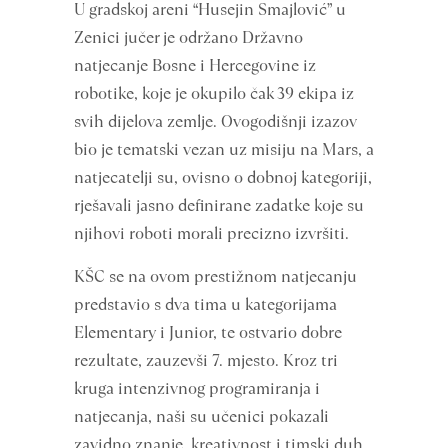
U gradskoj areni “Husejin Smajlović” u
Zenici jučer je održano Državno
natjecanje Bosne i Hercegovine iz
robotike, koje je okupilo čak 39 ekipa iz
svih dijelova zemlje. Ovogodišnji izazov
bio je tematski vezan uz misiju na Mars, a
natjecatelji su, ovisno o dobnoj kategoriji,
rješavali jasno definirane zadatke koje su
njihovi roboti morali precizno izvršiti.
KŠC se na ovom prestižnom natjecanju
predstavio s dva tima u kategorijama
Elementary i Junior, te ostvario dobre
rezultate, zauzevši 7. mjesto. Kroz tri
kruga intenzivnog programiranja i
natjecanja, naši su učenici pokazali
zavidno znanje, kreativnost i timski duh,