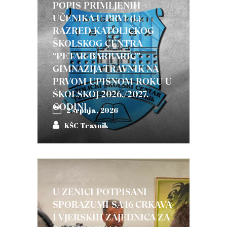
POPIS PRIMLJENIH
UČENIKA U PRVI (I.)
RAZRED KATOLIČKOG
ŠKOLSKOG CENTRA
“PETAR BARBARIĆ”-
GIMNAZIJA TRAVNIK NA
PRVOM UPISNOM ROKU U
ŠKOLSKOJ 2026./2027.
GODINI
2 srpnja, 2026
KŠC Travnik
U ZENICI POTPISANI
SPORAZUMI SA 16 CRKAVA
I VJERSKIH ZAJEDNICA ZA