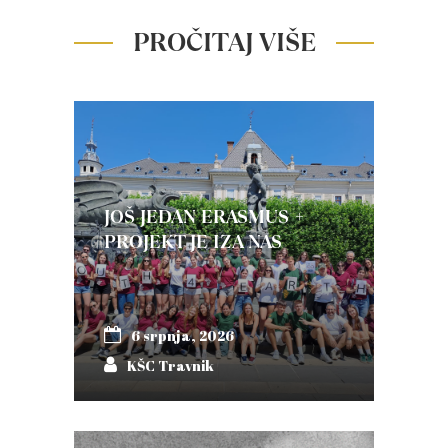
PROČITAJ VIŠE
JOŠ JEDAN ERASMUS +
PROJEKT JE IZA NAS
6 srpnja, 2026
KŠC Travnik