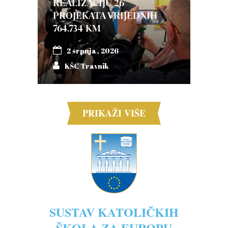
REALIZACIJU 26
PROJEKATA VRIJEDNIH
764.734 KM
2 srpnja, 2026
KŠC Travnik
PRIKAŽI VIŠE
SUSTAV KATOLIČKIH
ŠKOLA ZA EUROPU