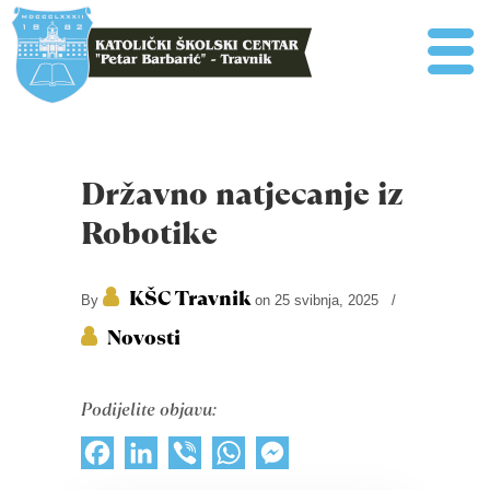
Državno natjecanje iz
Robotike
KŠC Travnik
By
on 25 svibnja, 2025
/
Novosti
Podijelite objavu:
Facebook
LinkedIn
Viber
WhatsApp
Messenger