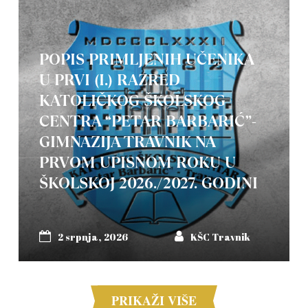
POPIS PRIMLJENIH UČENIKA
U PRVI (I.) RAZRED
KATOLIČKOG ŠKOLSKOG
CENTRA “PETAR BARBARIĆ”-
GIMNAZIJA TRAVNIK NA
PRVOM UPISNOM ROKU U
ŠKOLSKOJ 2026./2027. GODINI
2 srpnja, 2026
KŠC Travnik
PRIKAŽI VIŠE