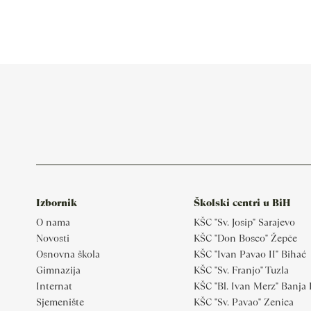
Izbornik
Školski centri u BiH
O nama
KŠC "Sv. Josip" Sarajevo
Novosti
KŠC "Don Bosco" Žepče
Osnovna škola
KŠC "Ivan Pavao II" Bihać
Gimnazija
KŠC "Sv. Franjo" Tuzla
Internat
KŠC "Bl. Ivan Merz" Banja
Sjemenište
KŠC "Sv. Pavao" Zenica