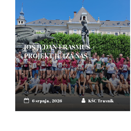
JOŠ JEDAN ERASMUS +
PROJEKT JE IZA NAS
6 srpnja, 2026
KŠC Travnik