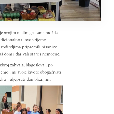
 koje svojim malim gestama možda
adicionalno u ovo vrijeme
m roditeljima pripremili pisanice
Naš dom i darivali stare i nemoćne.
zbroj zahvala, blagoslova i po
mo i mi svoje živote obogaćivati
ti i uljepšati dan bližnjima.