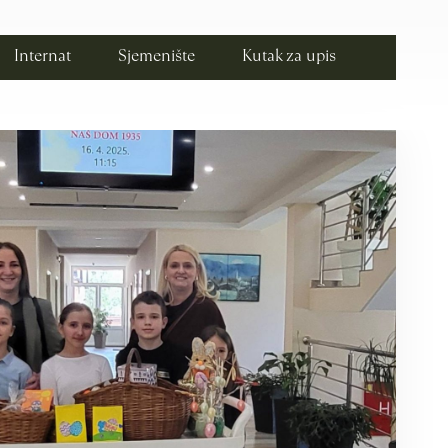
Internat
Sjemenište
Kutak za upis