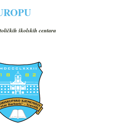
EUROPU
toličkih školskih centara