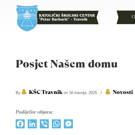
O
Posjet Našem domu
KŠC Travnik
Novosti
By
on 16 travnja, 2025
/
Podijelite objavu:
Facebook
LinkedIn
Viber
WhatsApp
Messenger