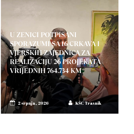
U ZENICI POTPISANI
SPORAZUMI SA 16 CRKAVA I
VJERSKIH ZAJEDNICA ZA
REALIZACIJU 26 PROJEKATA
VRIJEDNIH 764.734 KM
2 srpnja, 2026
KŠC Travnik