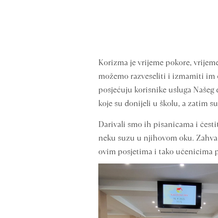
Korizma je vrijeme pokore, vrijem
možemo razveseliti i izmamiti im 
posjećuju korisnike usluga Našeg do
koje su donijeli u školu, a zatim s
Darivali smo ih pisanicama i česti
neku suzu u njihovom oku. Zahval
ovim posjetima i tako učenicima p