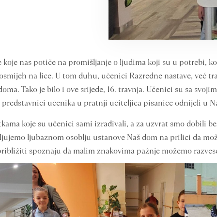
e koje nas potiče na promišljanje o ljudima koji su u potrebi,
osmijeh na lice. U tom duhu, učenici Razredne nastave, već tr
ma. Tako je bilo i ove srijede, 16. travnja. Učenici su sa svoji
u predstavnici učenika u pratnji učiteljica pisanice odnijeli u 
tkama koje su učenici sami izrađivali, a za uzvrat smo dobili be
jujemo ljubaznom osoblju ustanove Naš dom na prilici da može
ribližiti spoznaju da malim znakovima pažnje možemo razveseli