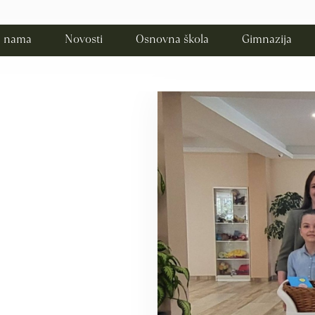
 nama
Novosti
Osnovna škola
Gimnazija