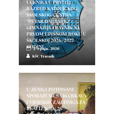
UČENIKA U PRVI (I.)
RAZRED KATOLIČKOG
ŠKOLSKOG CENTRA
“PETAR BARBARIĆ”-
GIMNAZIJA TRAVNIK NA
PRVOM UPISNOM ROKU U
ŠKOLSKOJ 2026./2027.
GODINI
2 srpnja, 2026
KŠC Travnik
U ZENICI POTPISANI
SPORAZUMI SA 16 CRKAVA
I VJERSKIH ZAJEDNICA ZA
REALIZACIJU 26