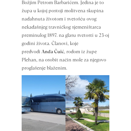
Božjim Petrom Barbarićem. Jedina je to
župa u kojoj postoji molitvena skupina
nadahnuta životom i svetošću ovog
nekadašnjeg travničkog sjemeništarca
preminulog 1897. na glasu svetosti u 23-oj
godini života. Članovi, koje
predvodi
Anđa Čuić
, rodom iz župe
Plehan, na osobit način mole za njegovo
proglašenje blaženim.