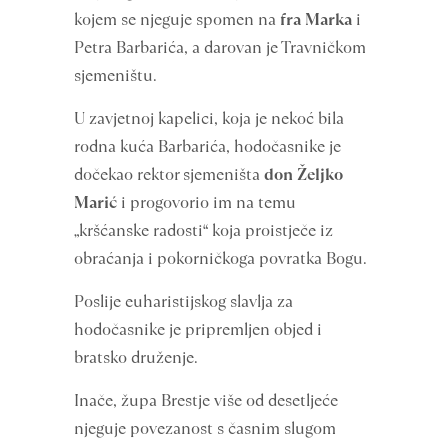
kojem se njeguje spomen na
fra Marka
i
Petra Barbarića, a darovan je Travničkom
sjemeništu.
U zavjetnoj kapelici, koja je nekoć bila
rodna kuća Barbarića, hodočasnike je
dočekao rektor sjemeništa
don Željko
Marić
i progovorio im na temu
„kršćanske radosti“ koja proistječe iz
obraćanja i pokorničkoga povratka Bogu.
Poslije euharistijskog slavlja za
hodočasnike je pripremljen objed i
bratsko druženje.
Inače, župa Brestje više od desetljeće
njeguje povezanost s časnim slugom