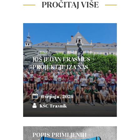
PROČITAJ VIŠE
JOŠ JEDAN ERASMUS +
PROJEKT JE IZA NAS
6 srpnja, 2026
KŠC Travnik
POPIS PRIMLJENIH