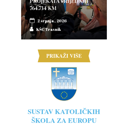
PROJEKATA VRIJEDNIH
764.734 KM
2 srpnja, 2026
KŠC Travnik
PRIKAŽI VIŠE
SUSTAV KATOLIČKIH
ŠKOLA ZA EUROPU