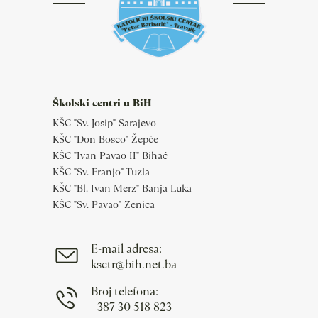
Školski centri u BiH
KŠC "Sv. Josip" Sarajevo
KŠC "Don Bosco" Žepče
KŠC "Ivan Pavao II" Bihać
KŠC "Sv. Franjo" Tuzla
KŠC "Bl. Ivan Merz" Banja Luka
KŠC "Sv. Pavao" Zenica
E-mail adresa:
ksctr@bih.net.ba
Broj telefona:
+387 30 518 823