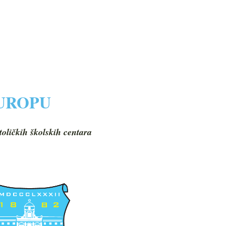
EUROPU
toličkih školskih centara