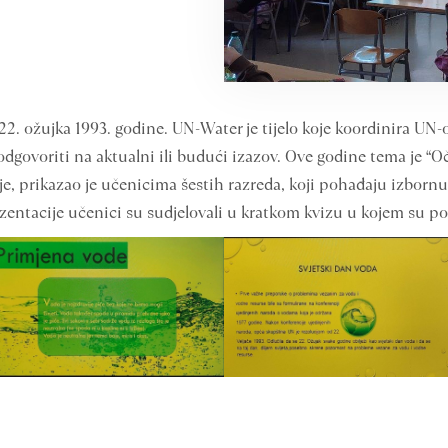
 22. ožujka 1993. godine. UN-Water je tijelo koje koordinira UN
govoriti na aktualni ili budući izazov. Ove godine tema je “Oč
ije, prikazao je učenicima šestih razreda, koji pohađaju izborn
entacije učenici su sudjelovali u kratkom kvizu u kojem su po