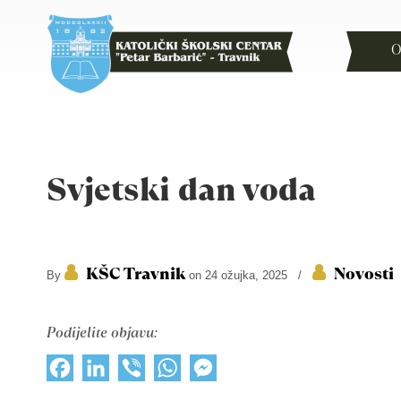
O
Svjetski dan voda
KŠC Travnik
Novosti
By
on 24 ožujka, 2025
/
Podijelite objavu:
Facebook
LinkedIn
Viber
WhatsApp
Messenger