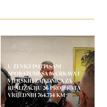
U ZENICI POTPISANI
SPORAZUMI SA 16 CRKAVA I
VJERSKIH ZAJEDNICA ZA
REALIZACIJU 26 PROJEKATA
VRIJEDNIH 764.734 KM