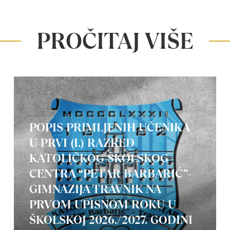
PROČITAJ VIŠE
POPIS PRIMLJENIH UČENIKA
U PRVI (I.) RAZRED
KATOLIČKOG ŠKOLSKOG
CENTRA “PETAR BARBARIĆ”-
GIMNAZIJA TRAVNIK NA
PRVOM UPISNOM ROKU U
ŠKOLSKOJ 2026./2027. GODINI