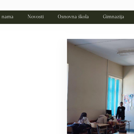
 nama
Novosti
Osnovna škola
Gimnazija