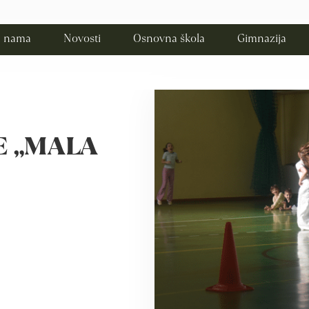
 nama
Novosti
Osnovna škola
Gimnazija
E „MALA