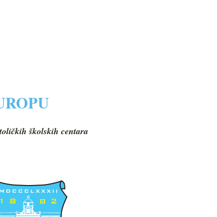
EUROPU
toličkih školskih centara