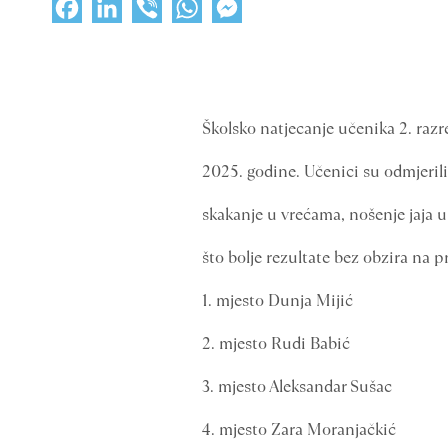
Facebook
LinkedIn
Viber
WhatsApp
Messenger
Školsko natjecanje učenika 2. razre
2025. godine. Učenici su odmjerili
skakanje u vrećama, nošenje jaja
što bolje rezultate bez obzira na p
1. mjesto Dunja Mijić
2. mjesto Rudi Babić
3. mjesto Aleksandar Sušac
4. mjesto Zara Moranjačkić