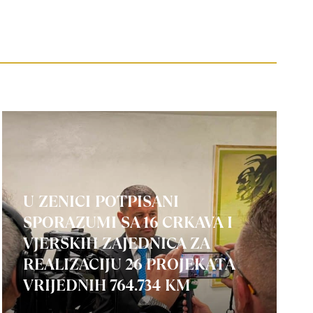
U ZENICI POTPISANI
SPORAZUMI SA 16 CRKAVA I
VJERSKIH ZAJEDNICA ZA
REALIZACIJU 26 PROJEKATA
VRIJEDNIH 764.734 KM