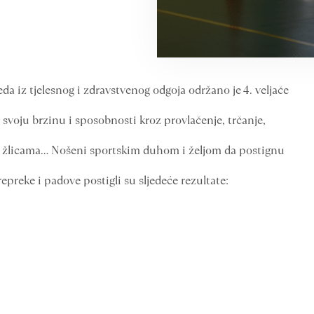
da iz tjelesnog i zdravstvenog odgoja održano je 4. veljače
 svoju brzinu i sposobnosti kroz provlačenje, trčanje,
 u žlicama… Nošeni sportskim duhom i željom da postignu
repreke i padove postigli su sljedeće rezultate: