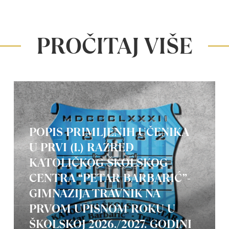
PROČITAJ VIŠE
POPIS PRIMLJENIH UČENIKA
U PRVI (I.) RAZRED
KATOLIČKOG ŠKOLSKOG
CENTRA “PETAR BARBARIĆ”-
GIMNAZIJA TRAVNIK NA
PRVOM UPISNOM ROKU U
ŠKOLSKOJ 2026./2027. GODINI