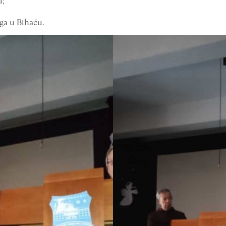
u;
ga u Bihaću.