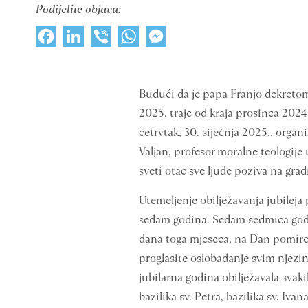
Podijelite objavu:
Facebook
LinkedIn
Viber
WhatsApp
Messenger
Budući da je papa Franjo dekretom
2025. traje od kraja prosinca 2024.
četrvtak, 30. siječnja 2025., organ
Valjan, profesor moralne teologije 
sveti otac sve ljude poziva na grad
Utemeljenje obilježavanja jubileja
sedam godina. Sedam sedmica godin
dana toga mjeseca, na Dan pomiren
proglasite oslobađanje svim njezi
jubilarna godina obilježavala svaki
bazilika sv. Petra, bazilika sv. Iva