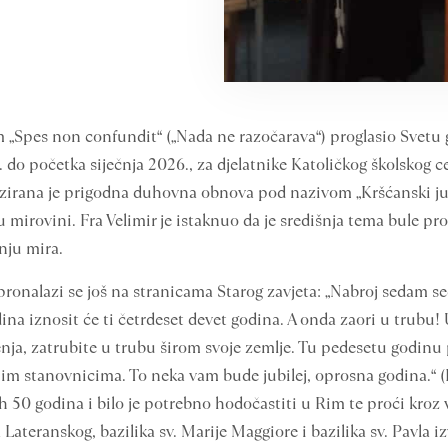
 „Spes non confundit“ („Nada ne razočarava“) proglasio Svetu g
 do početka siječnja 2026., za djelatnike Katoličkog školskog c
izirana je prigodna duhovna obnova pod nazivom „Kršćanski jubile
u mirovini. Fra Velimir je istaknuo da je središnja tema bule pr
nju mira.
 pronalazi se još na stranicama Starog zavjeta: „Nabroj sedam 
a iznosit će ti četrdeset devet godina. A onda zaori u trubu
ja, zatrubite u trubu širom svoje zemlje. Tu pedesetu godinu
nim stanovnicima. To neka vam bude jubilej, oprosna godina.“ (
h 50 godina i bilo je potrebno hodočastiti u Rim te proći kroz v
na Lateranskog, bazilika sv. Marije Maggiore i bazilika sv. Pavla i