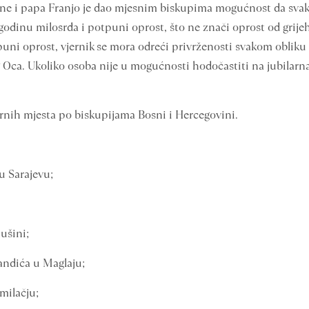
dine i papa Franjo je dao mjesnim biskupima mogućnost da svaki
 godinu milosrđa i potpuni oprost, što ne znači oprost od grij
uni oprost, vjernik se mora odreći privrženosti svakom obliku gri
 Oca. Ukoliko osoba nije u mogućnosti hodočastiti na jubilarna
rnih mjesta po biskupijama Bosni i Hercegovini.
u Sarajevu;
ušini;
andića u Maglaju;
dmilačju;