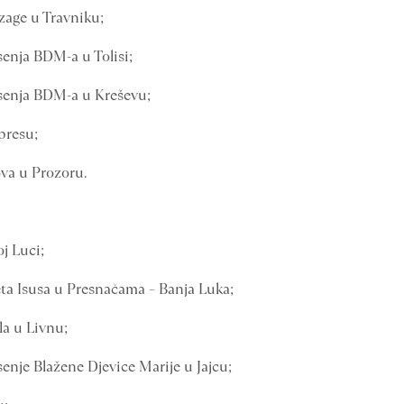
nzage u Travniku;
enja BDM-a u Tolisi;
senja BDM-a u Kreševu;
presu;
ova u Prozoru.
j Luci;
teta Isusa u Presnačama – Banja Luka;
la u Livnu;
enje Blažene Djevice Marije u Jajcu;