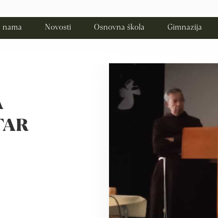
 nama
Novosti
Osnovna škola
Gimnazija
A
TAR