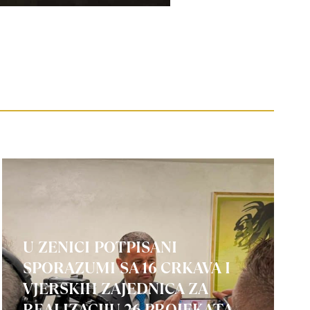
U ZENICI POTPISANI
SPORAZUMI SA 16 CRKAVA I
VJERSKIH ZAJEDNICA ZA
REALIZACIJU 26 PROJEKATA