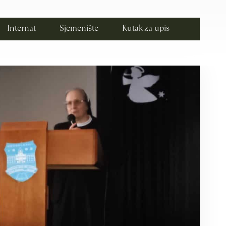
Internat
Sjemenište
Kutak za upis