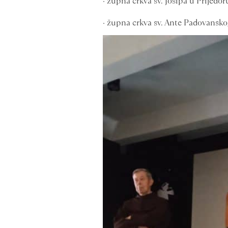
· župna crkva sv. Josipa u Prijedor
· župna crkva sv. Ante Padovansko