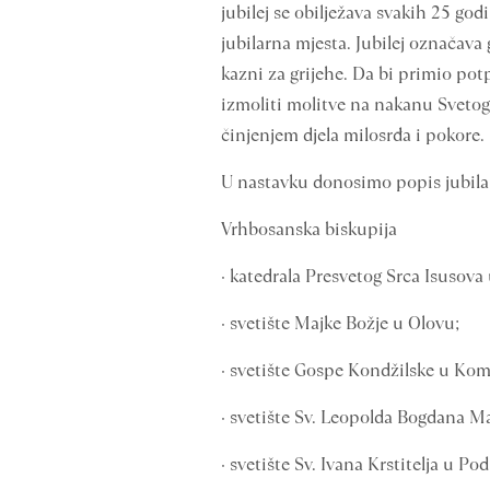
jubilej se obilježava svakih 25 go
jubilarna mjesta. Jubilej označava
kazni za grijehe. Da bi primio potp
izmoliti molitve na nakanu Svetog
činjenjem djela milosrđa i pokore.
U nastavku donosimo popis jubila
Vrhbosanska biskupija
· katedrala Presvetog Srca Isusova 
· svetište Majke Božje u Olovu;
· svetište Gospe Kondžilske u Kom
· svetište Sv. Leopolda Bogdana M
· svetište Sv. Ivana Krstitelja u Po