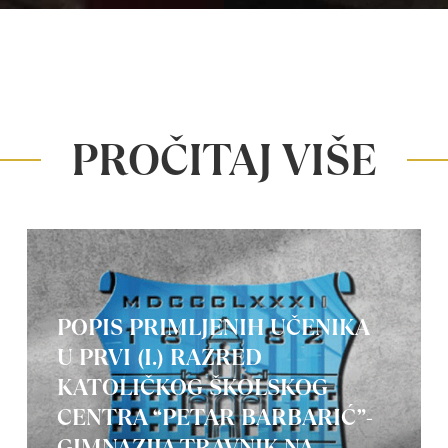
PROČITAJ VIŠE
POPIS PRIMLJENIH UČENIKA
U PRVI (I.) RAZRED
KATOLIČKOG ŠKOLSKOG
CENTRA “PETAR BARBARIĆ”-
GIMNAZIJA TRAVNIK NA