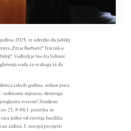
odinu 2025. te odredio da Jubilej
entra „Petar Barbarić“ Travnik u
ji“. Voditelj je bio fra Velimir
oglašenja nada za svakoga te da
sedmica takvih godina, sedam puta
! U sedmome mjesecu, desetoga
 proglasite svetom! Zemljom
Lev 25, 8-10) U početku se
rata jedne od četiriju bazilika:
zvan zidina. U novijoj povijesti