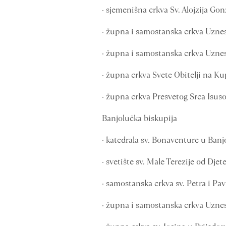
· sjemenišna crkva Sv. Alojzija Go
· župna i samostanska crkva Uznes
· župna i samostanska crkva Uzne
· župna crkva Svete Obitelji na Ku
· župna crkva Presvetog Srca Isus
Banjolučka biskupija
· katedrala sv. Bonaventure u Banjo
· svetište sv. Male Terezije od Dje
· samostanska crkva sv. Petra i Pav
· župna i samostanska crkva Uznes