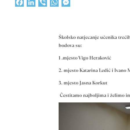
Facebook
LinkedIn
Viber
WhatsApp
Messenger
Školsko natjecanje učenika trećih 
bodova su:
1 .mjesto Vigo Heraković
2. mjesto Katarina Ledić i Ivano 
3. mjesto Jasna Korkut
Čestitamo najboljima i želimo im