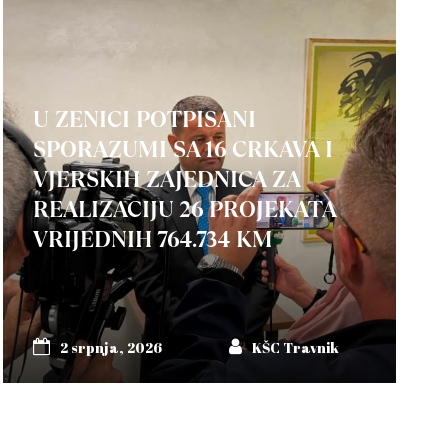
U ZENICI POTPISANI
SPORAZUMI SA 16 CRKAVA I
VJERSKIH ZAJEDNICA ZA
REALIZACIJU 26 PROJEKATA
VRIJEDNIH 764.734 KM
2 srpnja, 2026
KŠC Travnik