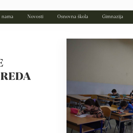
 nama
Novosti
Osnovna škola
Gimnazija
E
ZREDA