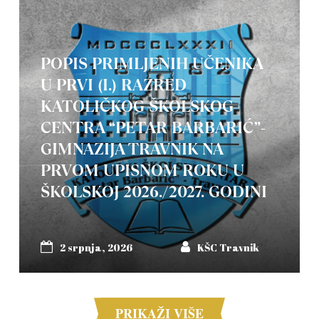
POPIS PRIMLJENIH UČENIKA
U PRVI (I.) RAZRED
KATOLIČKOG ŠKOLSKOG
CENTRA “PETAR BARBARIĆ”-
GIMNAZIJA TRAVNIK NA
PRVOM UPISNOM ROKU U
ŠKOLSKOJ 2026./2027. GODINI
2 srpnja, 2026
KŠC Travnik
PRIKAŽI VIŠE