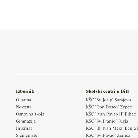
Izbornik
Školski centri u BiH
O nama
KŠC "Sv. Josip" Sarajevo
Novosti
KŠC "Don Bosco" Žepče
Osnovna škola
KŠC "Ivan Pavao II" Bihać
Gimnazija
KŠC "Sv. Franjo" Tuzla
Internat
KŠC "Bl. Ivan Merz" Banja
Sjemenište
KŠC "Sv. Pavao" Zenica