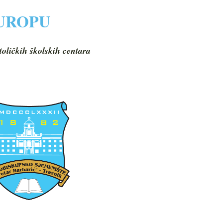
EUROPU
toličkih školskih centara