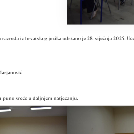
razreda iz hrvatskog jezika održano je 28. siječnja 2025. Učen
Marjanović
 puno sreće u daljnjem natjecanju.