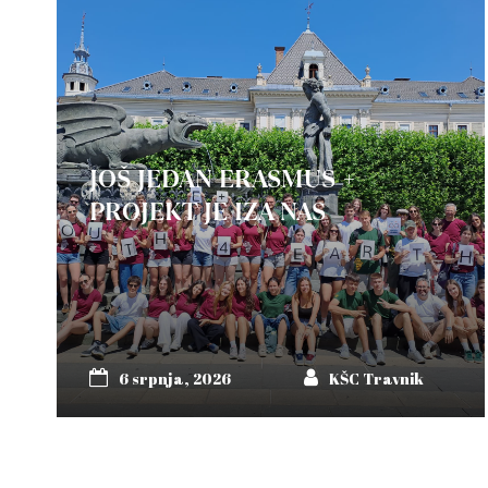
JOŠ JEDAN ERASMUS +
PROJEKT JE IZA NAS
6 srpnja, 2026
KŠC Travnik