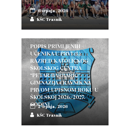
6 srpnja, 2026
KŠC Travnik
POPIS PRIMLJENIH
UČENIKA U PRVI (I.)
RAZRED KATOLIČKOG
ŠKOLSKOG CENTRA
“PETAR BARBARIĆ”-
GIMNAZIJA TRAVNIK NA
PRVOM UPISNOM ROKU U
ŠKOLSKOJ 2026./2027.
GODINI
2 srpnja, 2026
KŠC Travnik