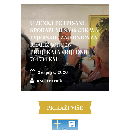
U ZENICI POTPISANI
SPORAZUMI SA 16 CRKAVA
I VJERSKIH ZAJEDNICA ZA
REALIZACIJU 26
PROJEKATA VRIJEDNIH
764.734 KM
2 srpnja, 2026
KŠC Travnik
PRIKAŽI VIŠE