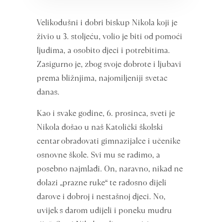
Velikodušni i dobri biskup Nikola koji je
živio u 3. stoljeću, volio je biti od pomoći
ljudima, a osobito djeci i potrebitima.
Zasigurno je, zbog svoje dobrote i ljubavi
prema bližnjima, najomiljeniji svetac
danas.
Kao i svake godine, 6. prosinca, sveti je
Nikola došao u naš Katolički školski
centar obradovati gimnazijalce i učenike
osnovne škole. Svi mu se radimo, a
posebno najmlađi. On, naravno, nikad ne
dolazi „prazne ruke“ te radosno dijeli
darove i dobroj i nestašnoj djeci. No,
uvijek s darom udijeli i poneku mudru