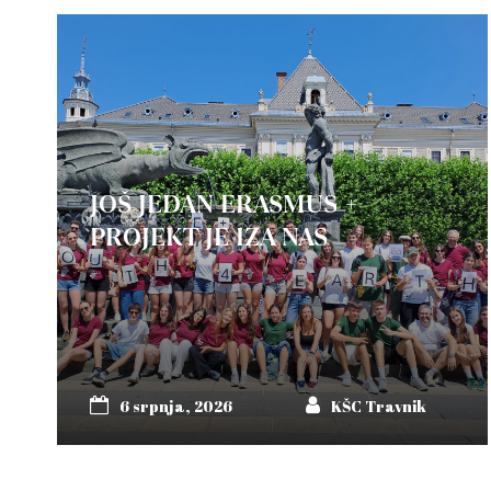
JOŠ JEDAN ERASMUS +
PROJEKT JE IZA NAS
6 srpnja, 2026
KŠC Travnik