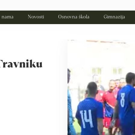
 nama
Novosti
Osnovna škola
Gimnazija
Travniku