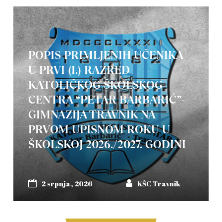
POPIS PRIMLJENIH UČENIKA
U PRVI (I.) RAZRED
KATOLIČKOG ŠKOLSKOG
CENTRA “PETAR BARBARIĆ”-
GIMNAZIJA TRAVNIK NA
PRVOM UPISNOM ROKU U
ŠKOLSKOJ 2026./2027. GODINI
2 srpnja, 2026
KŠC Travnik