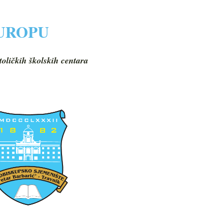
EUROPU
toličkih školskih centara