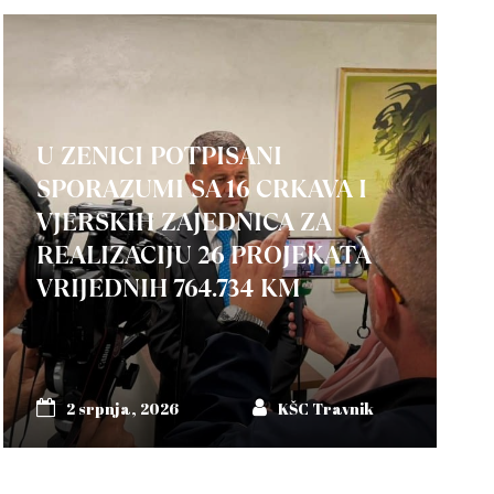
U ZENICI POTPISANI
SPORAZUMI SA 16 CRKAVA I
VJERSKIH ZAJEDNICA ZA
REALIZACIJU 26 PROJEKATA
VRIJEDNIH 764.734 KM
2 srpnja, 2026
KŠC Travnik