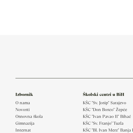
Izbornik
Školski centri u BiH
O nama
KŠC "Sv. Josip" Sarajevo
Novosti
KŠC "Don Bosco" Žepče
Osnovna škola
KŠC "Ivan Pavao II" Bihać
Gimnazija
KŠC "Sv. Franjo" Tuzla
Internat
KŠC "Bl. Ivan Merz" Banja