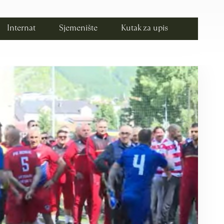
Internat
Sjemenište
Kutak za upis