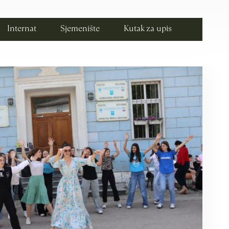
Internat
Sjemenište
Kutak za upis