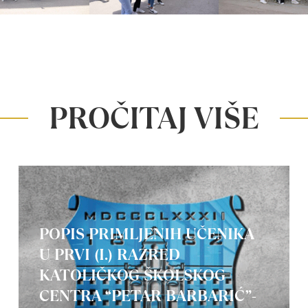
PROČITAJ VIŠE
POPIS PRIMLJENIH UČENIKA
U PRVI (I.) RAZRED
KATOLIČKOG ŠKOLSKOG
CENTRA “PETAR BARBARIĆ”-