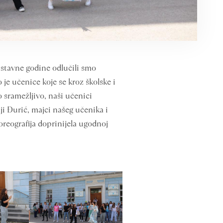
astavne godine odlučili smo
 je učenice koje se kroz školske i
 sramežljivo, naši učenici
i Đurić, majci našeg učenika i
oreografija doprinijela ugodnoj