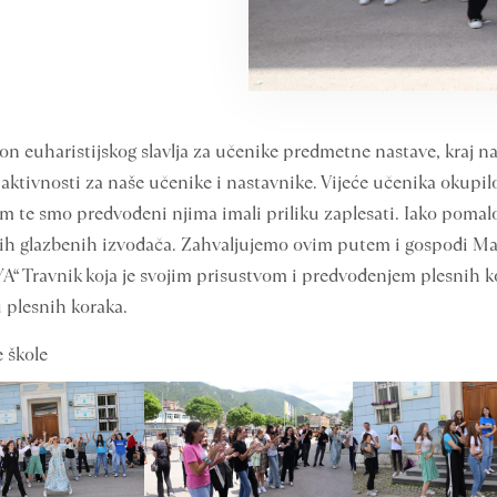
kon euharistijskog slavlja za učenike predmetne nastave, kraj n
 aktivnosti za naše učenike i nastavnike. Vijeće učenika okupilo
m te smo predvođeni njima imali priliku zaplesati. Iako pomalo
ih glazbenih izvođača. Zahvaljujemo ovim putem i gospođi Maj
YA“ Travnik koja je svojim prisustvom i predvođenjem plesnih k
 plesnih koraka.
 škole