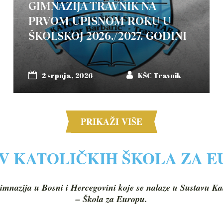
GIMNAZIJA TRAVNIK NA
PRVOM UPISNOM ROKU U
ŠKOLSKOJ 2026./2027. GODINI
2 srpnja, 2026
KŠC Travnik
PRIKAŽI VIŠE
V KATOLIČKIH ŠKOLA ZA 
imnazija u Bosni i Hercegovini koje se nalaze u Sustavu Ka
– Škola za Europu.