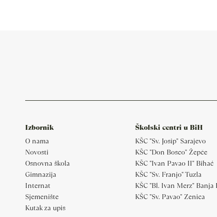
Izbornik
Školski centri u BiH
O nama
KŠC "Sv. Josip" Sarajevo
Novosti
KŠC "Don Bosco" Žepče
Osnovna škola
KŠC "Ivan Pavao II" Bihać
Gimnazija
KŠC "Sv. Franjo" Tuzla
Internat
KŠC "Bl. Ivan Merz" Banja
Sjemenište
KŠC "Sv. Pavao" Zenica
Kutak za upis