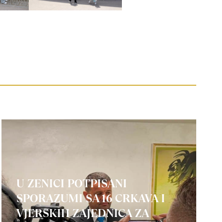
U ZENICI POTPISANI
SPORAZUMI SA 16 CRKAVA I
VJERSKIH ZAJEDNICA ZA