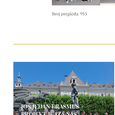
Broj pregleda: 953
JOŠ JEDAN ERASMUS +
PROJEKT JE IZA NAS