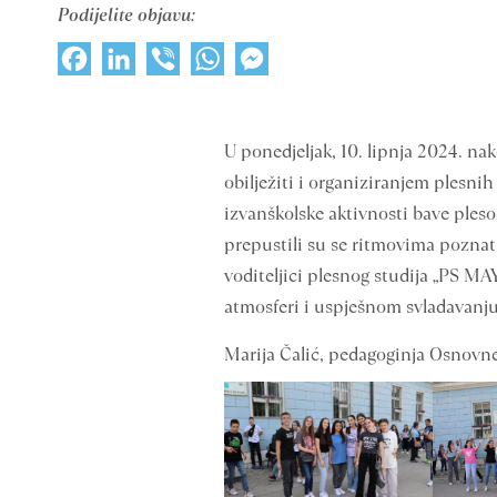
Podijelite objavu:
Facebook
LinkedIn
Viber
WhatsApp
Messenger
U ponedjeljak, 10. lipnja 2024. na
obilježiti i organiziranjem plesnih
izvanškolske aktivnosti bave pleso
prepustili su se ritmovima poznat
voditeljici plesnog studija „PS MA
atmosferi i uspješnom svladavanju
Marija Čalić, pedagoginja Osnovne