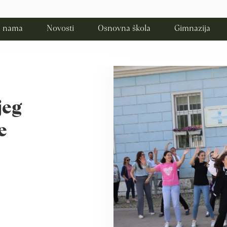
 nama
Novosti
Osnovna škola
Gimnazija
jeg
e