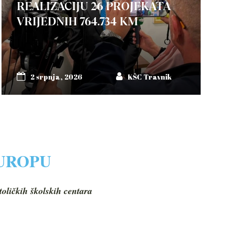
REALIZACIJU 26 PROJEKATA
VRIJEDNIH 764.734 KM
2 srpnja, 2026
KŠC Travnik
EUROPU
toličkih školskih centara