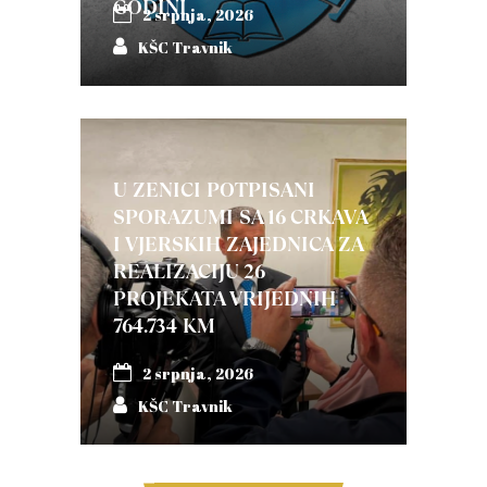
GODINI
2 srpnja, 2026
KŠC Travnik
U ZENICI POTPISANI
SPORAZUMI SA 16 CRKAVA
I VJERSKIH ZAJEDNICA ZA
REALIZACIJU 26
PROJEKATA VRIJEDNIH
764.734 KM
2 srpnja, 2026
KŠC Travnik