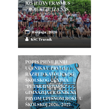
JOŠ JEDAN ERASMUS +
PROJEKT JE IZA NAS
6 srpnja, 2026
KŠC Travnik
POPIS PRIMLJENIH
UČENIKA U PRVI (I.)
RAZRED KATOLIČKOG
ŠKOLSKOG CENTRA
“PETAR BARBARIĆ”-
GIMNAZIJA TRAVNIK NA
PRVOM UPISNOM ROKU U
ŠKOLSKOJ 2026./2027.