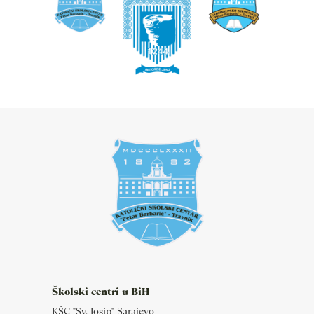
Školski centri u BiH
KŠC "Sv. Josip" Sarajevo