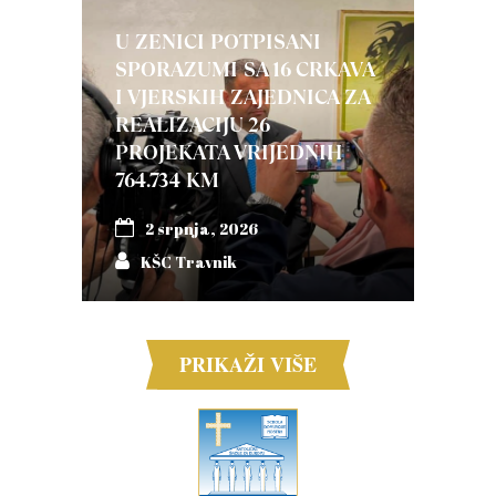
U ZENICI POTPISANI
SPORAZUMI SA 16 CRKAVA
I VJERSKIH ZAJEDNICA ZA
REALIZACIJU 26
PROJEKATA VRIJEDNIH
764.734 KM
2 srpnja, 2026
KŠC Travnik
PRIKAŽI VIŠE