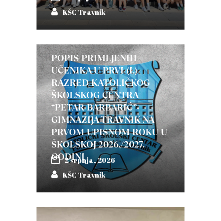
KŠC Travnik
POPIS PRIMLJENIH
UČENIKA U PRVI (I.)
RAZRED KATOLIČKOG
ŠKOLSKOG CENTRA
“PETAR BARBARIĆ”-
GIMNAZIJA TRAVNIK NA
PRVOM UPISNOM ROKU U
ŠKOLSKOJ 2026./2027.
GODINI
2 srpnja, 2026
KŠC Travnik