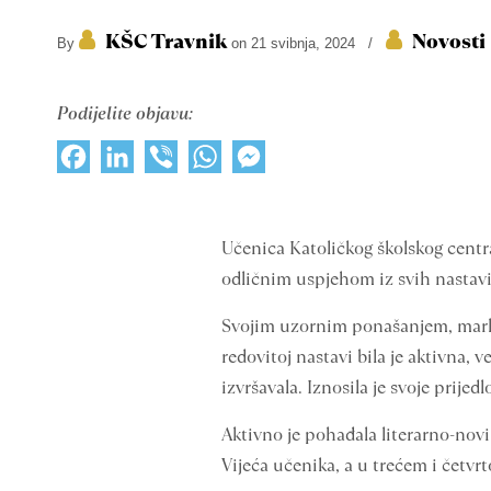
KŠC Travnik
Novosti
By
on 21 svibnja, 2024
/
Podijelite objavu:
Facebook
LinkedIn
Viber
WhatsApp
Messenger
Učenica Katoličkog školskog centra
odličnim uspjehom iz svih nastav
Svojim uzornim ponašanjem, marlj
redovitoj nastavi bila je aktivna, 
izvršavala. Iznosila je svoje prij
Aktivno je pohađala literarno-novi
Vijeća učenika, a u trećem i četvr