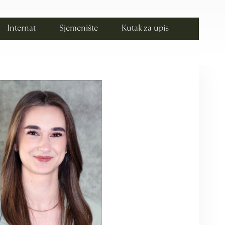
Internat
Sjemenište
Kutak za upis