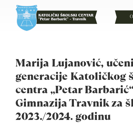
O
Marija Lujanović, učen
generacije Katoličkog 
centra „Petar Barbarić“
Gimnazija Travnik za 
2023./2024. godinu