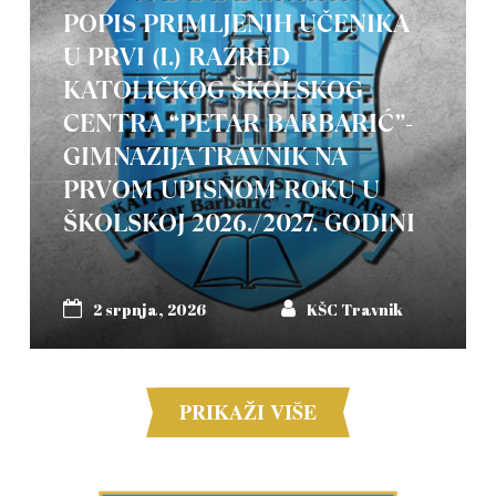
POPIS PRIMLJENIH UČENIKA
U PRVI (I.) RAZRED
KATOLIČKOG ŠKOLSKOG
CENTRA “PETAR BARBARIĆ”-
GIMNAZIJA TRAVNIK NA
PRVOM UPISNOM ROKU U
ŠKOLSKOJ 2026./2027. GODINI
2 srpnja, 2026
KŠC Travnik
PRIKAŽI VIŠE