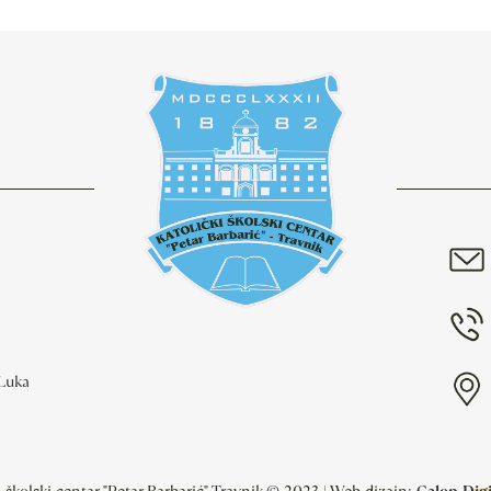
 Luka
i školski centar "Petar Barbarić" Travnik © 2023 | Web dizajn:
Galop Digit