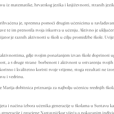
u iz matematike, hrvatskog jezika i književnosti, stranih jezika
oli prihvaćena je, spremna pomoći drugim učenicima u savladava
e te im prenosila svoja iskustva u učenju. Aktivno je uključen
jator je raznih aktivnosti u školi u cilju promidžbe škole. Uvije
 aktivnostima, gdje svojim ponašanjem izvan škole doprinosi ugl
ost, a s druge strane borbenost i aktivnost u ostvarenju svoji
a korisno i kvalitetno koristi svoje vrijeme, stoga rezultati ne i
avu i vedrinu.
Marija dobitnica priznanja za najbolju učenicu srednjih škola
jeta i načina izbora učenika generacije u školama u Sustavu k
a generacije i procjene Nastavničkog vijeća o pokazanim indiv