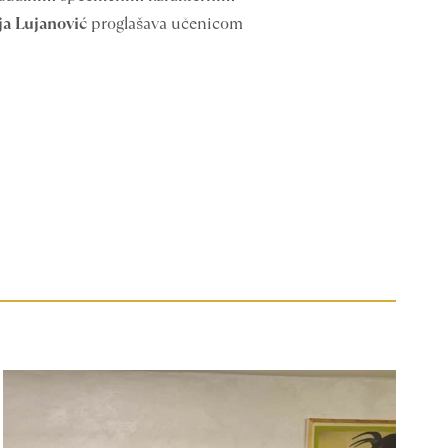
ja Lujanović
proglašava učenicom