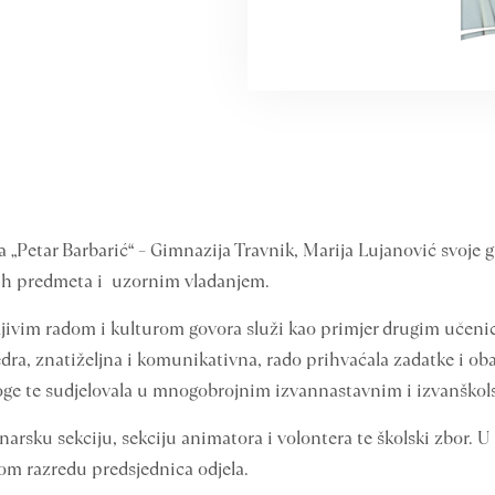
 „Petar Barbarić“ – Gimnazija Travnik, Marija Lujanović svoje g
ih predmeta i uzornim vladanjem.
ivim radom i kulturom govora služi kao primjer drugim učenic
vedra, znatiželjna i komunikativna, rado prihvaćala zadatke i oba
edloge te sudjelovala u mnogobrojnim izvannastavnim i izvanško
narsku sekciju, sekciju animatora i volontera te školski zbor. U
tom razredu predsjednica odjela.