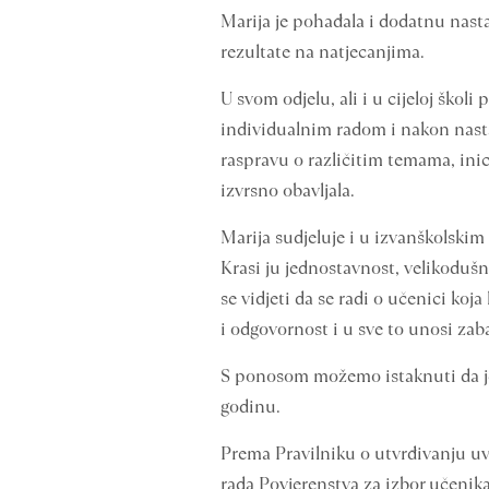
Marija je pohađala i dodatnu nastav
rezultate na natjecanjima.
U svom odjelu, ali i u cijeloj šk
individualnim radom i nakon nastav
raspravu o različitim temama, inici
izvrsno obavljala.
Marija sudjeluje i u izvanškolskim
Krasi ju jednostavnost, velikodušn
se vidjeti da se radi o učenici koj
i odgovornost i u sve to unosi zab
S ponosom možemo istaknuti da je 
godinu.
Prema Pravilniku o utvrđivanju uv
rada Povjerenstva za izbor učenik