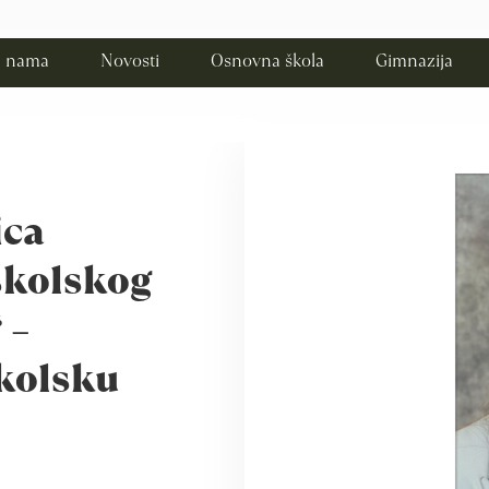
 nama
Novosti
Osnovna škola
Gimnazija
ica
školskog
 –
školsku