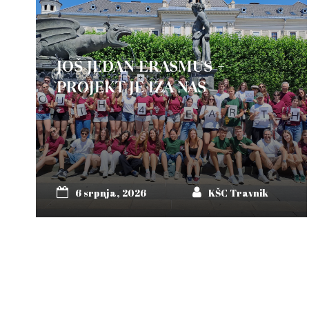
JOŠ JEDAN ERASMUS +
PROJEKT JE IZA NAS
6 srpnja, 2026
KŠC Travnik