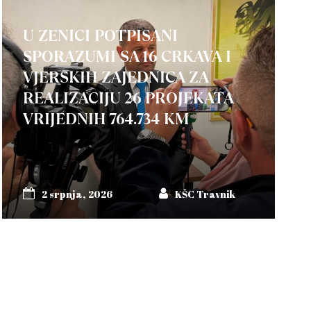
U ZENICI POTPISANI
SPORAZUMI SA 16 CRKAVA I
VJERSKIH ZAJEDNICA ZA
REALIZACIJU 26 PROJEKATA
VRIJEDNIH 764.734 KM
2 srpnja, 2026
KŠC Travnik