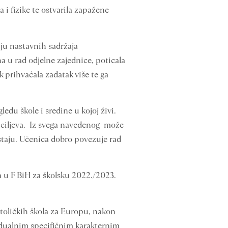
 i fizike te ostvarila zapažene
nju nastavnih sadržaja
a u rad odjelne zajednice, poticala
k prihvaćala zadatak više te ga
edu škole i sredine u kojoj živi.
h ciljeva. Iz svega navedenog može
zostaju. Učenica dobro povezuje rad
 u F BiH za školsku 2022./2023.
atoličkih škola za Europu, nakon
idualnim specifičnim karakternim