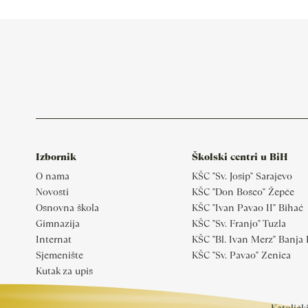
Izbornik
Školski centri u BiH
O nama
KŠC "Sv. Josip" Sarajevo
Novosti
KŠC "Don Bosco" Žepče
Osnovna škola
KŠC "Ivan Pavao II" Bihać
Gimnazija
KŠC "Sv. Franjo" Tuzla
Internat
KŠC "Bl. Ivan Merz" Banja
Sjemenište
KŠC "Sv. Pavao" Zenica
Kutak za upis
Katoličk