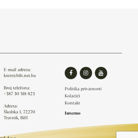
E-mail adresa:
ksctr@bih.net.ba
Broj telefona:
Politika privatnosti
+387 30 518 823
Kolačići
Kontakt
Adresa:
Školska 1, 72270
Interno
Travnik, BiH
al d.o.o.