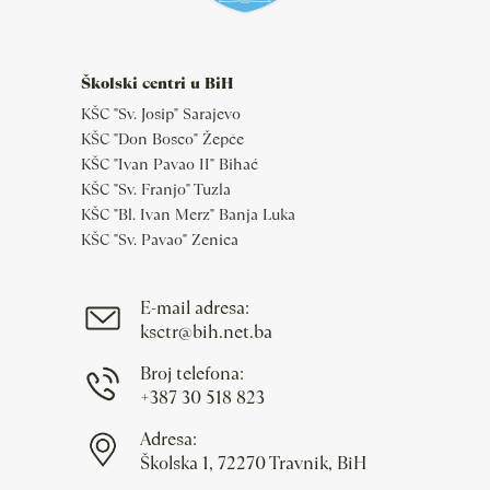
Školski centri u BiH
KŠC "Sv. Josip" Sarajevo
KŠC "Don Bosco" Žepče
KŠC "Ivan Pavao II" Bihać
KŠC "Sv. Franjo" Tuzla
KŠC "Bl. Ivan Merz" Banja Luka
KŠC "Sv. Pavao" Zenica
E-mail adresa:
ksctr@bih.net.ba
Broj telefona:
+387 30 518 823
Adresa:
Školska 1, 72270 Travnik, BiH