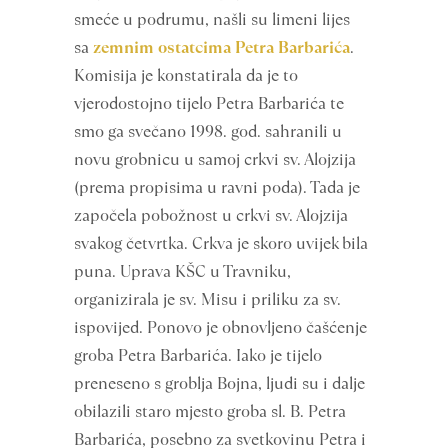
smeće u podrumu, našli su limeni lijes
sa
zemnim ostatcima Petra Barbarića
.
Komisija je konstatirala da je to
vjerodostojno tijelo Petra Barbarića te
smo ga svečano 1998. god. sahranili u
novu grobnicu u samoj crkvi sv. Alojzija
(prema propisima u ravni poda). Tada je
započela pobožnost u crkvi sv. Alojzija
svakog četvrtka. Crkva je skoro uvijek bila
puna. Uprava KŠC u Travniku,
organizirala je sv. Misu i priliku za sv.
ispovijed. Ponovo je obnovljeno čašćenje
groba Petra Barbarića. Iako je tijelo
preneseno s groblja Bojna, ljudi su i dalje
obilazili staro mjesto groba sl. B. Petra
Barbarića, posebno za svetkovinu Petra i