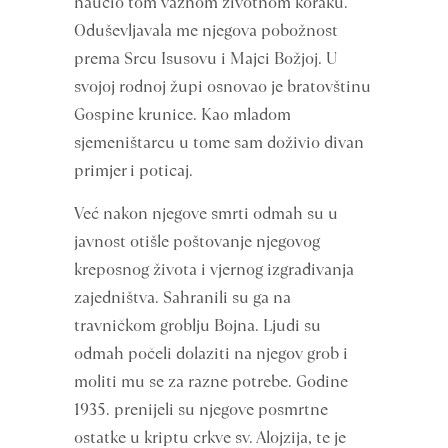
naučio tom važnom životnom koraku.
Oduševljavala me njegova pobožnost
prema Srcu Isusovu i Majci Božjoj. U
svojoj rodnoj župi osnovao je bratovštinu
Gospine krunice. Kao mladom
sjemeništarcu u tome sam doživio divan
primjer i poticaj.
Već nakon njegove smrti odmah su u
javnost otišle poštovanje njegovog
kreposnog života i vjernog izgrađivanja
zajedništva. Sahranili su ga na
travničkom groblju Bojna. Ljudi su
odmah počeli dolaziti na njegov grob i
moliti mu se za razne potrebe. Godine
1935. prenijeli su njegove posmrtne
ostatke u kriptu crkve sv. Alojzija, te je