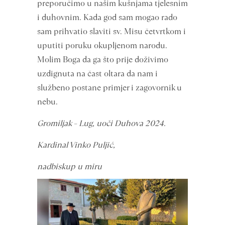
preporučimo u našim kušnjama tjelesnim
i duhovnim. Kada god sam mogao rado
sam prihvatio slaviti sv. Misu četvrtkom i
uputiti poruku okupljenom narodu.
Molim Boga da ga što prije doživimo
uzdignuta na čast oltara da nam i
službeno postane primjer i zagovornik u
nebu.
Gromiljak – Lug, uoči Duhova 2024.
Kardinal Vinko Puljić,
nadbiskup u miru