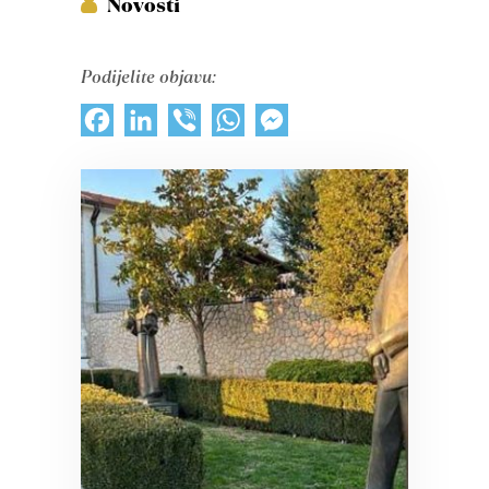
Novosti
Podijelite objavu:
Facebook
LinkedIn
Viber
WhatsApp
Messenger