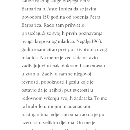
kauze časnog sluge Božjega Petra
Barbarića p. Ante Topića da se javim
povodom 150 godina od rođenja Petra
Barbarića. Rado sam prihvatio
prisjećajući se svojih prvih poznavanja
ovoga kreposnog mladića. Negdje 1963.
godine sam čitao prvi put životopis ovog
mladića. Na mene je već tada ostavio
zadivljujući utisak, dok sam i sam stasao
u zvanju. Zadivio sam se njegovoj
revnosti, pobožnosti i geslu koje je
ostavio da je najbrži put svetosti u
redovnom vršenju svojih zadataka. To me
je hrabrilo u mojim mladenačkim
nastojanjima, gdje sam smatrao da je put
svetosti u velikim djelima. On me je