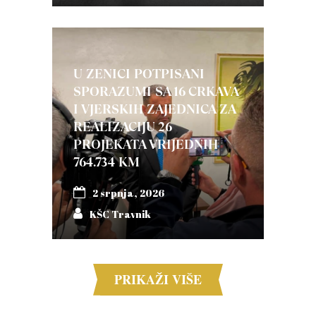
U ZENICI POTPISANI
SPORAZUMI SA 16 CRKAVA
I VJERSKIH ZAJEDNICA ZA
REALIZACIJU 26
PROJEKATA VRIJEDNIH
764.734 KM
2 srpnja, 2026
KŠC Travnik
PRIKAŽI VIŠE