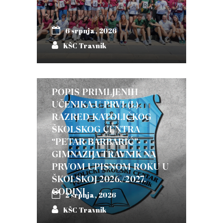
6 srpnja, 2026
KŠC Travnik
POPIS PRIMLJENIH
UČENIKA U PRVI (I.)
RAZRED KATOLIČKOG
ŠKOLSKOG CENTRA
“PETAR BARBARIĆ”-
GIMNAZIJA TRAVNIK NA
PRVOM UPISNOM ROKU U
ŠKOLSKOJ 2026./2027.
GODINI
2 srpnja, 2026
KŠC Travnik