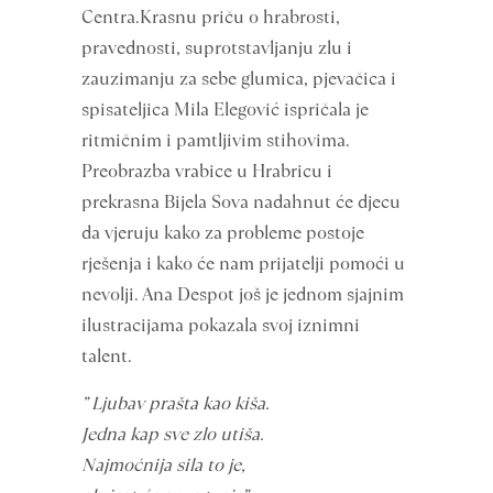
Centra.Krasnu priču o hrabrosti,
pravednosti, suprotstavljanju zlu i
zauzimanju za sebe glumica, pjevačica i
spisateljica Mila Elegović ispričala je
ritmičnim i pamtljivim stihovima.
Preobrazba vrabice u Hrabricu i
prekrasna Bijela Sova nadahnut će djecu
da vjeruju kako za probleme postoje
rješenja i kako će nam prijatelji pomoći u
nevolji. Ana Despot još je jednom sjajnim
ilustracijama pokazala svoj iznimni
talent.
” Ljubav prašta kao kiša.
Jedna kap sve zlo utiša.
Najmoćnija sila to je,