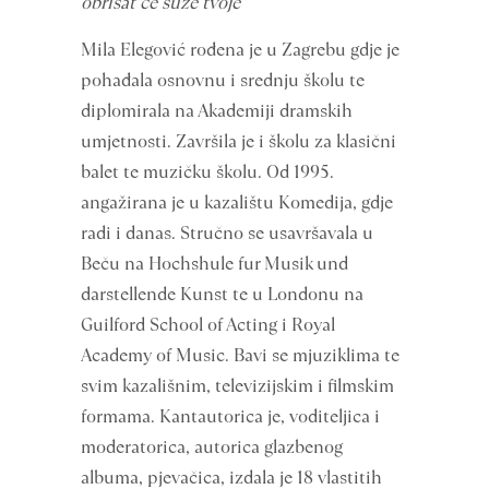
obrisat će suze tvoje”
Mila Elegović rođena je u Zagrebu gdje je
pohađala osnovnu i srednju školu te
diplomirala na Akademiji dramskih
umjetnosti. Završila je i školu za klasični
balet te muzičku školu. Od 1995.
angažirana je u kazalištu Komedija, gdje
radi i danas. Stručno se usavršavala u
Beču na Hochshule fur Musik und
darstellende Kunst te u Londonu na
Guilford School of Acting i Royal
Academy of Music. Bavi se mjuziklima te
svim kazališnim, televizijskim i filmskim
formama. Kantautorica je, voditeljica i
moderatorica, autorica glazbenog
albuma, pjevačica, izdala je 18 vlastitih