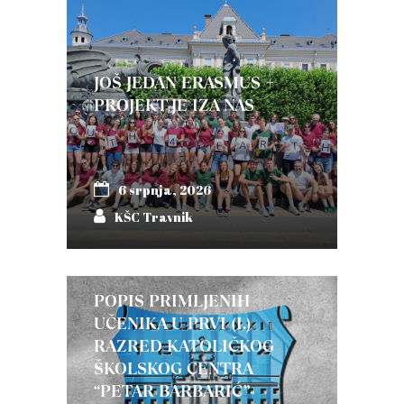
JOŠ JEDAN ERASMUS +
PROJEKT JE IZA NAS
6 srpnja, 2026
KŠC Travnik
POPIS PRIMLJENIH
UČENIKA U PRVI (I.)
RAZRED KATOLIČKOG
ŠKOLSKOG CENTRA
“PETAR BARBARIĆ”-