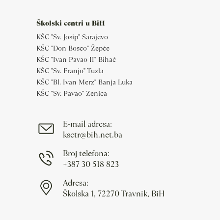
Školski centri u BiH
KŠC "Sv. Josip" Sarajevo
KŠC "Don Bosco" Žepče
KŠC "Ivan Pavao II" Bihać
KŠC "Sv. Franjo" Tuzla
KŠC "Bl. Ivan Merz" Banja Luka
KŠC "Sv. Pavao" Zenica
E-mail adresa:
ksctr@bih.net.ba
Broj telefona:
+387 30 518 823
Adresa:
Školska 1, 72270 Travnik, BiH