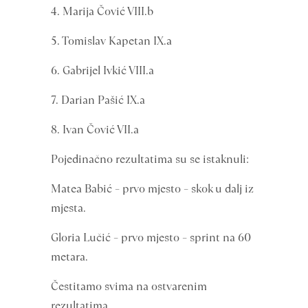
4. Marija Čović VIII.b
5. Tomislav Kapetan IX.a
6. Gabrijel Ivkić VIII.a
7. Darian Pašić IX.a
8. Ivan Čović VII.a
Pojedinačno rezultatima su se istaknuli:
Matea Babić – prvo mjesto – skok u dalj iz
mjesta.
Gloria Lučić – prvo mjesto – sprint na 60
metara.
Čestitamo svima na ostvarenim
rezultatima.