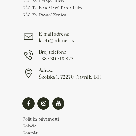
KŠC "Sv. Franjo" Tuzla
KŠC "Bl. Ivan Merz" Banja Luka
KŠC "Sv. Pavao" Zenica
E-mail adresa:
ksctr@bih.net.ba
Broj telefona:
+387 30 518 823
Adresa:
Školska 1, 72270 Travnik, BiH
Politika privatnosti
Kolačići
Kontakt