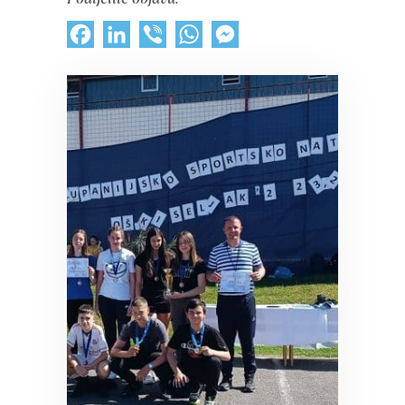
Facebook
LinkedIn
Viber
WhatsApp
Messenger