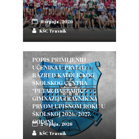
6 srpnja, 2026
KŠC Travnik
POPIS PRIMLJENIH
UČENIKA U PRVI (I.)
RAZRED KATOLIČKOG
ŠKOLSKOG CENTRA
“PETAR BARBARIĆ”-
GIMNAZIJA TRAVNIK NA
PRVOM UPISNOM ROKU U
ŠKOLSKOJ 2026./2027.
GODINI
2 srpnja, 2026
KŠC Travnik