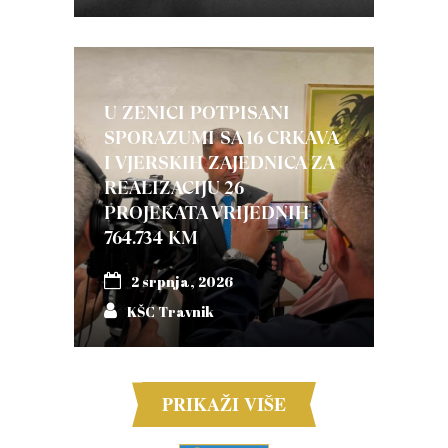
U ZENICI POTPISANI
SPORAZUMI SA 16 CRKAVA
I VJERSKIH ZAJEDNICA ZA
REALIZACIJU 26
PROJEKATA VRIJEDNIH
764.734 KM
2 srpnja, 2026
KŠC Travnik
PRIKAŽI VIŠE