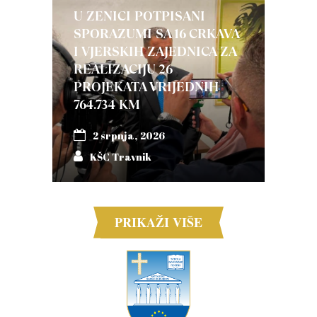
U ZENICI POTPISANI
SPORAZUMI SA 16 CRKAVA
I VJERSKIH ZAJEDNICA ZA
REALIZACIJU 26
PROJEKATA VRIJEDNIH
764.734 KM
2 srpnja, 2026
KŠC Travnik
PRIKAŽI VIŠE