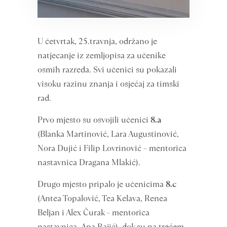
U četvrtak, 25.travnja, održano je
natjecanje iz zemljopisa za učenike
osmih razreda. Svi učenici su pokazali
visoku razinu znanja i osjećaj za timski
rad.
Prvo mjesto su osvojili učenici
8.a
(Blanka Martinović, Lara Augustinović,
Nora Dujić i Filip Lovrinović – mentorica
nastavnica Dragana Mlakić).
Drugo mjesto pripalo je učenicima
8.c
(Antea Topalović, Tea Kelava, Renea
Beljan i Alex Čurak – mentorica
nastavnica Ana Rajić), dok su na trećem