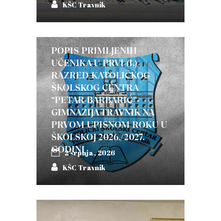
KŠC Travnik
POPIS PRIMLJENIH
UČENIKA U PRVI (I.)
RAZRED KATOLIČKOG
ŠKOLSKOG CENTRA
“PETAR BARBARIĆ”-
GIMNAZIJA TRAVNIK NA
PRVOM UPISNOM ROKU U
ŠKOLSKOJ 2026./2027.
GODINI
2 srpnja, 2026
KŠC Travnik