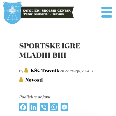
SPORTSKE IGRE
MLADIH BIH
KŠC Travnik
By
on 22 travnja, 2024
/
Novosti
Podijelite objavu:
Facebook
LinkedIn
Viber
WhatsApp
Messenger