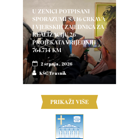
U ZENICI POTPISANI
SPORAZUMI SA 16 CRKAVA
I VJERSKIH ZAJEDNICA ZA
REALIZACIJU 26
PROJEKATA VRIJEDNIH
764.734 KM
2 srpnja, 2026
KŠC Travnik
PRIKAŽI VIŠE