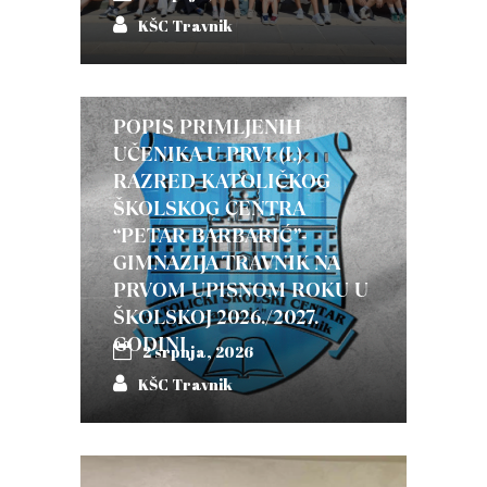
KŠC Travnik
POPIS PRIMLJENIH
UČENIKA U PRVI (I.)
RAZRED KATOLIČKOG
ŠKOLSKOG CENTRA
“PETAR BARBARIĆ”-
GIMNAZIJA TRAVNIK NA
PRVOM UPISNOM ROKU U
ŠKOLSKOJ 2026./2027.
GODINI
2 srpnja, 2026
KŠC Travnik