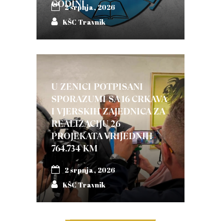
GODINI
2 srpnja, 2026
KŠC Travnik
U ZENICI POTPISANI
SPORAZUMI SA 16 CRKAVA
I VJERSKIH ZAJEDNICA ZA
REALIZACIJU 26
PROJEKATA VRIJEDNIH
764.734 KM
2 srpnja, 2026
KŠC Travnik