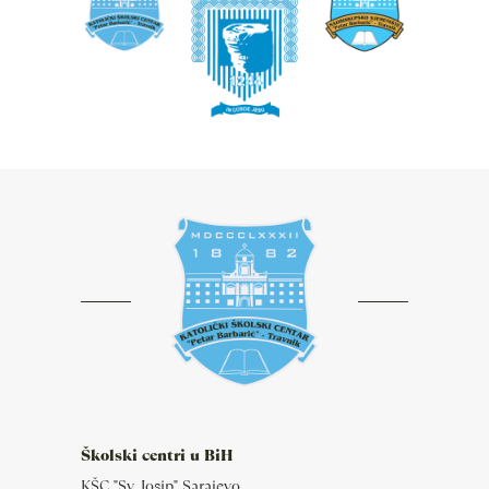
Školski centri u BiH
KŠC "Sv. Josip" Sarajevo