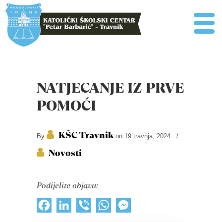
NATJECANJE IZ PRVE
POMOĆI
KŠC Travnik
By
on 19 travnja, 2024
/
Novosti
Podijelite objavu:
Facebook
LinkedIn
Viber
WhatsApp
Messenger