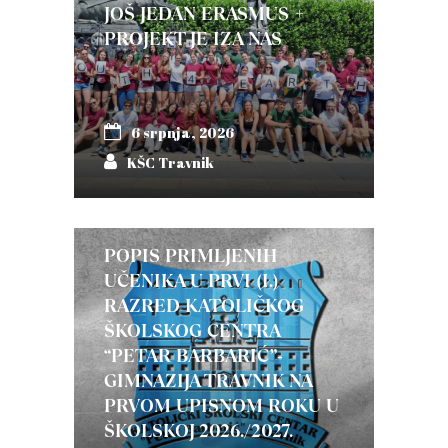
JOŠ JEDAN ERASMUS +
PROJEKT JE IZA NAS
6 srpnja, 2026
KŠC Travnik
POPIS PRIMLJENIH
UČENIKA U PRVI (I.)
RAZRED KATOLIČKOG
ŠKOLSKOG CENTRA
“PETAR BARBARIĆ”-
GIMNAZIJA TRAVNIK NA
PRVOM UPISNOM ROKU U
ŠKOLSKOJ 2026./2027.