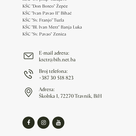
KŠC "Don Bosco" Žepče
KŠC "Ivan Pavao II" Bihać
KŠC "Sv. Franjo" Tuzla
KŠC "Bl. Ivan Merz" Banja Luka
KŠC "Sv. Pavao" Zenica
E-mail adresa:
ksctr@bih.net.ba
Broj telefona:
+387 30 518 823
Adresa:
Školska 1, 72270 Travnik, BiH