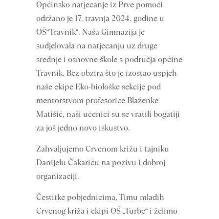
Općinsko natjecanje iz Prve pomoći
održano je 17. travnja 2024. godine u
OŠ“Travnik“. Naša Gimnazija je
sudjelovala na natjecanju uz druge
srednje i osnovne škole s područja općine
Travnik. Bez obzira što je izostao uspjeh
naše ekipe Eko-biološke sekcije pod
mentorstvom profesorice Blaženke
Matišić, naši učenici su se vratili bogatiji
za još jedno novo iskustvo.
Zahvaljujemo Crvenom križu i tajniku
Danijelu Čakariću na pozivu i dobroj
organizaciji.
Čestitke pobjednicima, Timu mladih
Crvenog križa i ekipi OŠ „Turbe“ i želimo