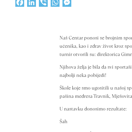
Facebook
LinkedIn
Viber
WhatsApp
Messenger
Naš Centar ponosi se brojnim sport
učenika, kao i zdrav život kroz sp
turnir otvorili su: direktorica Gi
Njihova želja je bila da svi sporta
najbolji neka pobijedi!
Škole koje smo ugositili u našoj s
pašina medresa Travnik, Mješovita 
U nastavku donosimo rezultate:
Šah