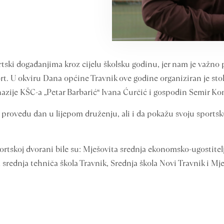
ski događanjima kroz cijelu školsku godinu, jer nam je važno p
ort. U okviru Dana općine Travnik ove godine organiziran je stol
mnazije KŠC-a „Petar Barbarić“ Ivana Ćurčić i gospodin Semir Ko
ši provedu dan u lijepom druženju, ali i da pokažu svoju sportsku
portskoj dvorani bile su: Mješovita srednja ekonomsko-ugostitelj
srednja tehniča škola Travnik, Srednja škola Novi Travnik i Mje