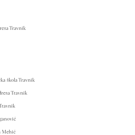
resa Travnik
čka škola Travnik
dresa Travnik
 Travnik
eganović
ja Mehić