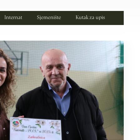
Internat
Sjemenište
Kutak za upis