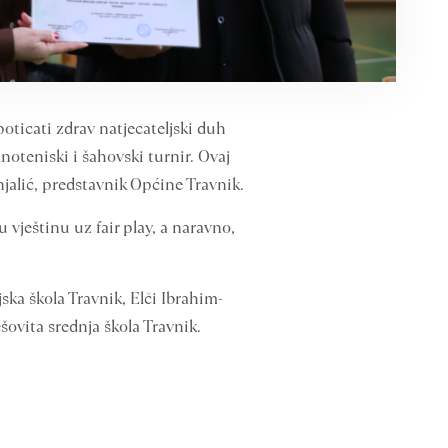
oticati zdrav natjecateljski duh
noteniski i šahovski turnir. Ovaj
njalić, predstavnik Općine Travnik.
 vještinu uz fair play, a naravno,
ska škola Travnik, Elči Ibrahim-
šovita srednja škola Travnik.