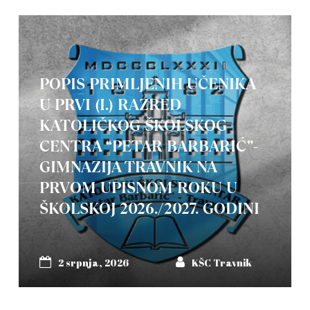
POPIS PRIMLJENIH UČENIKA
U PRVI (I.) RAZRED
KATOLIČKOG ŠKOLSKOG
CENTRA “PETAR BARBARIĆ”-
GIMNAZIJA TRAVNIK NA
PRVOM UPISNOM ROKU U
ŠKOLSKOJ 2026./2027. GODINI
2 srpnja, 2026
KŠC Travnik