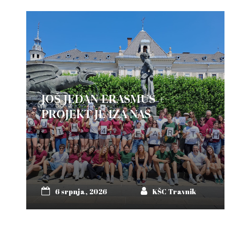
JOŠ JEDAN ERASMUS +
PROJEKT JE IZA NAS
6 srpnja, 2026
KŠC Travnik