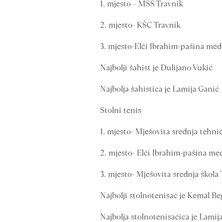
1. mjesto – MSŠ Travnik
2. mjesto- KŠC Travnik
3. mjesto-Elči Ibrahim-pašina med
Najbolji šahist je Đulijano Vukić
Najbolja šahistica je Lamija Ganić
Stolni tenis
1. mjesto- Mješovita srednja tehni
2. mjesto- Elči Ibrahim-pašina me
3. mjesto- Mješovita srednja škola
Najbolji stolnotenisač je Kemal B
Najbolja stolnotenisačica je Lami