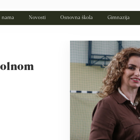
 nama
Novosti
Osnovna škola
Gimnazija
stolnom