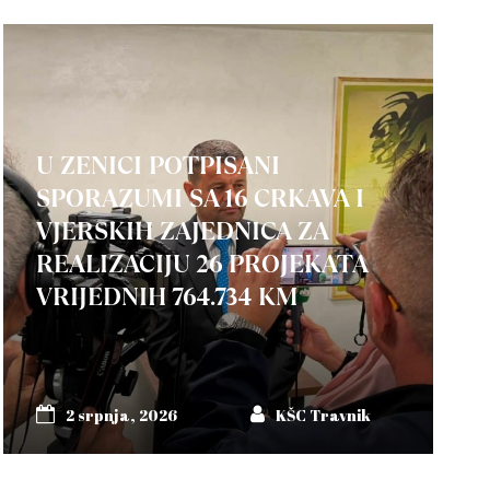
U ZENICI POTPISANI
SPORAZUMI SA 16 CRKAVA I
VJERSKIH ZAJEDNICA ZA
REALIZACIJU 26 PROJEKATA
VRIJEDNIH 764.734 KM
2 srpnja, 2026
KŠC Travnik