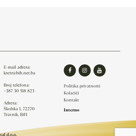
E-mail adresa:
ksctr@bih.net.ba
Broj telefona:
Politika privatnosti
+387 30 518 823
Kolačići
Kontakt
Adresa:
Školska 1, 72270
Interno
Travnik, BiH
al d.o.o.