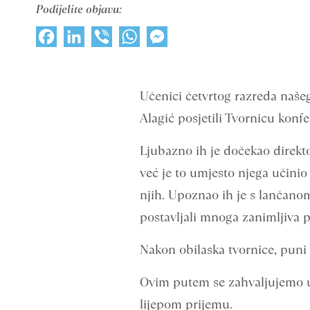
Podijelite objavu:
Facebook
LinkedIn
Viber
WhatsApp
Messenger
Učenici četvrtog razreda našeg
Alagić posjetili Tvornicu konfe
Ljubazno ih je dočekao direkt
već je to umjesto njega učinio
njih. Upoznao ih je s lančanom
postavljali mnoga zanimljiva pi
Nakon obilaska tvornice, puni 
Ovim putem se zahvaljujemo up
lijepom prijemu.