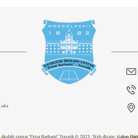
 Luka
i školski centar "Petar Barbarić" Travnik © 2023 | Web dizajn:
Galop Digit