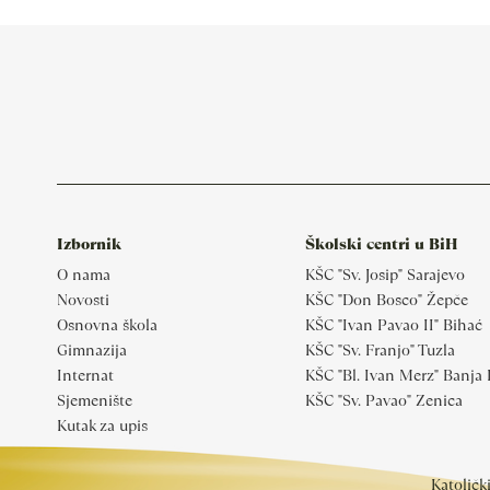
Izbornik
Školski centri u BiH
O nama
KŠC "Sv. Josip" Sarajevo
Novosti
KŠC "Don Bosco" Žepče
Osnovna škola
KŠC "Ivan Pavao II" Bihać
Gimnazija
KŠC "Sv. Franjo" Tuzla
Internat
KŠC "Bl. Ivan Merz" Banja
Sjemenište
KŠC "Sv. Pavao" Zenica
Kutak za upis
Katoličk