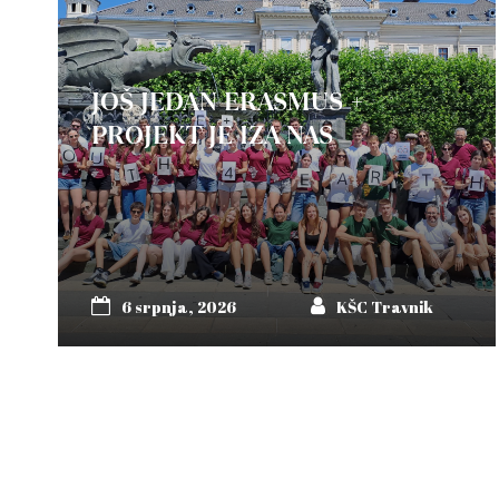
JOŠ JEDAN ERASMUS +
PROJEKT JE IZA NAS
6 srpnja, 2026
KŠC Travnik