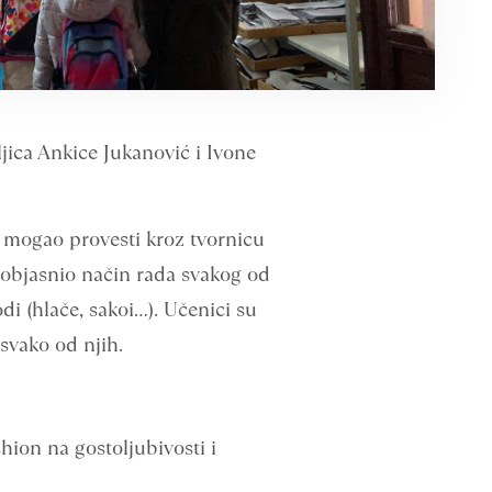
ljica Ankice Jukanović i Ivone
o mogao provesti kroz tvornicu
i objasnio način rada svakog od
i (hlače, sakoi…). Učenici su
 svako od njih.
ion na gostoljubivosti i