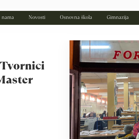
 nama
Novosti
Osnovna škola
Gimnazija
 Tvornici
 Master