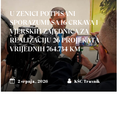
U ZENICI POTPISANI
SPORAZUMI SA 16 CRKAVA I
VJERSKIH ZAJEDNICA ZA
REALIZACIJU 26 PROJEKATA
VRIJEDNIH 764.734 KM
2 srpnja, 2026
KŠC Travnik