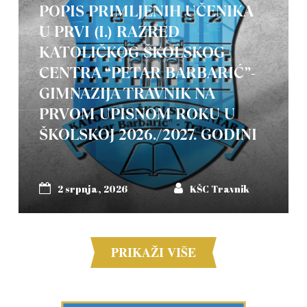
POPIS PRIMLJENIH UČENIKA
U PRVI (I.) RAZRED
KATOLIČKOG ŠKOLSKOG
CENTRA “PETAR BARBARIĆ”-
GIMNAZIJA TRAVNIK NA
PRVOM UPISNOM ROKU U
ŠKOLSKOJ 2026./2027. GODINI
2 srpnja, 2026
KŠC Travnik
PRIKAŽI VIŠE