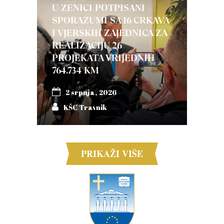
U ZENICI POTPISANI
SPORAZUMI SA 16 CRKAVA
I VJERSKIH ZAJEDNICA ZA
REALIZACIJU 26
PROJEKATA VRIJEDNIH
764.734 KM
2 srpnja, 2026
KŠC Travnik
PRIKAŽI VIŠE