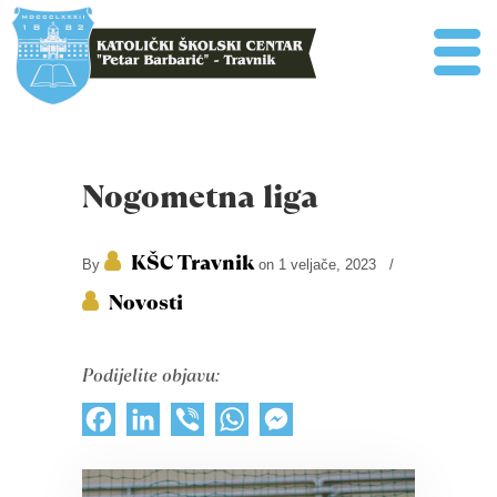
Nogometna liga
KŠC Travnik
By
on 1 veljače, 2023
/
Novosti
Podijelite objavu:
Facebook
LinkedIn
Viber
WhatsApp
Messenger