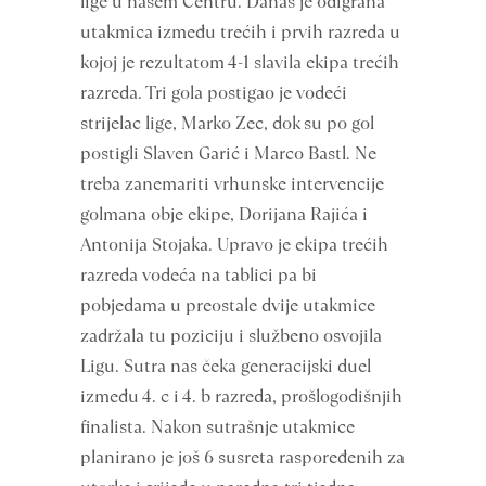
lige u našem Centru. Danas je odigrana
utakmica između trećih i prvih razreda u
kojoj je rezultatom 4-1 slavila ekipa trećih
razreda. Tri gola postigao je vodeći
strijelac lige, Marko Zec, dok su po gol
postigli Slaven Garić i Marco Bastl. Ne
treba zanemariti vrhunske intervencije
golmana obje ekipe, Dorijana Rajića i
Antonija Stojaka. Upravo je ekipa trećih
razreda vodeća na tablici pa bi
pobjedama u preostale dvije utakmice
zadržala tu poziciju i službeno osvojila
Ligu. Sutra nas čeka generacijski duel
između 4. c i 4. b razreda, prošlogodišnjih
finalista. Nakon sutrašnje utakmice
planirano je još 6 susreta raspoređenih za