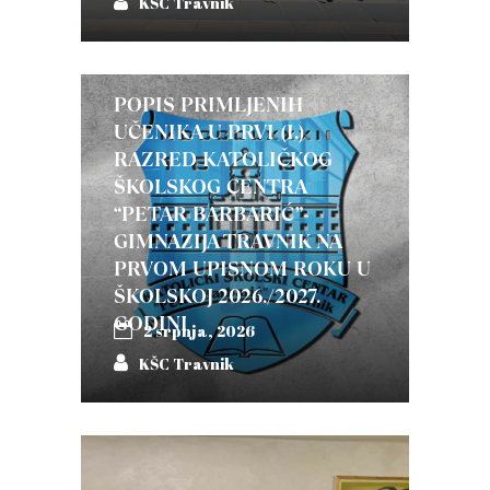
KŠC Travnik
POPIS PRIMLJENIH
UČENIKA U PRVI (I.)
RAZRED KATOLIČKOG
ŠKOLSKOG CENTRA
“PETAR BARBARIĆ”-
GIMNAZIJA TRAVNIK NA
PRVOM UPISNOM ROKU U
ŠKOLSKOJ 2026./2027.
GODINI
2 srpnja, 2026
KŠC Travnik