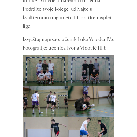
utorke i srijede u naredna tri tjedna.
Podržite svoje kolege, uživajte u
kvalitetnom nogometu i ispratite rasplet
lige.
Izvještaj napisao: učenik Luka Voloder IV.c
Fotografije: učenica Ivona Vidović III.b