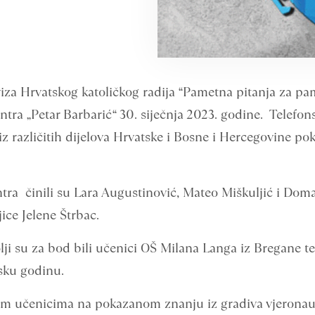
za Hrvatskog katoličkog radija “Pametna pitanja za pam
tra „Petar Barbarić“ 30. siječnja 2023. godine. Telefons
z različitih dijelova Hrvatske i Bosne i Hercegovine pok
tra činili su Lara Augustinović, Mateo Miškuljić i Dom
jice Jelene Štrbac.
 su za bod bili učenici OŠ Milana Langa iz Bregane te 
lsku godinu.
m učenicima na pokazanom znanju iz gradiva vjeronauka