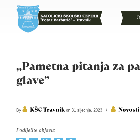
O
,,Pametna pitanja za p
glave”
KŠC Travnik
Novosti
By
on 31 siječnja, 2023
/
Podijelite objavu: