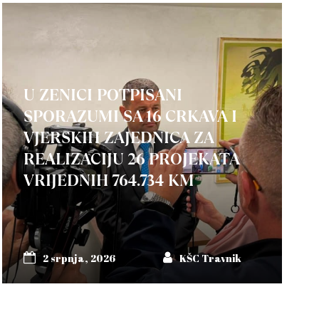
U ZENICI POTPISANI
SPORAZUMI SA 16 CRKAVA I
VJERSKIH ZAJEDNICA ZA
REALIZACIJU 26 PROJEKATA
VRIJEDNIH 764.734 KM
2 srpnja, 2026
KŠC Travnik