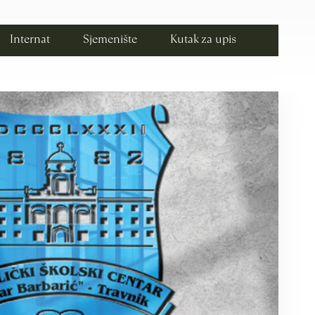
Internat
Sjemenište
Kutak za upis