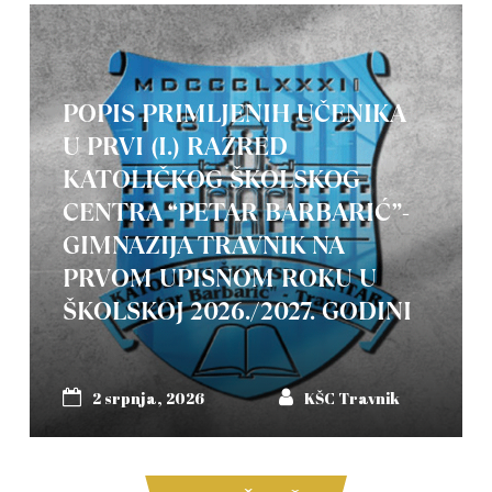
POPIS PRIMLJENIH UČENIKA
U PRVI (I.) RAZRED
KATOLIČKOG ŠKOLSKOG
CENTRA “PETAR BARBARIĆ”-
GIMNAZIJA TRAVNIK NA
PRVOM UPISNOM ROKU U
ŠKOLSKOJ 2026./2027. GODINI
2 srpnja, 2026
KŠC Travnik