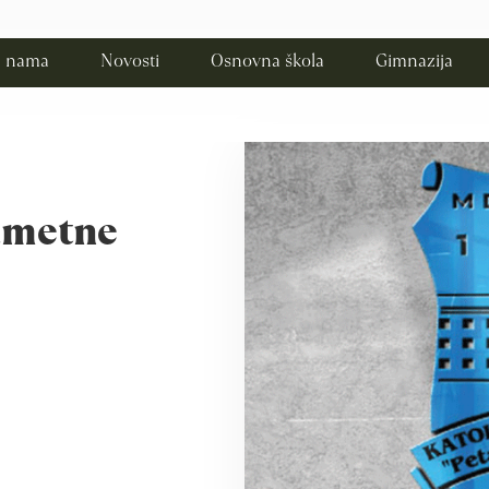
 nama
Novosti
Osnovna škola
Gimnazija
ametne