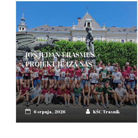
JOŠ JEDAN ERASMUS +
PROJEKT JE IZA NAS
6 srpnja, 2026
KŠC Travnik