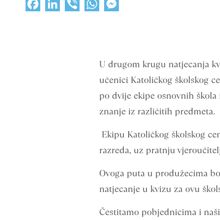
Facebook
LinkedIn
Viber
WhatsApp
Messenger
U drugom krugu natjecanja kvi
učenici Katoličkog školskog cen
po dvije ekipe osnovnih škola i
znanje iz različitih predmeta.
Ekipu Katoličkog školskog cen
razreda, uz pratnju vjeroučitel
Ovoga puta u produžecima bolji
natjecanje u kvizu za ovu ško
Čestitamo pobjednicima i naši