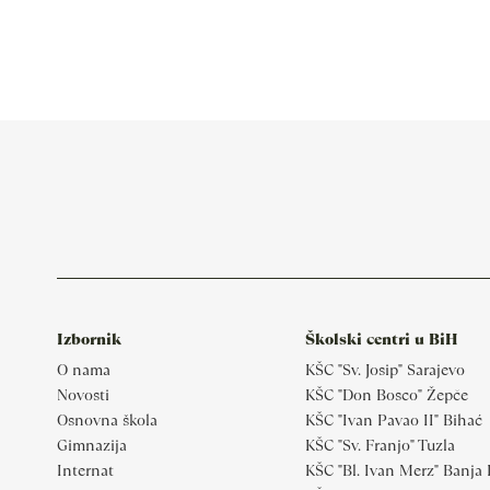
Izbornik
Školski centri u BiH
O nama
KŠC "Sv. Josip" Sarajevo
Novosti
KŠC "Don Bosco" Žepče
Osnovna škola
KŠC "Ivan Pavao II" Bihać
Gimnazija
KŠC "Sv. Franjo" Tuzla
Internat
KŠC "Bl. Ivan Merz" Banja