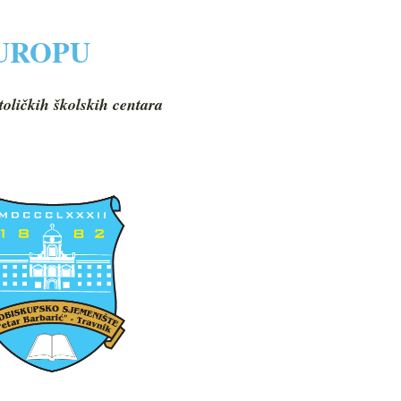
EUROPU
toličkih školskih centara