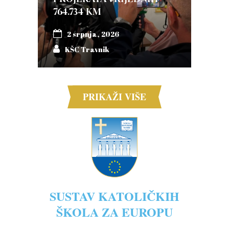
764.734 KM
2 srpnja, 2026
KŠC Travnik
PRIKAŽI VIŠE
SUSTAV KATOLIČKIH
ŠKOLA ZA EUROPU