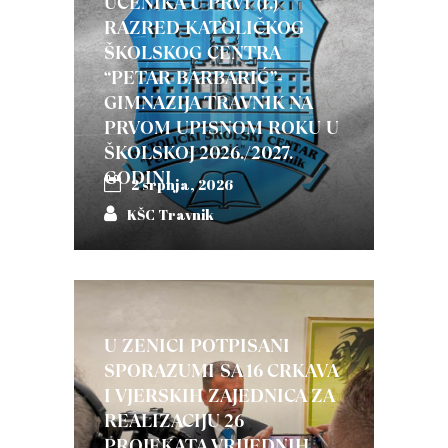
UČENIKA U PRVI (I.)
RAZRED KATOLIČKOG
ŠKOLSKOG CENTRA
“PETAR BARBARIĆ”-
GIMNAZIJA TRAVNIK NA
PRVOM UPISNOM ROKU U
ŠKOLSKOJ 2026./2027.
GODINI
2 srpnja, 2026
KŠC Travnik
U ZENICI POTPISANI
SPORAZUMI SA 16 CRKAVA
I VJERSKIH ZAJEDNICA ZA
REALIZACIJU 26
PROJEKATA VRIJEDNIH