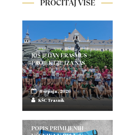
PROČITAJ VIŠE
JOŠ JEDAN ERASMUS +
PROJEKT JE IZA NAS
6 srpnja, 2026
KŠC Travnik
POPIS PRIMLJENIH