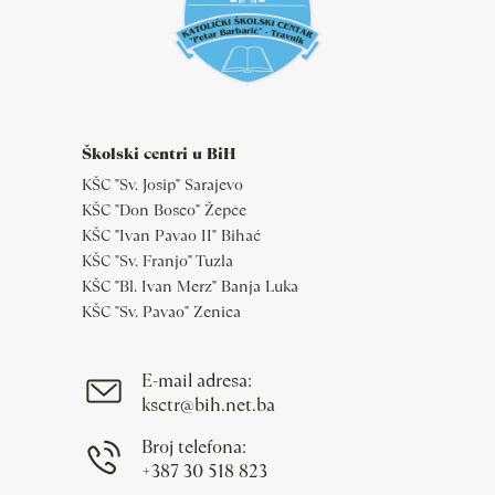
Školski centri u BiH
KŠC "Sv. Josip" Sarajevo
KŠC "Don Bosco" Žepče
KŠC "Ivan Pavao II" Bihać
KŠC "Sv. Franjo" Tuzla
KŠC "Bl. Ivan Merz" Banja Luka
KŠC "Sv. Pavao" Zenica
E-mail adresa:
ksctr@bih.net.ba
Broj telefona:
+387 30 518 823