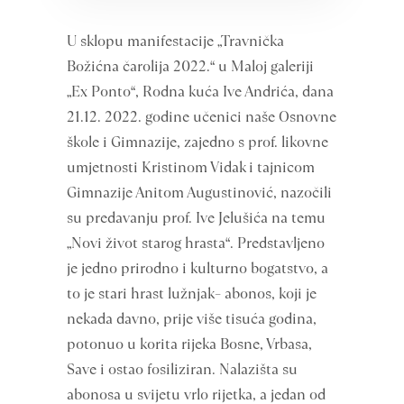
U sklopu manifestacije „Travnička
Božićna čarolija 2022.“ u Maloj galeriji
„Ex Ponto“, Rodna kuća Ive Andrića, dana
21.12. 2022. godine učenici naše Osnovne
škole i Gimnazije, zajedno s prof. likovne
umjetnosti Kristinom Vidak i tajnicom
Gimnazije Anitom Augustinović, nazočili
su predavanju prof. Ive Jelušića na temu
„Novi život starog hrasta“. Predstavljeno
je jedno prirodno i kulturno bogatstvo, a
to je stari hrast lužnjak– abonos, koji je
nekada davno, prije više tisuća godina,
potonuo u korita rijeka Bosne, Vrbasa,
Save i ostao fosiliziran. Nalazišta su
abonosa u svijetu vrlo rijetka, a jedan od