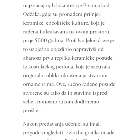
najznačajnijih lokaliteta je Pivnica kod
Odžaka, gdje su pronađeni primjeri
keramike, eneolitičke kulture, koja je
rađena i ukrašavana na ovom prostoru
prije 5000 godina. Prof. Ivo Jelušić sve je
to uspješno objedinio napravivši od
abanosa prvu repliku keramičke posude
iz kostolačkog perioda, koja je sačuvala
originalni oblik i ukrašena je stvarnim
ornamentima. Ove, ručno rađene posude
stvorene su tako da ih stavimo ispred
sebe i ponosno rukom dodirnemo
prošlost.
Nakon predavanja učenici su imali
prigodu pogledati i izložbu grafika mlade