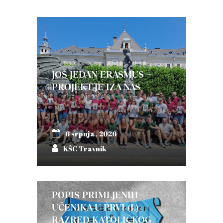
JOŠ JEDAN ERASMUS +
PROJEKT JE IZA NAS
6 srpnja, 2026
KŠC Travnik
POPIS PRIMLJENIH
UČENIKA U PRVI (I.)
RAZRED KATOLIČKOG