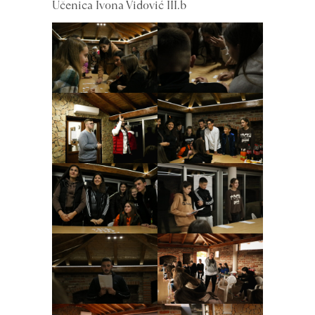
Učenica Ivona Vidović III.b