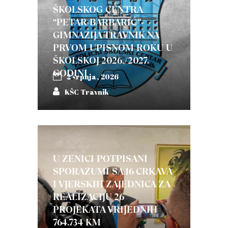
ŠKOLSKOG CENTRA
“PETAR BARBARIĆ”-
GIMNAZIJA TRAVNIK NA
PRVOM UPISNOM ROKU U
ŠKOLSKOJ 2026./2027.
GODINI
2 srpnja, 2026
KŠC Travnik
U ZENICI POTPISANI
SPORAZUMI SA 16 CRKAVA
I VJERSKIH ZAJEDNICA ZA
REALIZACIJU 26
PROJEKATA VRIJEDNIH
764.734 KM