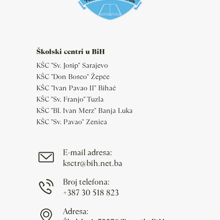
Školski centri u BiH
KŠC "Sv. Josip" Sarajevo
KŠC "Don Bosco" Žepče
KŠC "Ivan Pavao II" Bihać
KŠC "Sv. Franjo" Tuzla
KŠC "Bl. Ivan Merz" Banja Luka
KŠC "Sv. Pavao" Zenica
E-mail adresa:
ksctr@bih.net.ba
Broj telefona:
+387 30 518 823
Adresa: