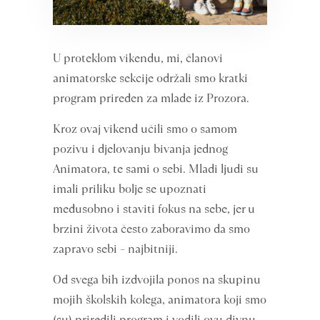
U proteklom vikendu, mi, članovi
animatorske sekcije održali smo kratki
program priređen za mlade iz Prozora.
Kroz ovaj vikend učili smo o samom
pozivu i djelovanju bivanja jednog
Animatora, te sami o sebi. Mladi ljudi su
imali priliku bolje se upoznati
međusobno i staviti fokus na sebe, jer u
brzini života često zaboravimo da smo
zapravo sebi – najbitniji.
Od svega bih izdvojila ponos na skupinu
mojih školskih kolega, animatora koji smo
(su) priredili program i vodili ovu divnu