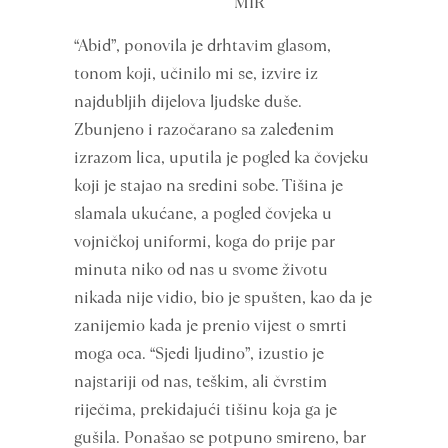
MIR
“Abid”, ponovila je drhtavim glasom,
tonom koji, učinilo mi se, izvire iz
najdubljih dijelova ljudske duše.
Zbunjeno i razočarano sa zaleđenim
izrazom lica, uputila je pogled ka čovjeku
koji je stajao na sredini sobe. Tišina je
slamala ukućane, a pogled čovjeka u
vojničkoj uniformi, koga do prije par
minuta niko od nas u svome životu
nikada nije vidio, bio je spušten, kao da je
zanijemio kada je prenio vijest o smrti
moga oca. “Sjedi ljudino”, izustio je
najstariji od nas, teškim, ali čvrstim
riječima, prekidajući tišinu koja ga je
gušila. Ponašao se potpuno smireno, bar