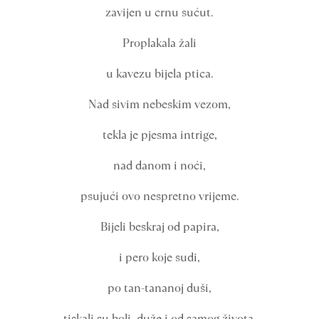
zavijen u crnu sućut.
Proplakala žali
u kavezu bijela ptica.
Nad sivim nebeskim vezom,
tekla je pjesma intrige,
nad danom i noći,
psujući ovo nespretno vrijeme.
Bijeli beskraj od papira,
i pero koje sudi,
po tan-tananoj duši,
tiskali su boli, duže i od samog života.