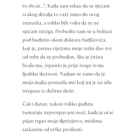
to shvat…”. Kada sam rekao da se sjećam
svakog detalja to važi samo do ovog
trenutka, a toliko bih volio da se ne
sjećam ničega. Probudio sam se u bolnici
pod budnim okom doktora Sadikovića,
koji je, prema riječima moje tetke dao sve
od sebe da se probudim. Ako je istina
hvala mu, ispunio je prije svega svoju
ljudsku dužnost. Nadam se samo da je
moja majka pronašla mir koji joj je na silu
istrgnut iz dubine duše.
Čak i danas, nakon toliko godina
tumaraju neprospavane noći, kada je otac
pijan trgao moje djetinjstvo, mislima
satkanim od teške prošlosti.