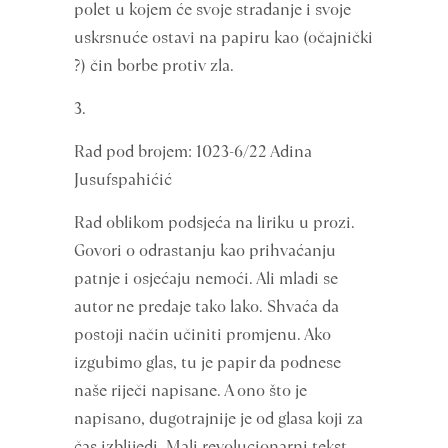
polet u kojem će svoje stradanje i svoje
uskrsnuće ostavi na papiru kao (očajnički
?) čin borbe protiv zla.
3.
Rad pod brojem: 1023-6/22 Adina
Jusufspahićić
Rad oblikom podsjeća na liriku u prozi.
Govori o odrastanju kao prihvaćanju
patnje i osjećaju nemoći. Ali mladi se
autor ne predaje tako lako. Shvaća da
postoji način učiniti promjenu. Ako
izgubimo glas, tu je papir da podnese
naše riječi napisane. A ono što je
napisano, dugotrajnije je od glasa koji za
čas izblijedi. Mali revolucionarni tekst,