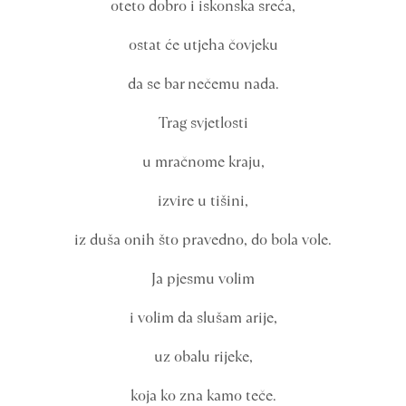
oteto dobro i iskonska sreća,
ostat će utjeha čovjeku
da se bar nečemu nada.
Trag svjetlosti
u mračnome kraju,
izvire u tišini,
iz duša onih što pravedno, do bola vole.
Ja pjesmu volim
i volim da slušam arije,
uz obalu rijeke,
koja ko zna kamo teče.