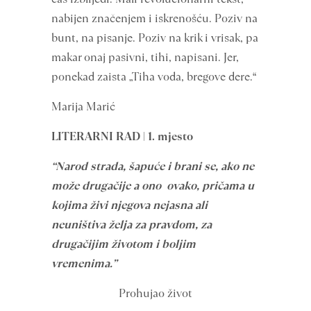
nabijen značenjem i iskrenošću. Poziv na
bunt, na pisanje. Poziv na krik i vrisak, pa
makar onaj pasivni, tihi, napisani. Jer,
ponekad zaista „Tiha voda, bregove dere.“
Marija Marić
LITERARNI RAD | 1. mjesto
“Narod strada, šapuće i brani se, ako ne
može drugačije a ono ovako, pričama u
kojima živi njegova nejasna ali
neuništiva želja za pravdom, za
drugačijim životom i boljim
vremenima.”
Prohujao život