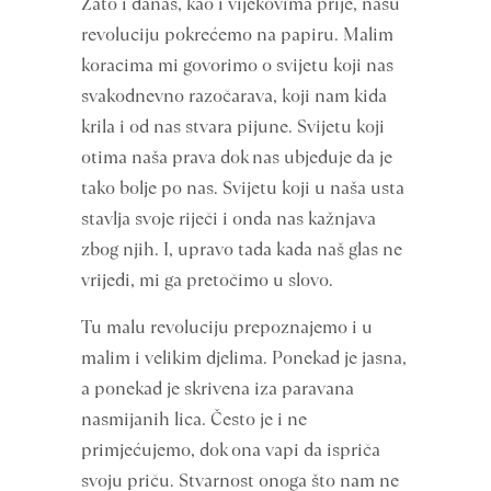
Zato i danas, kao i vijekovima prije, našu
revoluciju pokrećemo na papiru. Malim
koracima mi govorimo o svijetu koji nas
svakodnevno razočarava, koji nam kida
krila i od nas stvara pijune. Svijetu koji
otima naša prava dok nas ubjeđuje da je
tako bolje po nas. Svijetu koji u naša usta
stavlja svoje riječi i onda nas kažnjava
zbog njih. I, upravo tada kada naš glas ne
vrijedi, mi ga pretočimo u slovo.
Tu malu revoluciju prepoznajemo i u
malim i velikim djelima. Ponekad je jasna,
a ponekad je skrivena iza paravana
nasmijanih lica. Često je i ne
primjećujemo, dok ona vapi da ispriča
svoju priču. Stvarnost onoga što nam ne