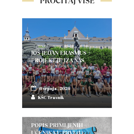
PROČITAJ VIŠE
JOŠ JEDAN ERASMUS +
PROJEKT JE IZA NAS
6 srpnja, 2026
KŠC Travnik
POPIS PRIMLJENIH
UČENIKA U PRVI (I.)