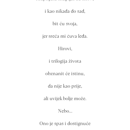
i kao nikada do sad,
bit ću svoja,
jer sreća mi čuva leđa.
Hirovi,
i trilogija života
obznanit će istinu,
da nije kao prije,
ali uvijek bolje može.
Nebo…
Ono je spas i dostignuće