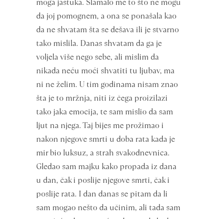
moga jastuka. Slamalo me to što ne mogu
da joj pomognem, a ona se ponašala kao
da ne shvatam šta se dešava ili je stvarno
tako mislila. Danas shvatam da ga je
voljela više nego sebe, ali mislim da
nikada neću moći shvatiti tu ljubav, ma
ni ne želim. U tim godinama nisam znao
šta je to mržnja, niti iz čega proizilazi
tako jaka emocija, te sam mislio da sam
ljut na njega. Taj bijes me prožimao i
nakon njegove smrti u doba rata kada je
mir bio luksuz, a strah svakodnevnica.
Gledao sam majku kako propada iz dana
u dan, čak i poslije njegove smrti, čak i
poslije rata. I dan danas se pitam da li
sam mogao nešto da učinim, ali tada sam