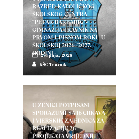
RAZRED KATOLIČKOG
ŠKOLSKOG CENTRA
“PETAR BARBARIĆ”-
GIMNAZIJA TRAVNIK NA
PRVOM UPISNOM ROKU U
ŠKOLSKOJ 2026./2027.
GODINI
2 srpnja, 2026
KŠC Travnik
U ZENICI POTPISANI
SPORAZUMI SA 16 CRKAVA
I VJERSKIH ZAJEDNICA ZA
REALIZACIJU 26
PROJEKATA VRIJEDNIH