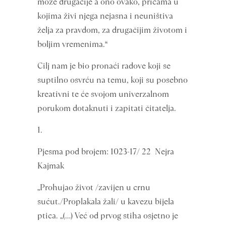
može drugačije a ono ovako, pričama u
kojima živi njega nejasna i neuništiva
želja za pravdom, za drugačijim životom i
boljim vremenima.“
Cilj nam je bio pronaći radove koji se
suptilno osvrću na temu, koji su posebno
kreativni te će svojom univerzalnom
porukom dotaknuti i zapitati čitatelja.
1.
Pjesma pod brojem: 1023-17/ 22 Nejra
Kajmak
„Prohujao život /zavijen u crnu
sućut./Proplakala žali/ u kavezu bijela
ptica. „(…) Već od prvog stiha osjetno je