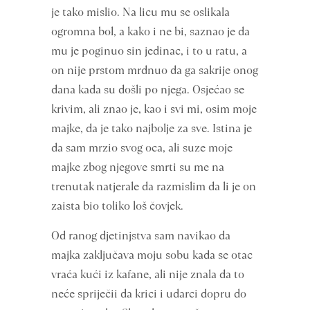
je tako mislio. Na licu mu se oslikala
ogromna bol, a kako i ne bi, saznao je da
mu je poginuo sin jedinac, i to u ratu, a
on nije prstom mrdnuo da ga sakrije onog
dana kada su došli po njega. Osjećao se
krivim, ali znao je, kao i svi mi, osim moje
majke, da je tako najbolje za sve. Istina je
da sam mrzio svog oca, ali suze moje
majke zbog njegove smrti su me na
trenutak natjerale da razmislim da li je on
zaista bio toliko loš čovjek.
Od ranog djetinjstva sam navikao da
majka zaključava moju sobu kada se otac
vraća kući iz kafane, ali nije znala da to
neće spriječii da krici i udarci dopru do