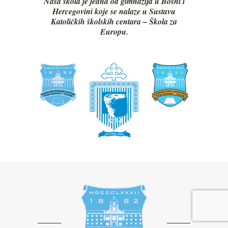
Naša škola je jedna od gimnazija u Bosni i
Hercegovini koje se nalaze u Sustavu
Katoličkih školskih centara – Škola za
Europu.