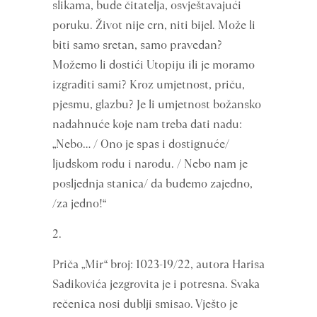
slikama, bude čitatelja, osvještavajući
poruku. Život nije crn, niti bijel. Može li
biti samo sretan, samo pravedan?
Možemo li dostići Utopiju ili je moramo
izgraditi sami? Kroz umjetnost, priču,
pjesmu, glazbu? Je li umjetnost božansko
nadahnuće koje nam treba dati nadu:
„Nebo… / Ono je spas i dostignuće/
ljudskom rodu i narodu. / Nebo nam je
posljednja stanica/ da budemo zajedno,
/za jedno!“
2.
Priča „Mir“ broj: 1023-19/22, autora Harisa
Sadikovića jezgrovita je i potresna. Svaka
rečenica nosi dublji smisao. Vješto je