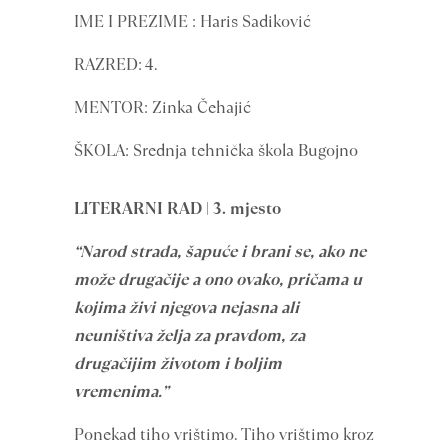
IME I PREZIME : Haris Sadiković
RAZRED: 4.
MENTOR: Zinka Čehajić
ŠKOLA: Srednja tehnička škola Bugojno
LITERARNI RAD | 3. mjesto
“Narod strada, šapuće i brani se, ako ne
može drugačije a ono ovako, pričama u
kojima živi njegova nejasna ali
neuništiva želja za pravdom, za
drugačijim životom i boljim
vremenima.”
Ponekad tiho vrištimo. Tiho vrištimo kroz