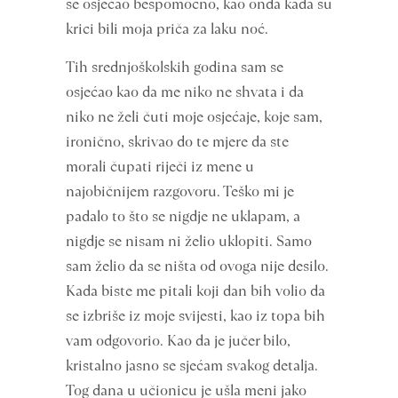
se osjećao bespomoćno, kao onda kada su
krici bili moja priča za laku noć.
Tih srednjoškolskih godina sam se
osjećao kao da me niko ne shvata i da
niko ne želi čuti moje osjećaje, koje sam,
ironično, skrivao do te mjere da ste
morali čupati riječi iz mene u
najobičnijem razgovoru. Teško mi je
padalo to što se nigdje ne uklapam, a
nigdje se nisam ni želio uklopiti. Samo
sam želio da se ništa od ovoga nije desilo.
Kada biste me pitali koji dan bih volio da
se izbriše iz moje svijesti, kao iz topa bih
vam odgovorio. Kao da je jučer bilo,
kristalno jasno se sjećam svakog detalja.
Tog dana u učionicu je ušla meni jako