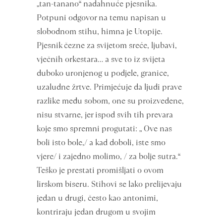
„tan-tanano“ nadahnuće pjesnika.
Potpuni odgovor na temu napisan u
slobodnom stihu, himna je Utopije.
Pjesnik čezne za svijetom sreće, ljubavi,
vječnih orkestara… a sve to iz svijeta
duboko uronjenog u podjele, granice,
uzaludne žrtve. Primjećuje da ljudi prave
razlike među sobom, one su proizvedene,
nisu stvarne, jer ispod svih tih prevara
koje smo spremni progutati: „ Ove nas
boli isto bole,/ a kad doboli, iste smo
vjere/ i zajedno molimo, / za bolje sutra.“
Teško je prestati promišljati o ovom
lirskom biseru. Stihovi se lako prelijevaju
jedan u drugi, često kao antonimi,
kontriraju jedan drugom u svojim