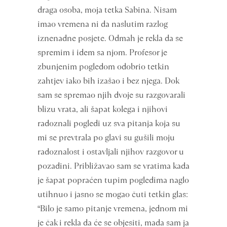
draga osoba, moja tetka Sabina. Nisam
imao vremena ni da naslutim razlog
iznenadne posjete. Odmah je rekla da se
spremim i idem sa njom. Profesor je
zbunjenim pogledom odobrio tetkin
zahtjev iako bih izašao i bez njega. Dok
sam se spremao njih dvoje su razgovarali
blizu vrata, ali šapat kolega i njihovi
radoznali pogledi uz sva pitanja koja su
mi se prevtrala po glavi su gušili moju
radoznalost i ostavljali njihov razgovor u
pozadini. Približavao sam se vratima kada
je šapat popraćen tupim pogledima naglo
utihnuo i jasno se mogao čuti tetkin glas:
“Bilo je samo pitanje vremena, jednom mi
je čak i rekla da će se objesiti, mada sam ja