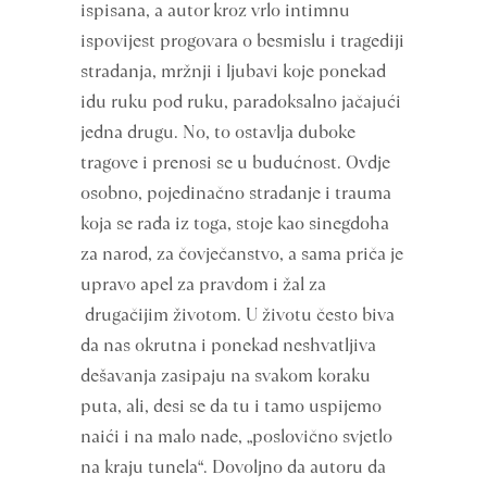
ispisana, a autor kroz vrlo intimnu
ispovijest progovara o besmislu i tragediji
stradanja, mržnji i ljubavi koje ponekad
idu ruku pod ruku, paradoksalno jačajući
jedna drugu. No, to ostavlja duboke
tragove i prenosi se u budućnost. Ovdje
osobno, pojedinačno stradanje i trauma
koja se rađa iz toga, stoje kao sinegdoha
za narod, za čovječanstvo, a sama priča je
upravo apel za pravdom i žal za
drugačijim životom. U životu često biva
da nas okrutna i ponekad neshvatljiva
dešavanja zasipaju na svakom koraku
puta, ali, desi se da tu i tamo uspijemo
naići i na malo nade, „poslovično svjetlo
na kraju tunela“. Dovoljno da autoru da