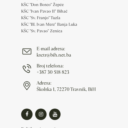
KŠC "Don Bosco" Žepče
KŠC "Ivan Pavao II" Bihać
KŠC "Sv. Franjo" Tuzla
KŠC "Bl. Ivan Merz" Banja Luka
KŠC "Sv. Pavao" Zenica
E-mail adresa:
ksctr@bih.net.ba
Broj telefona:
+387 30 518 823
Adresa:
Školska 1, 72270 Travnik, BiH