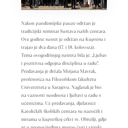
Nakon pandemijske pauze održan je
tradicijski seminar Sustava naših centara.
Ove godine susret je održan na Kupresu i
trajao je dva dana (17. i 18. kolovoza).
Tema ovogodišnjeg susreta bila je: „Ljubav
i pozitivna odgojna disciplina u radu”.
Predavanja je držala Mirjana Mavrak,
profesorica na Filozofskom fakultetu
Univerziteta u Sarajevu. Naglasak je bio
na vaznosti suodnosa i ljubavi u radu s
učenicima. Uz predavanja, djelatnici
Katoličkih školskih centara su nazočili i
misama u kupreškoj crkvi sv. Obitelji, gdje
se u propovijedima mogao čuti i vjerski,