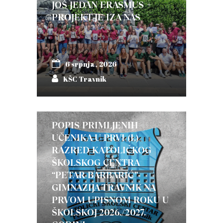
JOŠ JEDAN ERASMUS +
PROJEKT JE IZA NAS
6 srpnja, 2026
KŠC Travnik
POPIS PRIMLJENIH
UČENIKA U PRVI (I.)
RAZRED KATOLIČKOG
ŠKOLSKOG CENTRA
“PETAR BARBARIĆ”-
GIMNAZIJA TRAVNIK NA
PRVOM UPISNOM ROKU U
ŠKOLSKOJ 2026./2027.