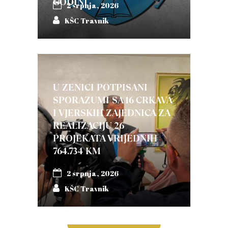
GODINI
2 srpnja, 2026
KŠC Travnik
U ZENICI POTPISANI
SPORAZUMI SA 16 CRKAVA
I VJERSKIH ZAJEDNICA ZA
REALIZACIJU 26
PROJEKATA VRIJEDNIH
764.734 KM
2 srpnja, 2026
KŠC Travnik