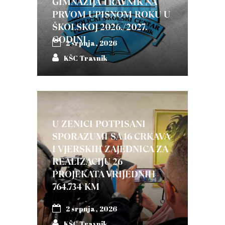
GIMNAZIJA TRAVNIK NA
PRVOM UPISNOM ROKU U
ŠKOLSKOJ 2026./2027.
GODINI
2 srpnja, 2026
KŠC Travnik
U ZENICI POTPISANI
SPORAZUMI SA 16 CRKAVA
I VJERSKIH ZAJEDNICA ZA
REALIZACIJU 26
PROJEKATA VRIJEDNIH
764.734 KM
2 srpnja, 2026
KŠC Travnik