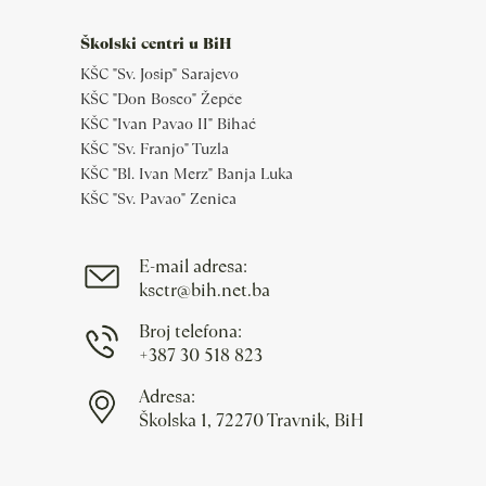
Školski centri u BiH
KŠC "Sv. Josip" Sarajevo
KŠC "Don Bosco" Žepče
KŠC "Ivan Pavao II" Bihać
KŠC "Sv. Franjo" Tuzla
KŠC "Bl. Ivan Merz" Banja Luka
KŠC "Sv. Pavao" Zenica
E-mail adresa:
ksctr@bih.net.ba
Broj telefona:
+387 30 518 823
Adresa:
Školska 1, 72270 Travnik, BiH