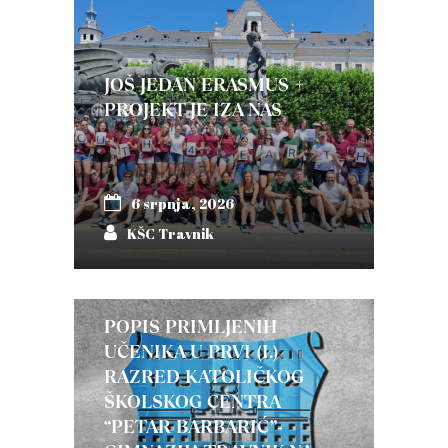
JOŠ JEDAN ERASMUS +
PROJEKT JE IZA NAS
6 srpnja, 2026
KŠC Travnik
POPIS PRIMLJENIH
UČENIKA U PRVI (I.)
RAZRED KATOLIČKOG
ŠKOLSKOG CENTRA
“PETAR BARBARIĆ”-