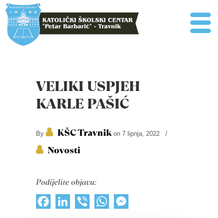
VELIKI USPJEH
KARLE PAŠIĆ
KŠC Travnik
By
on 7 lipnja, 2022
/
Novosti
Podijelite objavu:
Facebook
LinkedIn
Viber
WhatsApp
Messenger