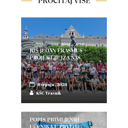
PROČITAJ VIŠE
JOŠ JEDAN ERASMUS +
PROJEKT JE IZA NAS
6 srpnja, 2026
KŠC Travnik
POPIS PRIMLJENIH
UČENIKA U PRVI (I.)