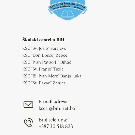
Školski centri u BiH
KŠC "Sv. Josip" Sarajevo
KŠC "Don Bosco" Žepče
KŠC "Ivan Pavao II" Bihać
KŠC "Sv. Franjo" Tuzla
KŠC "Bl. Ivan Merz" Banja Luka
KŠC "Sv. Pavao" Zenica
E-mail adresa:
ksctr@bih.net.ba
Broj telefona:
+387 30 518 823