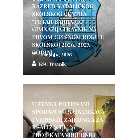
RAZRED KATOLIČKOG
ŠKOLSKOG CENTRA
“PETAR BARBARIĆ”-
GIMNAZIJA TRAVNIK NA
PRVOM UPISNOM ROKU U
ŠKOLSKOJ 2026./2027.
GODINI
2 srpnja, 2026
KŠC Travnik
U ZENICI POTPISANI
SPORAZUMI SA 16 CRKAVA
I VJERSKIH ZAJEDNICA ZA
REALIZACIJU 26
PROJEKATA VRIJEDNIH